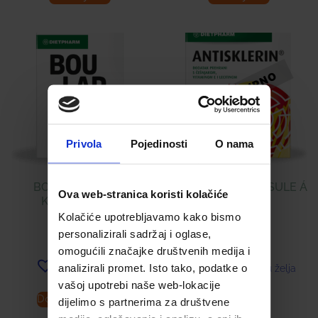
Privola
Pojedinosti
O nama
BOULARDII (PHS)
ANTISKLERIN KAPSULE Á
Ova web-stranica koristi kolačiće
KAPSULE Á 10
60
Kolačiće upotrebljavamo kako bismo
9,30
€
14,00
€
personalizirali sadržaj i oglase,
omogućili značajke društvenih medija i
analizirali promet. Isto tako, podatke o
Dodaj u listu želja
Dodaj u listu želja
vašoj upotrebi naše web-lokacije
Dodaj u košaricu
Pročitaj više
dijelimo s partnerima za društvene