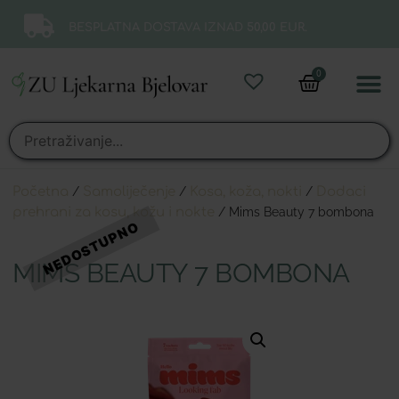
BESPLATNA DOSTAVA IZNAD 50,00 EUR.
0
Online 
Moj ra
Početna
/
Samoliječenje
/
Kosa, koža, nokti
/
Dodaci
prehrani za kosu, kožu i nokte
/ Mims Beauty 7 bombona
MIMS BEAUTY 7 BOMBONA