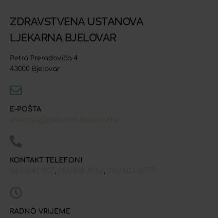
ZDRAVSTVENA USTANOVA
LJEKARNA BJELOVAR
Petra Preradovića 4
43000 Bjelovar
E-POŠTA
prodaja@ljekarna-bjelovar.hr
KONTAKT TELEFONI
043/241-907
091/618-9163
091/603-8577
,
,
RADNO VRIJEME