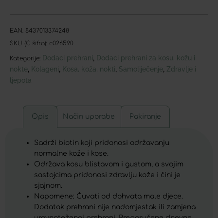
EAN:
8437013374248
SKU (C šifra):
c026590
Dodaci prehrani
Dodaci prehrani za kosu, kožu i
,
Kategorije:
nokte
Kolageni
Kosa, koža, nokti
Samoliječenje
Zdravlje i
,
,
,
,
ljepota
Opis
Način uporabe
Pakiranje
Sadrži biotin koji pridonosi održavanju
normalne kože i kose.
Održava kosu blistavom i gustom, a svojim
sastojcima pridonosi zdravlju kože i čini je
sjajnom.
Napomene: Čuvati od dohvata male djece.
Dodatak prehrani nije nadomjestak ili zamjena
uravnoteženoj prehrani. Preporučene dnevne