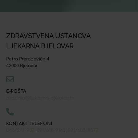
ZDRAVSTVENA USTANOVA
LJEKARNA BJELOVAR
Petra Preradovića 4
43000 Bjelovar
E-POŠTA
prodaja@ljekarna-bjelovar.hr
KONTAKT TELEFONI
043/241-907
091/618-9163
091/603-8577
,
,