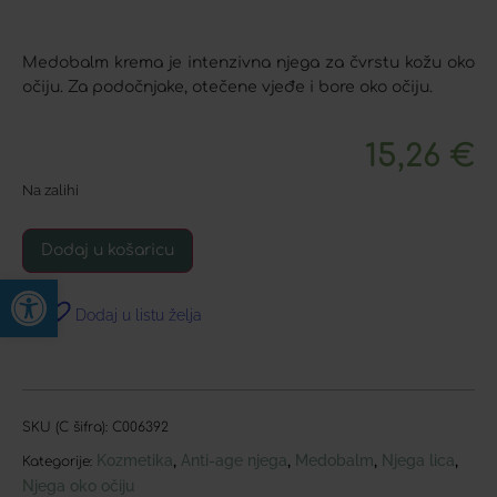
Medobalm krema je intenzivna njega za čvrstu kožu oko
očiju. Za podočnjake, otečene vjeđe i bore oko očiju.
15,26
€
Na zalihi
Dodaj u košaricu
Open toolbar
Dodaj u listu želja
SKU (C šifra):
C006392
Kozmetika
Anti-age njega
Medobalm
Njega lica
,
,
,
,
Kategorije:
Njega oko očiju