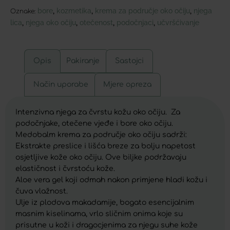
bore
kozmetika
krema za područje oko očiju
njega
,
,
,
Oznake:
lica
njega oko očiju
otečenost
podočnjaci
učvršćivanje
,
,
,
,
Opis
Pakiranje
Sastojci
Način uporabe
Mjere opreza
Intenzivna njega za čvrstu kožu oko očiju. Za
podočnjake, otečene vjeđe i bore oko očiju.
Medobalm krema za područje oko očiju sadrži:
Ekstrakte preslice i lišća breze za bolju napetost
osjetljive kože oko očiju. Ove biljke podržavaju
elastičnost i čvrstoću kože.
Aloe vera gel koji odmah nakon primjene hladi kožu i
čuva vlažnost.
Ulje iz plodova makadamije, bogato esencijalnim
masnim kiselinama, vrlo sličnim onima koje su
prisutne u koži i dragocjenima za njegu suhe kože