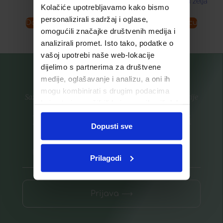
Dodaj u listu želja
Kolačiće upotrebljavamo kako bismo
personalizirali sadržaj i oglase,
Dodaj u košaricu
Dodaj u košaricu
omogućili značajke društvenih medija i
analizirali promet. Isto tako, podatke o
vašoj upotrebi naše web-lokacije
dijelimo s partnerima za društvene
medije, oglašavanje i analizu, a oni ih
mogu kombinirati s drugim podacima
Saznajte prvi za nove proizvode i ekskluzivne promocije
koje ste im pružili ili koje su prikupili dok
ste upotrebljavali njihove usluge.
Prijavite se na listu za novosti
Dopusti sve
Prilagodi
Prijava ⟶