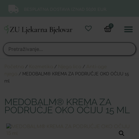
BESPLATNA DOSTAVA IZNAD 50,00 EUR.
0
Online 
Moj ra
Početna
/
Kozmetika
/
Njega lica
/
Anti-age
njega
/ MEDOBALM® KREMA ZA PODRUČJE OKO OČIJU 15
ml
MEDOBALM® KREMA ZA
PODRUČJE OKO OČIJU 15 ML