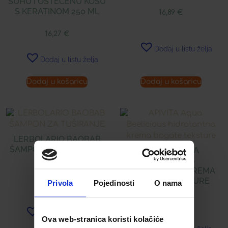
SUHU I OŠTEĆENU KOSU
S KERATINOM 250 ML
16,89
€
16,27
€
Dodaj u listu želja
Dodaj u listu želja
Dodaj u košaricu
Dodaj u košaricu
LERBOLARIO BAOBAB
ŠAMPON ZA TUŠIRANJE
APIVITA AQUA
BEELICIOUS
HIDRATANTNA KREMA
16,55
€
BOGATE TEKSTURE
Privola
Pojedinosti
O nama
29,90
€
Dodaj u listu želja
Ova web-stranica koristi kolačiće