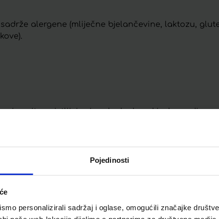
rže alergene (mliječne bjelančevine, laktozu, gluten, j
kove).
 su izrazito osjetljivi pri prolasku kroz kiselu sredin
k bakterija mliječne kiseline Lactobacillus rhamnosus
dbi s drugim proizvodima mliječnokiselinskih bakterij
h bakterija Lactobacillus rhamnosus GG na mjestu dje
Pojedinosti
a3:
iće
 funkcioniranje imunološkog sustava
mo personalizirali sadržaj i oglase, omogućili značajke društveni