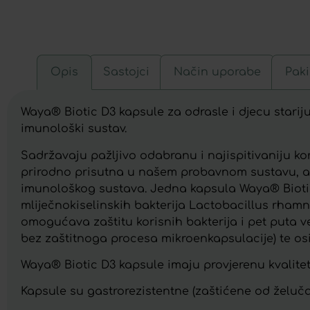
Opis
Sastojci
Način uporabe
Paki
Waya® Biotic D3 kapsule za odrasle i djecu starij
imunološki sustav.
Sadržavaju pažljivo odabranu i najispitivaniju ko
prirodno prisutna u našem probavnom sustavu, a
imunološkog sustava. Jedna kapsula Waya® Biotic 
mliječnokiselinskih bakterija Lactobacillus rhamn
omogućava zaštitu korisnih bakterija i pet puta v
bez zaštitnoga procesa mikroenkapsulacije) te os
Waya® Biotic D3 kapsule imaju provjerenu kvalitetu
Kapsule su gastrorezistentne (zaštićene od želučan