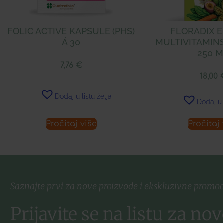
FOLIC ACTIVE KAPSULE (PHS)
FLORADIX 
Á 30
MULTIVITAMINS
250 
7,76
€
18,00
Dodaj u listu želja
Dodaj u 
Pročitaj više
Pročitaj 
Saznajte prvi za nove proizvode i ekskluzivne promoc
Prijavite se na listu za nov