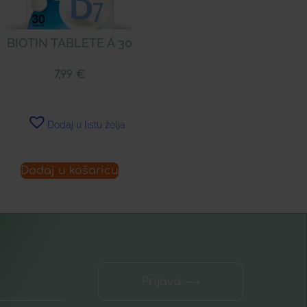
BIOTIN TABLETE Á 30
7,99
€
Dodaj u listu želja
Dodaj u košaricu
Prijava ⟶