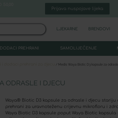
 50,00
Prijava nuspojave lijeka
LJEKARNE
BRENDOVI
DODACI PREHRANI
SAMOLIJEČENJE
i i dodaci prehrani za djecu
/ Medis Waya Biotic D3 kapsule za odrasle
A ODRASLE I DJECU
Waya® Biotic D3 kapsule za odrasle i djecu stariju
prehrani za uravnoteženu crijevnu mikrofloru i zdr
Waya Biotic D3 kapsule poput Waya Biotic kapsula