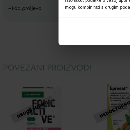
Isto tako, podatke o vašoj upotr
mogu kombinirati s drugim podacim
– kod proljeva
Facebook
POVEZANI PROIZVODI