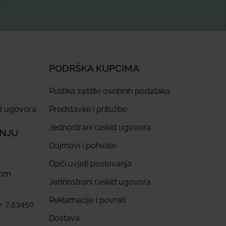
PODRŠKA KUPCIMA
Politika zaštite osobnih podataka
id ugovora
Predstavke i pritužbe
Jednostrani raskid ugovora
ANJU
Dojmovi i pohvale
Opći uvjeti poslovanja
com
Jednostrani raskid ugovora
Reklamacije i povrati
 = 7,53450
Dostava