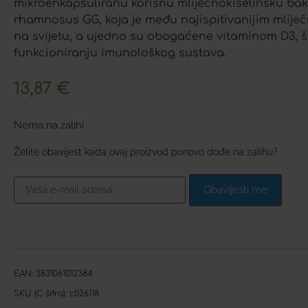
mikroenkapsuliranu korisnu mliječnokiselinsku bak
rhamnosus GG, koja je među najispitivanijim mlije
na svijetu, a ujedno su obogaćene vitaminom D3, š
funkcioniranju imunološkog sustava.
13,87
€
Nema na zalihi
Želite obavijest kada ovaj proizvod ponovo dođe na zalihu?
Obavijesti me
EAN:
3831061012384
SKU (C šifra):
c026118