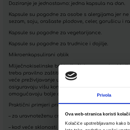
Doziranje je jednostavno: jedna kapsula na dan.
Kapsule su pogodne za osobe s alergijama jer ne sad
sezam, soju, orašaste plodove, celer, gorušicu i ra
Kapsule su pogodne za vegetarijance.
Kapsule su pogodne za trudnice i dojilje.
Mikroenkapsulirani oblik
Mliječnokiselinske bakterije živi su organizmi koji
treba pravilno zaštititi. Mikroenkapsulirani obli
veće preživljavanje u probavnom sustavu u uspore
osiguravaju višu koncentraciju mliječnokiselinski
omogućavaju bolje djelovanje.
Privola
Praktični primjeri primjene Waya® Biotic D kapsul
Ova web-stranica koristi kolač
– za uravnoteženu crijevnu mikrofloru i normalno
Kolačiće upotrebljavamo kako bis
– kod veće sklonosti probavnim smetnjama