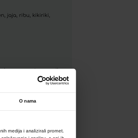
aja, ribu, kikiriki,
u probavnog sustava pa ih
 GG omogućuje pet puta
a na tržištu tako što
lovanja i time
O nama
h medija i analizirali promet.