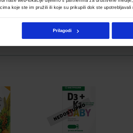
ebi naše web-lokacije dijelimo s partnerima za društvene medije, 
a koje ste im pružili ili koje su prikupili dok ste upotrebljavali
Prilagodi
Telegram
Twitter
WhatsApp
Email