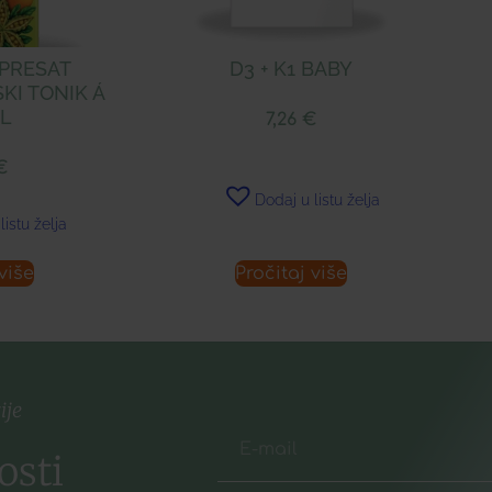
EPRESAT
D3 + K1 BABY
KI TONIK Á
ML
7,26
€
€
Dodaj u listu želja
listu želja
više
Pročitaj više
ije
osti