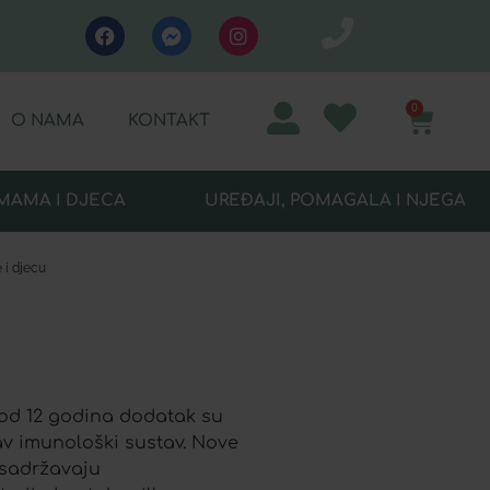
0
O NAMA
KONTAKT
MAMA I DJECA
UREĐAJI, POMAGALA I NJEGA
 i djecu
 od 12 godina dodatak su
av imunološki sustav. Nove
 sadržavaju