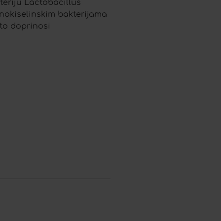
teriju Lactobacillus
čnokiselinskim bakterijama
to doprinosi