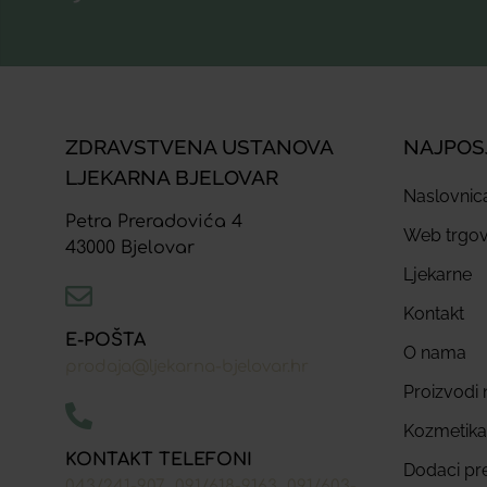
ZDRAVSTVENA USTANOVA
NAJPOS
LJEKARNA BJELOVAR
Naslovnic
Petra Preradovića 4
Web trgov
43000 Bjelovar
Ljekarne
Kontakt
E-POŠTA
O nama
prodaja@ljekarna-bjelovar.hr
Proizvodi n
Kozmetika
KONTAKT TELEFONI
Dodaci pr
,
,
043/241-907
091/618-9163
091/603-