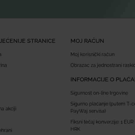
JEĆENIJE STRANICE
MOJ RAČUN
a
Moj korisnički račun
ina
Obrazac za jednostrani rask
INFORMACIJE O PLAĆ
Sigurnost on-line trgovine
Sigurno plaćanje (putem T-
a akciji
PayWaj servisa)
Fiksni tečaj konverzije: 1 EUR
HRK
ehrani