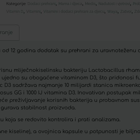
,
,
,
,
Kategorije:
Dodaci prehrani
Mama i djeca
Medis
Nadutost i vjetrovi
Pro
,
,
,
,
,
Vitamin D
Vitamini
Vitamini i dodaci prehrani za djecu
Waya
Zatvor
Zdr
ranje
u od 12 godina dodatak su prehrani za uravnoteženu cr
risnu mliječnokiselinsku bakteriju Lactobacillus rham
 ujedno su obogaćene vitaminom D3, što pridonosi f
D3 sadržava najmanje 10 milijardi stanica mikroenka
osus GG i 1000 IJ vitamina D3. Inovativan postupak m
eće preživljavanje korisnih bakterija u probavnom su
igurava stabilnost proizvoda.
 koja se redovito kontrolira i prati analizama.
e kiseline), a ovojnica kapsule u potpunosti je biljna