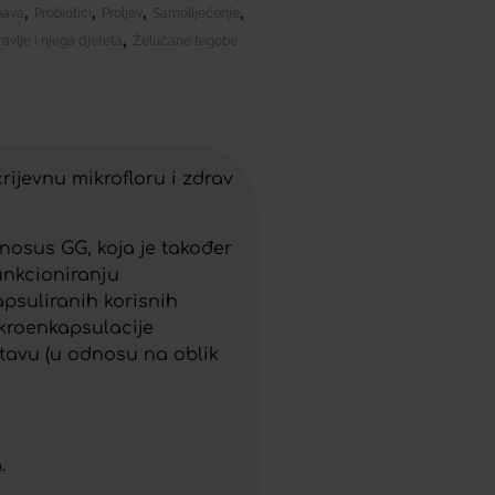
,
,
,
,
bava
Probiotici
Proljev
Samoliječenje
,
avlje i njega djeteta
Želučane tegobe
ijevnu mikrofloru i zdrav
nosus GG, koja je također
unkcioniranju
psuliranih korisnih
ikroenkapsulacije
stavu (u odnosu na oblik
.