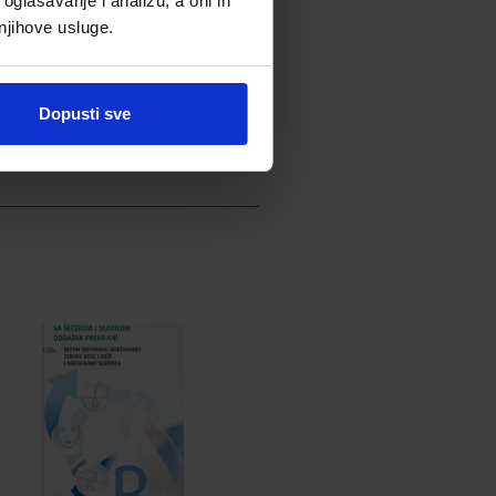
oglašavanje i analizu, a oni ih
 njihove usluge.
Dopusti sve