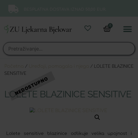
BESPLATNA DOSTAVA IZNAD 50,00 EUR.
0
Online 
Moj ra
Početna
/
Uređaji, pomagala i njega
/ LOLETE BLAZINICE
SENSITIVE
LOLETE BLAZINICE SENSITIVE
Lolete sensitive blazinice odlikuje velika upojnost i