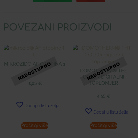
POVEZANI PROIZVODI
MIKROZID® AF OTOPINA 1
L
DOMOTHERM® TH1
COLOR DIGITALNI
TOPLOMJER
10,05
€
4,65
€
Dodaj u listu želja
Dodaj u listu želja
Pročitaj više
Pročitaj više