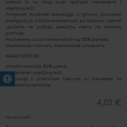
mekoća te su zbog svoje nježnosti namijenjene i
osjetljivoj koži.
Primjenom modernih tehnologija u njihovoj prozvodnji
postignuta je odlična kompaktnost pa blazinice tijekom
upotrebe ne puštaju pamučna vlakna na tretirano
područje.
Proizvedene su od visokokvalitetnog 100% pamuka.
Dermatološki testirano. Mikrobiološki provjereno.
KARAKTERISTIKE
prirodni materijal, 100% pamuk
Open toolbar
namijenjene i osjetljivoj koži
perforacija s praktičnom trakicom za zatvaranje za
ekonomično korištenje
4,02
€
Nema na zalihi