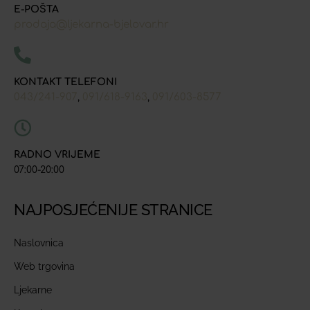
E-POŠTA
prodaja@ljekarna-bjelovar.hr
KONTAKT TELEFONI
043/241-907
091/618-9163
091/603-8577
,
,
RADNO VRIJEME
07:00-20:00
NAJPOSJEĆENIJE STRANICE
Naslovnica
Web trgovina
Ljekarne