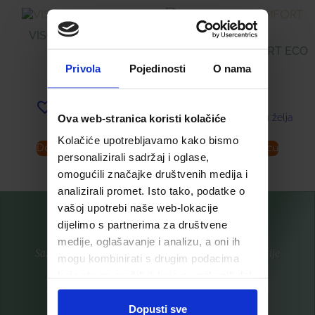
VISOMAT® HANDY
VISOMAT® COMFORT ECO
67,15
€
Privola
Pojedinosti
O nama
79,25
€
Dodaj u listu želja
Ova web-stranica koristi kolačiće
Dodaj u listu želja
Kolačiće upotrebljavamo kako bismo
Dodaj u košaricu
Dodaj u košaricu
personalizirali sadržaj i oglase,
omogućili značajke društvenih medija i
analizirali promet. Isto tako, podatke o
vašoj upotrebi naše web-lokacije
dijelimo s partnerima za društvene
medije, oglašavanje i analizu, a oni ih
Saznajte prvi za nove proizvode i ekskluzivne promocije
mogu kombinirati s drugim podacima
koje ste im pružili ili koje su prikupili dok
Prijavite se na listu za novosti
ste upotrebljavali njihove usluge.
Dopusti sve