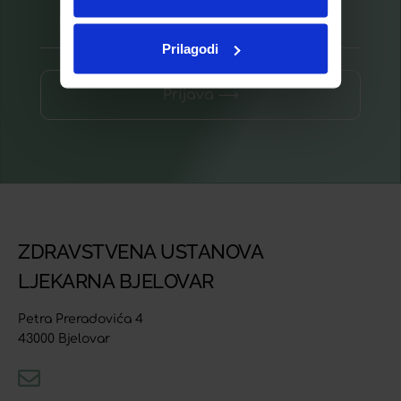
Prilagodi
Prijava ⟶
ZDRAVSTVENA USTANOVA
LJEKARNA BJELOVAR
Petra Preradovića 4
43000 Bjelovar