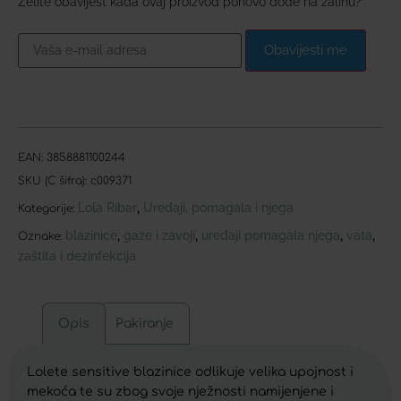
Želite obavijest kada ovaj proizvod ponovo dođe na zalihu?
Obavijesti me
EAN:
3858881100244
SKU (C šifra):
c009371
Lola Ribar
Uređaji, pomagala i njega
,
Kategorije:
blazinice
gaze i zavoji
uređaji pomagala njega
vata
,
,
,
,
Oznake:
zaštita i dezinfekcija
Opis
Pakiranje
Lolete sensitive blazinice odlikuje velika upojnost i
mekoća te su zbog svoje nježnosti namijenjene i