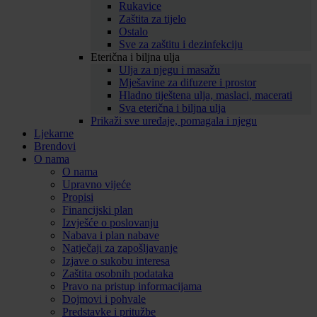
Rukavice
Zaštita za tijelo
Ostalo
Sve za zaštitu i dezinfekciju
Eterična i biljna ulja
Ulja za njegu i masažu
Mješavine za difuzere i prostor
Hladno tiještena ulja, maslaci, macerati
Sva eterična i biljna ulja
Prikaži sve uređaje, pomagala i njegu
Ljekarne
Brendovi
O nama
O nama
Upravno vijeće
Propisi
Financijski plan
Izvješće o poslovanju
Nabava i plan nabave
Natječaji za zapošljavanje
Izjave o sukobu interesa
Zaštita osobnih podataka
Pravo na pristup informacijama
Dojmovi i pohvale
Predstavke i pritužbe