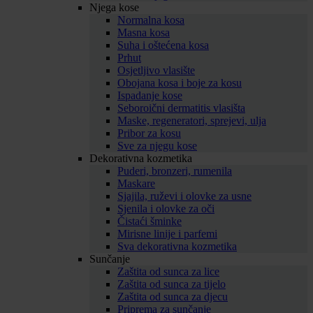
Njega kose
Normalna kosa
Masna kosa
Suha i oštećena kosa
Prhut
Osjetljivo vlasište
Obojana kosa i boje za kosu
Ispadanje kose
Seboroični dermatitis vlasišta
Maske, regeneratori, sprejevi, ulja
Pribor za kosu
Sve za njegu kose
Dekorativna kozmetika
Puderi, bronzeri, rumenila
Maskare
Sjajila, ruževi i olovke za usne
Sjenila i olovke za oči
Čistaći šminke
Mirisne linije i parfemi
Sva dekorativna kozmetika
Sunčanje
Zaštita od sunca za lice
Zaštita od sunca za tijelo
Zaštita od sunca za djecu
Priprema za sunčanje