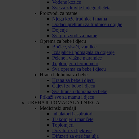
Vodene kozice
Sve za zdravlje i njegu djeteta
Proizvodi za mame
Njega kože trudnica i mama
Dodaci prehrani za trudnice i dojilje
Dojenje
Svi proizvodi za mame
Oprema za bebe i djecu
Bočice, sisači, varalice
Izdajalice i pomagala za dojenje
Pelene i vlažne maramice
Toplomjeri i termometri
Sva oprema za bebe i djecu
Hrana i dohrana za bebe
Hrana za bebe i djecu
Čajevi za bebe i djecu
Sva hrana i dohrana za bebe
Prikaži sve za mamu i djecu
UREĐAJI, POMAGALA I NJEGA
Medicinski uređaji
Inhalatori i aspiratori
Tlakomjeri i manžete
Toplomjeri
Dozatori za lijekove
Difuzeri za eterična ulja