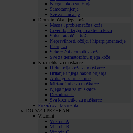
Njega nakon sunčanja
Samotamnjenje
Sve za sunčanje
Dermatološka njega kože
Masna i problematična koža
Crvenilo, alergije, reaktivna koža
Suha i atopična koža
Nepravilnosti, ožiljci i hiperpigmentacije
Psorijaza
Seboroični dermatitis kože
Sve za dermatološku njega kože
Kozmetika za muškarce
Hidratacija kože za muškarce
Brijanje i njega nakon brijanja
Anti-age za muškarce
Mirisne linije za muškarce
Njega tijela za muškarce
Dezodoransi
Sva kozmetika za muškarce
Prikaži svu kozmetiku
DODACI PREHRANI
Vitamini
Vitamin A
Vitamin B
Vitamin C