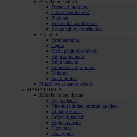
Zdravlje muškaraca
Prostata i mokrenje
Libido i spolna moć
Plodnost
Kozmetika za muškarce
Sve za zdravlje muškaraca
Bio kutak
Aromaterapija
Čajevi
Med i pčelinji proizvodi
Biljni suplementi
Biljni balzami
Homeopatski pripravci
Tinkture
Sav biokutak
Prikaži sve za samoliječenje
MAMA I DJECA
Zdravlje i njega djeteta
Njega djeteta
Vitamini i dodaci prehrani za djecu
Izbijanje zubića
Grčevi dojenčadi
Higijena nosića
Tjemenica
Uši i gnjide