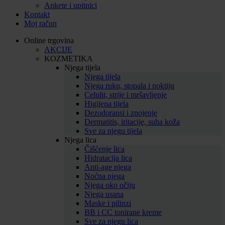
Ankete i upitnici
Kontakt
Moj račun
Online trgovina
AKCIJE
KOZMETIKA
Njega tijela
Njega tijela
Njega ruku, stopala i noktiju
Celulit, strije i mršavljenje
Higijena tijela
Dezodoransi i znojenje
Dermatitis, iritacije, suha koža
Sve za njegu tijela
Njega lica
Čišćenje lica
Hidratacija lica
Anti-age njega
Noćna njega
Njega oko očiju
Njega usana
Maske i pilinzi
BB i CC tonirane kreme
Sve za njegu lica