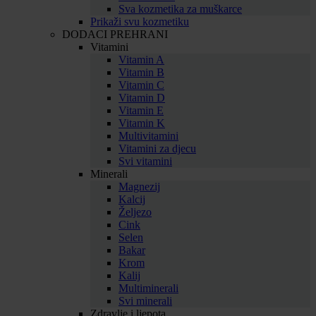
Sva kozmetika za muškarce
Prikaži svu kozmetiku
DODACI PREHRANI
Vitamini
Vitamin A
Vitamin B
Vitamin C
Vitamin D
Vitamin E
Vitamin K
Multivitamini
Vitamini za djecu
Svi vitamini
Minerali
Magnezij
Kalcij
Željezo
Cink
Selen
Bakar
Krom
Kalij
Multiminerali
Svi minerali
Zdravlje i ljepota