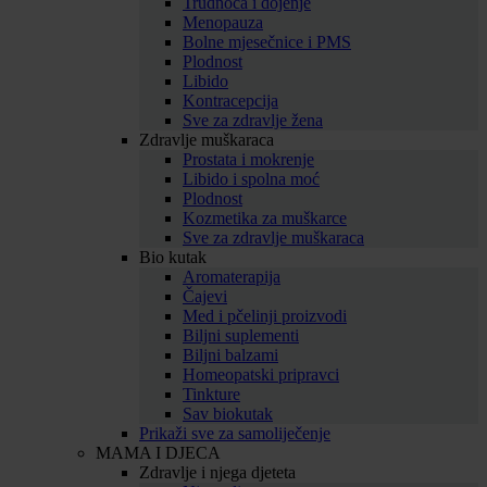
Trudnoća i dojenje
Menopauza
Bolne mjesečnice i PMS
Plodnost
Libido
Kontracepcija
Sve za zdravlje žena
Zdravlje muškaraca
Prostata i mokrenje
Libido i spolna moć
Plodnost
Kozmetika za muškarce
Sve za zdravlje muškaraca
Bio kutak
Aromaterapija
Čajevi
Med i pčelinji proizvodi
Biljni suplementi
Biljni balzami
Homeopatski pripravci
Tinkture
Sav biokutak
Prikaži sve za samoliječenje
MAMA I DJECA
Zdravlje i njega djeteta