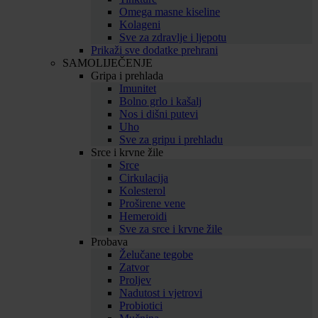
Omega masne kiseline
Kolageni
Sve za zdravlje i ljepotu
Prikaži sve dodatke prehrani
SAMOLIJEČENJE
Gripa i prehlada
Imunitet
Bolno grlo i kašalj
Nos i dišni putevi
Uho
Sve za gripu i prehladu
Srce i krvne žile
Srce
Cirkulacija
Kolesterol
Proširene vene
Hemeroidi
Sve za srce i krvne žile
Probava
Želučane tegobe
Zatvor
Proljev
Nadutost i vjetrovi
Probiotici