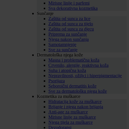
Mirisne linije i parfemi
Sva dekorativna kozmetika
Sunčanje
Zaštita od sunca za lice
Zaštita od sunca za tijelo
Zaštita od sunca za djecu
Priprema za sunčanje
Njega nakon sunčanja
Samotamnjenje
Sve za sunčanje
Dermatološka njega kože
Masna i problematična koža
Crvenilo, alergije, reaktivna koža
Suha i atopična koža
Nepravilnosti, ožiljci i hiperpigmentacije
Psorijaza
Seboroični dermatitis kože
Sve za dermatološku njega kože
Kozmetika za muškarce
Hidratacija kože za muškarce
Brijanje i njega nakon brijanja
Anti-age za muškarce
Mirisne linije za muškarce
Njega tijela za muškarce
Dezodoransi