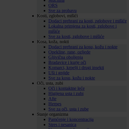
Mučnina
ORS
Sve za probavu
Kosti, zglobovi, mišići
Dodaci prehrani za kosti, zglobove i mišiće
Lokalna primjena za kosti, zglobove i
mišiće
Sve za kosti, zglobove i mišiće
Kosa, koža, nokti
Dodaci prehrani za kosu, kožu i nokte
Opekline, rane, ozljede
Gljivična oboljenja
Bradavice i kurje oči
Komarci, krpelji i drugi insekti
Uši i gnjide
Sve za kosu, kožu i nokte
Oči, usta, zubi
Oči i kontaktne leće
Higijena usta i zubi
Afte
Herpes
Sve za oči, usta i zube
Stanje organizma
Pamćenje i koncentracija
Stres i nesanica