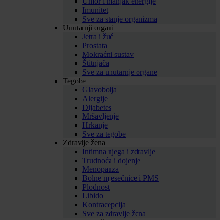
Umor i manjak energije
Imunitet
Sve za stanje organizma
Unutarnji organi
Jetra i žuć
Prostata
Mokraćni sustav
Štitnjača
Sve za unutarnje organe
Tegobe
Glavobolja
Alergije
Dijabetes
Mršavljenje
Hrkanje
Sve za tegobe
Zdravlje žena
Intimna njega i zdravlje
Trudnoća i dojenje
Menopauza
Bolne mjesečnice i PMS
Plodnost
Libido
Kontracepcija
Sve za zdravlje žena