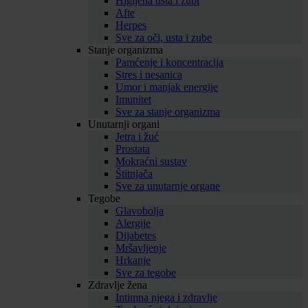
Higijena usta i zubi
Afte
Herpes
Sve za oči, usta i zube
Stanje organizma
Pamćenje i koncentracija
Stres i nesanica
Umor i manjak energije
Imunitet
Sve za stanje organizma
Unutarnji organi
Jetra i žuć
Prostata
Mokraćni sustav
Štitnjača
Sve za unutarnje organe
Tegobe
Glavobolja
Alergije
Dijabetes
Mršavljenje
Hrkanje
Sve za tegobe
Zdravlje žena
Intimna njega i zdravlje