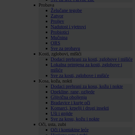
Probava
Želučane tegobe
Zatvor
Proljev
Nadutost i vjetrovi
Probiotici
Mučnina
ORS
Sve za probavu
Kosti, zglobovi, mišići
Dodaci prehrani za kosti, zglobove i mišiće
Lokalna primjena za kosti, zglobove i
mišiće
Sve za kosti, zglobove i mišiće
Kosa, koža, nokti
Dodaci prehrani za kosu, kožu i nokte
Opekline, rane, ozljede
Gljivična oboljenja
Bradavice i kurje oči
Komarci, krpelji i drugi insekti
Uši i gnjide
Sve za kosu, kožu i nokte
Oči, usta, zubi
Oči i kontaktne leće