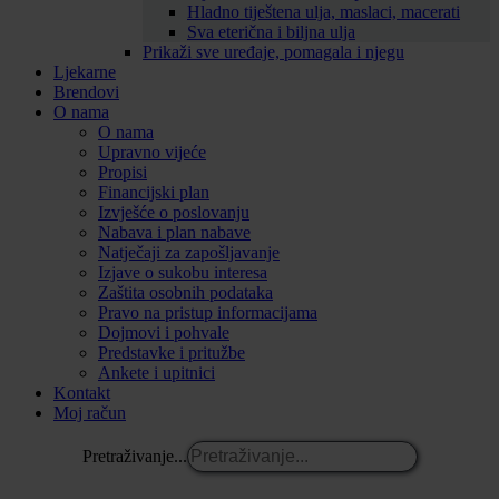
Hladno tiještena ulja, maslaci, macerati
Sva eterična i biljna ulja
Prikaži sve uređaje, pomagala i njegu
Ljekarne
Brendovi
O nama
O nama
Upravno vijeće
Propisi
Financijski plan
Izvješće o poslovanju
Nabava i plan nabave
Natječaji za zapošljavanje
Izjave o sukobu interesa
Zaštita osobnih podataka
Pravo na pristup informacijama
Dojmovi i pohvale
Predstavke i pritužbe
Ankete i upitnici
Kontakt
Moj račun
Pretraživanje...