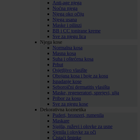
Anti-age njega
Noćna njega
Njega oko očiju
Njega usana
Maske i pilinzi
BB i CC tonirane kreme
Sve za njegu lica
Njega kose
Normalna kosa
Masna kosa
Suha i oštećena kosa
Prhut
Osjetljivo vlasište
Obojana kosa i boje za kosu
Ispadanje kose
Seboroični dermatitis vlasišta
Maske, regeneratori, sprejevi, ulja
Pribor za kosu
Sve za njegu kose
Dekorativna kozmetika
Puderi, bronzeri, rumenila
Maskare
Sjajila, ruževi i olovke za usne
Sjenila i olovke za oči
Čistaći šminke