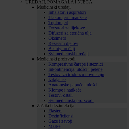
UREĐAJI, POMAGALA I NJEGA
Medicinski uređaji
Inhalatori i aspiratori
Tlakomjeri i manžete
Toplomjeri
Dozatori za lijekove
Difuzeri za eterična ulja
Oksimetri
Rezervni djelovi
Beauty uređaji
Svi medicinski uređaji
Medicinski proizvodi
Kompresivne čarape i steznici
Inkontinencija, ulošci i pelene
Testovi za trudnoću i ovulaciju
Izdajalice
Anatomske papuče i ulošci
Klompe i natikače
Testovi-ostali
Svi medicinski proizvodi
Zaštita i dezinfekcija
Flasteri
Dezinficijensi
Gaze i zavoji
Maske