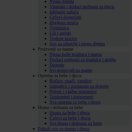
Njega djeteta
Vitamini i dodaci prehrani za djecu
Izbijanje zubića
Grčevi dojenčadi
Higijena nosića
Tjemenica
Uši i gnjide
Vodene kozice
Sve za zdravlje i njegu djeteta
Proizvodi za mame
Njega kože trudnica i mama
Dodaci prehrani za trudnice i dojilje
Dojenje
Svi proizvodi za mame
Oprema za bebe i djecu
Bočice, sisači, varalice
Izdajalice i pomagala za dojenje
Pelene i vlažne maramice
Toplomjeri i termometri
Sva oprema za bebe i djecu
Hrana i dohrana za bebe
Hrana za bebe i djecu
Čajevi za bebe i djecu
Sva hrana i dohrana za bebe
Prikaži sve za mamu i djecu