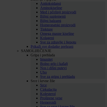
Antioksidansi
Aminokiseline
Med i pčelinji proizvodi
Biljni suplementi
Biljni balzami
Homeopatski proizvodi
Tinkture
Omega masne kiseline
Kolageni
Sve za zdravlje i ljepotu
Prikaži sve dodatke prehrani
SAMOLIJEČENJE
Gripa i prehlada
Imunitet
Bolno grlo i kašalj
Nos i dišni putevi
Uho
Sve za gripu i prehladu
Srce i krvne žile
Srce
Cirkulacija
Kolesterol
Proširene vene
Hemeroidi
Sve za srce i krvne žile