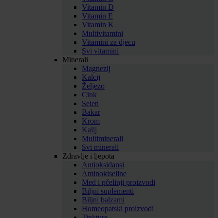
Vitamin D
Vitamin E
Vitamin K
Multivitamini
Vitamini za djecu
Svi vitamini
Minerali
Magnezij
Kalcij
Željezo
Cink
Selen
Bakar
Krom
Kalij
Multiminerali
Svi minerali
Zdravlje i ljepota
Antioksidansi
Aminokiseline
Med i pčelinji proizvodi
Biljni suplementi
Biljni balzami
Homeopatski proizvodi
Tinkture