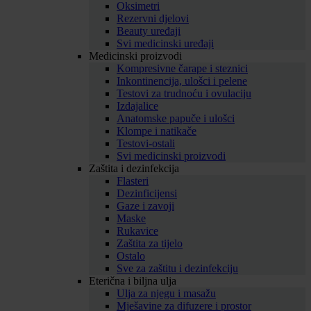
Oksimetri
Rezervni djelovi
Beauty uređaji
Svi medicinski uređaji
Medicinski proizvodi
Kompresivne čarape i steznici
Inkontinencija, ulošci i pelene
Testovi za trudnoću i ovulaciju
Izdajalice
Anatomske papuče i ulošci
Klompe i natikače
Testovi-ostali
Svi medicinski proizvodi
Zaštita i dezinfekcija
Flasteri
Dezinficijensi
Gaze i zavoji
Maske
Rukavice
Zaštita za tijelo
Ostalo
Sve za zaštitu i dezinfekciju
Eterična i biljna ulja
Ulja za njegu i masažu
Mješavine za difuzere i prostor