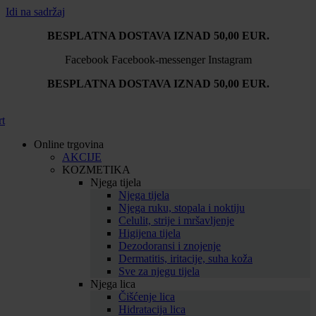
Idi na sadržaj
BESPLATNA DOSTAVA IZNAD 50,00 EUR.
Facebook
Facebook-messenger
Instagram
BESPLATNA DOSTAVA IZNAD 50,00 EUR.
rt
Online trgovina
AKCIJE
KOZMETIKA
Njega tijela
Njega tijela
Njega ruku, stopala i noktiju
Celulit, strije i mršavljenje
Higijena tijela
Dezodoransi i znojenje
Dermatitis, iritacije, suha koža
Sve za njegu tijela
Njega lica
Čišćenje lica
Hidratacija lica