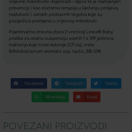
crijevne mikrobiote dojenčadi i djece te je namijenjen
prevenciji i kao dodatna terapija u liječenju proljeva,
nadutosti i ostalih probavnih tegoba koje su
posljedica promjena u crijevnoj mikrobioti.
Pojedinačna dnevna doza (1 vrećica) Linex® Baby
praška za oralnu suspenziju sadrži 1 x 109 jedinica
bakterija koje tvore kolonije (CFUs), vrste
Bifidobacterium animalis ssp. lactis, BB-12®.
Facebook
Telegram
Twitter
WhatsApp
Email
POVEZANI PROIZVODI