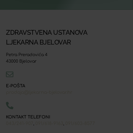
ZDRAVSTVENA USTANOVA
LJEKARNA BJELOVAR
Petra Preradovića 4
43000 Bjelovar
E-POŠTA
prodaja@ljekarna-bjelovar.hr
KONTAKT TELEFONI
043/241-907
091/618-9163
091/603-8577
,
,