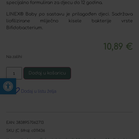
specijalno formuliran za djecu do 12 godina.
LINEX® Baby po sastavu je prilagođen djeci. Sadržava
liofilizirane mliječno kisele bakterije vrste
Bifidobacterium.
10,89
€
Na zalihi
Dodaj u košaricu
Open toolbar
Dodaj u listu želja
EAN:
3838957062713
SKU (C šifra):
c011436