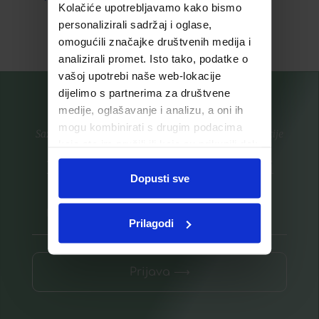
Kolačiće upotrebljavamo kako bismo
personalizirali sadržaj i oglase,
Pročitaj više
Pročitaj više
omogućili značajke društvenih medija i
analizirali promet. Isto tako, podatke o
vašoj upotrebi naše web-lokacije
dijelimo s partnerima za društvene
medije, oglašavanje i analizu, a oni ih
mogu kombinirati s drugim podacima
Saznajte prvi za nove proizvode i ekskluzivne promocije
koje ste im pružili ili koje su prikupili dok
ste upotrebljavali njihove usluge.
Prijavite se na listu za novosti
Dopusti sve
Prilagodi
Prijava ⟶