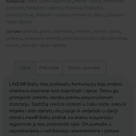
Linex
Grčevi dojenčadi
Mama i djeca
Medicinski
,
,
,
Kategorije:
proizvodi
Nadutost i vjetrovi
Probava
Probiotici
,
,
,
,
Samoliječenje
Vitamini i dodaci prehrani za djecu
Zdravlje i
,
,
njega djeteta
granule
grčevi dojenčadi
imunitet
mama i djeca
,
,
,
,
Oznake:
probava
probavne smetnje
probiotici
proljev
samoliječenje
,
,
,
,
,
zatvor
zdravlje i njega djeteta
,
Opis
Pakiranje
Način uporabe
LINEX® Baby ima praškastu formulaciju koja znatno
olakšava doziranje kod dojenčadi i djece. Treba ga
primijeniti između obroka prema preporučenom
doziranju. Sadržaj vrećice istresti u čašu vode, soka ili
mlijeka i dati djetetu da popije ili umiješati u dječji
obrok.Linex® Baby prašak za oralnu suspenziju
registriran je kao probiotički lijek. On pomaže u
uspostavljanju i održavanju uravnotežene i zdrave