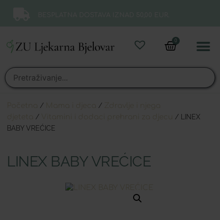
BESPLATNA DOSTAVA IZNAD 50,00 EUR.
0
Online 
Moj ra
Početna
/
Mama i djeca
/
Zdravlje i njega
djeteta
/
Vitamini i dodaci prehrani za djecu
/ LINEX
BABY VREĆICE
LINEX BABY VREĆICE