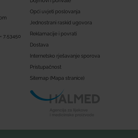
Dojmovi i pohvale
Opći uvjeti poslovanja
com
Jednostrani raskid ugovora
Reklamacije i povrati
 = 7,53450
Dostava
Internetsko rješavanje sporova
Pristupačnost
Sitemap (Mapa stranice)