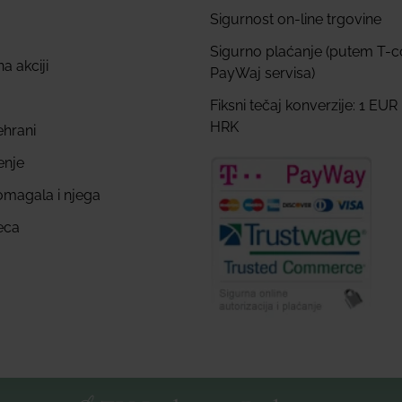
Sigurnost on-line trgovine
Sigurno plaćanje (putem T-
a akciji
PayWaj servisa)
Fiksni tečaj konverzije: 1 EUR
HRK
ehrani
enje
omagala i njega
eca