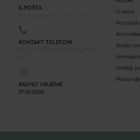
Kontakt
E-POŠTA
O nama
prodaja@ljekarna-bjelovar.hr
Proizvodi n
Kozmetika
KONTAKT TELEFONI
Dodaci pr
,
,
043/241-907
091/618-9163
091/603-
Samoliječ
8577
Uređaji, p
Mama i dj
RADNO VRIJEME
07:00-20:00