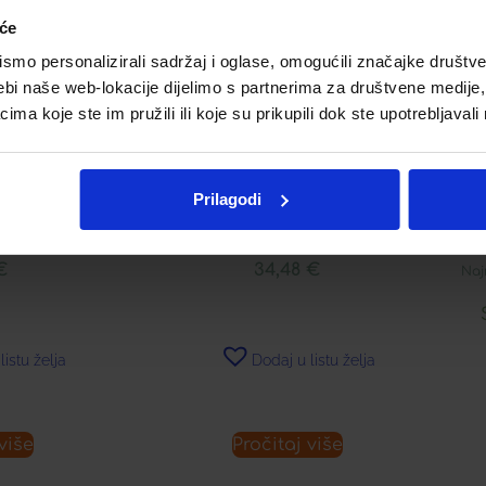
iće
mo personalizirali sadržaj i oglase, omogućili značajke društveni
ebi naše web-lokacije dijelimo s partnerima za društvene medije, 
a koje ste im pružili ili koje su prikupili dok ste upotrebljavali
CONUT KR.ZA
LERBOLARIO COCONUT
LE
Prilagodi
O
PARFEM
€
34,48
€
Naj
listu želja
Dodaj u listu želja
više
Pročitaj više