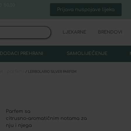
 50,00
Prijava nuspojave lijeka
LJEKARNE
BRENDOVI
DODACI PREHRANI
SAMOLIJEČENJE
je i parfemi
/ LERBOLARIO SILVER PARFEM
Parfem sa
citrusno-aromatičnim notama za
nju i njega