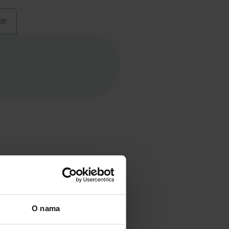
ke
O nama
Akcija!