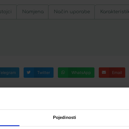
tojci
Namjena
Način uporabe
Karakteristi
Telegram
Twitter
WhatsApp
Email
Pojedinosti