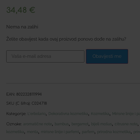
34,48
€
Nema na zalihi
Želite obavijest kada ovaj proizvod ponovo dođe na zalihu?
Obavijesti me
EAN:
8022328111994
SKU (C šifra):
C024718
,
,
,
Kategorije:
L'erbolario
Dekorativna kozmetika
Kozmetika
Mirisne linije i 
,
,
,
,
Oznake:
aromatične note
bambus
bergamot
bijeli mošus
citrusne note
,
,
,
,
,
kozmetika
menta
mirisne linije i parfemi
parfem
prirodna kozmetika
pri