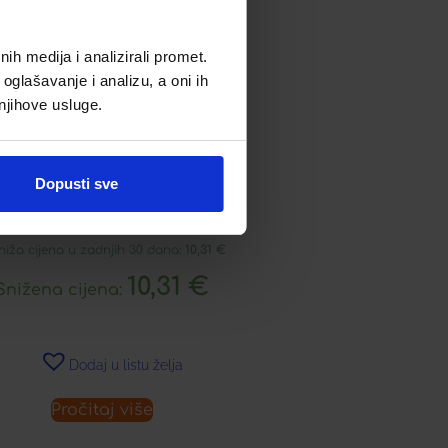
h medija i analizirali promet.
oglašavanje i analizu, a oni ih
 njihove usluge.
RBOLARIO BERRIES KREMA
Dopusti sve
ZA RUKE
niža cijena u zadnjih 30 dana:
10,31
€
10,31
€
Snižena cijena:
Dodaj u listu želja
Pročitaj više