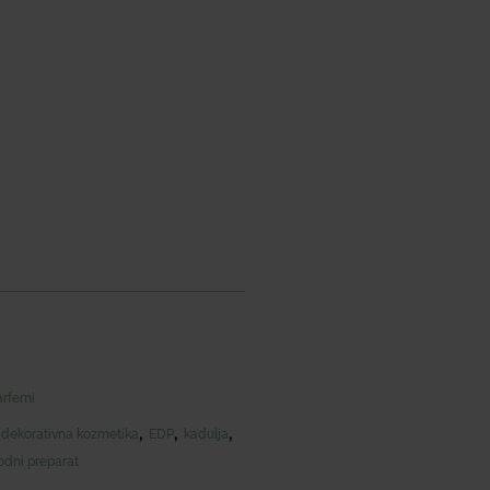
parfemi
,
,
,
,
dekorativna kozmetika
EDP
kadulja
rodni preparat