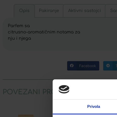
Opis
Pakiranje
Aktivni sastojci
Sas
Parfem sa
citrusno-aromatičnim notama za
nju i njega
Facebook
POVEZANI PROIZVODI
Privola