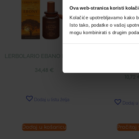
Ova web-stranica koristi kolač
Kolačiće upotrebljavamo kako bis
Isto tako, podatke o vašoj upotr
mogu kombinirati s drugim podacim
LERBOLARIO EBANO PARFEM
LERBOLARIO CO
TIJEL
34,48
€
10,72
Dodaj u listu želja
Dodaj u 
Dodaj u košaricu
Pročitaj 