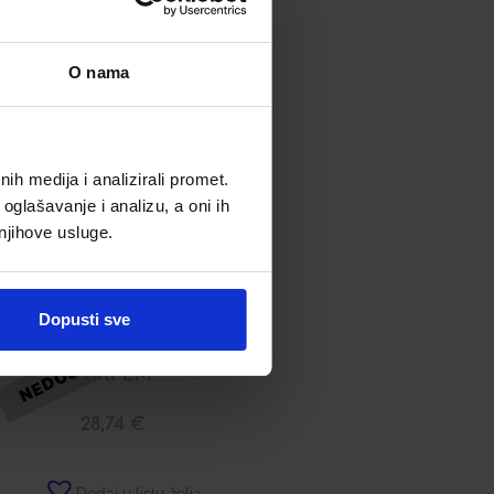
O nama
h medija i analizirali promet.
oglašavanje i analizu, a oni ih
 njihove usluge.
Dopusti sve
LERBOLARIO BERRIES
PARFEM
28,74
€
Dodaj u listu želja