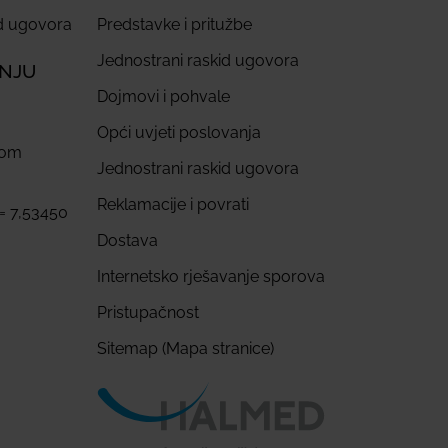
id ugovora
Predstavke i pritužbe
Jednostrani raskid ugovora
ANJU
Dojmovi i pohvale
Opći uvjeti poslovanja
com
Jednostrani raskid ugovora
Reklamacije i povrati
 = 7,53450
Dostava
Internetsko rješavanje sporova
Pristupačnost
Sitemap (Mapa stranice)