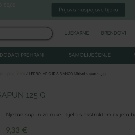
 50,00
Prijava nuspojave lijeka
LJEKARNE
BRENDOVI
DODACI PREHRANI
SAMOLIJEČENJE
je i parfemi
/ LERBOLARIO IRIS BIANCO Mirisni sapun 125 g
SAPUN 125 G
Nježan sapun za ruke i tijelo s ekstraktom cvijeta bi
9,33
€