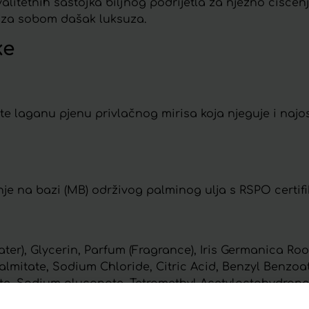
tetnih sastojka biljnog podrijetla za nježno čišćenje 
lja za sobom dašak luksuza.
ke
 laganu pjenu privlačnog mirisa koja njeguje i najosj
enje na bazi (MB) održivog palminog ulja s RSPO certif
er), Glycerin, Parfum (Fragrance), Iris Germanica Roo
lmitate, Sodium Chloride, Citric Acid, Benzyl Benzoate
te, Sodium gluconate, Tetramethyl Acetyloctahydron
 benzoate