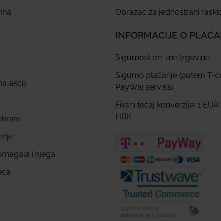
ina
Obrazac za jednostrani rask
INFORMACIJE O PLAĆ
Sigurnost on-line trgovine
Sigurno plaćanje (putem T-
a akciji
PayWaj servisa)
Fiksni tečaj konverzije: 1 EUR
HRK
ehrani
enje
omagala i njega
eca