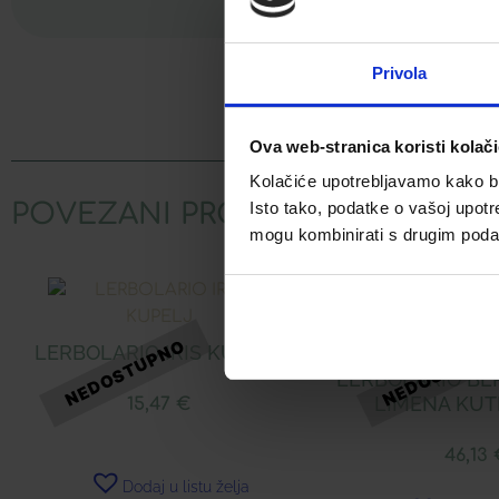
Privola
Facebook
Ova web-stranica koristi kolač
Kolačiće upotrebljavamo kako bis
POVEZANI PROIZVODI
Isto tako, podatke o vašoj upotr
mogu kombinirati s drugim podacim
LERBOLARIO IRIS KUPELJ
LERBOLARIO BE
LIMENA KUTI
15,47
€
46,13
Dodaj u listu želja