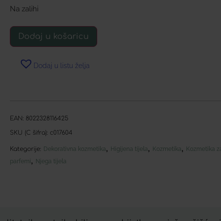
Na zalihi
Dodaj u košaricu
Dodaj u listu želja
EAN:
8022328116425
SKU (C šifra):
c017604
,
,
,
Kategorije:
Dekorativna kozmetika
Higijena tijela
Kozmetika
Kozmetika za
,
parfemi
Njega tijela