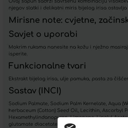
Ovaj sapun sadrži savršenu kombinaciju visokokvali
njegov slatki i delikatni miris bijelog irisa ostav
Mirisne note: cvjetne, začins
Savjet o uporabi
Mokrim rukama nanesite na kožu i nježno masirajte
isperite.
Funkcionalne tvari
Ekstrakt bijelog irisa, ulje pamuka, pasta za čišć
Sastav (INCI)
Sodium Palmate, Sodium Palm Kernelate, Aqua (Wat
herbaceum (Cotton) Seed Oil, Lecithin, Ascorbyl Pa
Hexamethylindanopyran, Limonene, Linalyl Aceta
glutamate diacetate, Potassium sorbate, Sodium