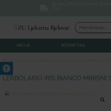
BESPLATNA DOSTAVA IZNAD
EUR.
AKCIJE
KOZMETIKA
Početna
Kozmetika
Dekorativna kozmetika
Mirisne lini
/
/
/
Open toolbar
LERBOLARIO IRIS BIANCO MIRISNI 