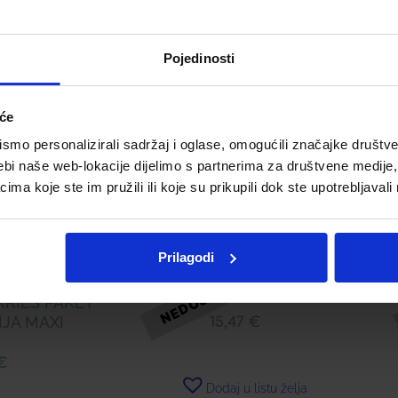
Pojedinosti
Telegram
Twitter
WhatsApp
Email
iće
mo personalizirali sadržaj i oglase, omogućili značajke društveni
ebi naše web-lokacije dijelimo s partnerima za društvene medije, 
a koje ste im pružili ili koje su prikupili dok ste upotrebljavali
Prilagodi
LERBOLARIO BERRIES KUPELJ
RRIES PAKET
JA MAXI
15,47
€
€
Dodaj u listu želja