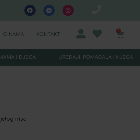
0
O NAMA
KONTAKT
MAMA I DJECA
UREĐAJI, POMAGALA I NJEGA
jelog irisa