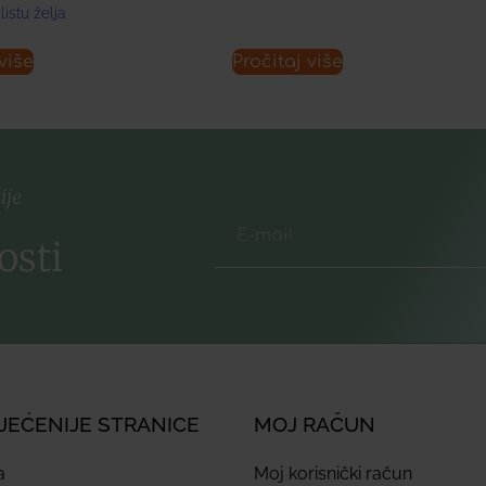
listu želja
više
Pročitaj više
ije
osti
JEĆENIJE STRANICE
MOJ RAČUN
a
Moj korisnički račun