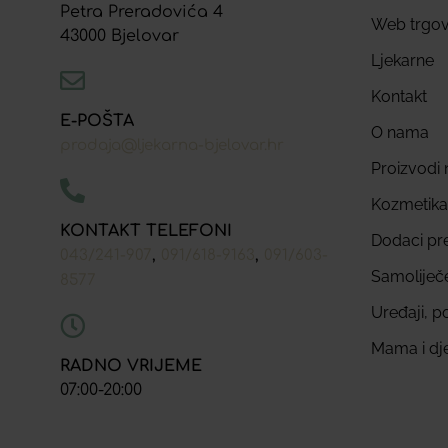
Petra Preradovića 4
Web trgov
43000 Bjelovar
Ljekarne
Kontakt
E-POŠTA
O nama
prodaja@ljekarna-bjelovar.hr
Proizvodi n
Kozmetika
KONTAKT TELEFONI
Dodaci pr
,
,
043/241-907
091/618-9163
091/603-
Samoliječ
8577
Uređaji, p
Mama i dj
RADNO VRIJEME
07:00-20:00