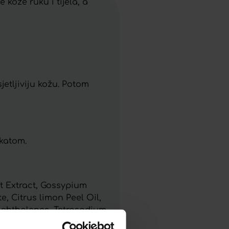
kože ruku i tijela, a
etljiviju kožu. Potom
ikatom.
t Extract, Gossypium
, Citrus limon Peel Oil,
aphthalenes, Tetrasodium