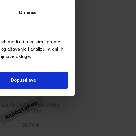
O nama
h medija i analizirali promet.
oglašavanje i analizu, a oni ih
 njihove usluge.
Dopusti sve
LERBOLARIO BERRIES
PARFEM
28,74
€