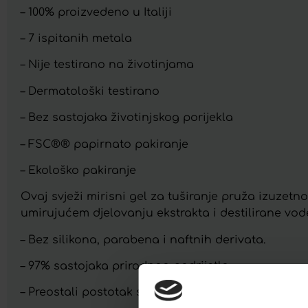
– 100% proizvedeno u Italiji
– 7 ispitanih metala
– Nije testirano na životinjama
– Dermatološki testirano
– Bez sastojaka životinjskog porijekla
– FSC®® papirnato pakiranje
– Ekološko pakiranje
Ovaj svježi mirisni gel za tuširanje pruža izuzetn
umirujućem djelovanju ekstrakta i destilirane vode
– Bez silikona, parabena i naftnih derivata.
– 97% sastojaka prirodnog podrijetla.
– Preostali postotak sastojaka osigurava stabilno