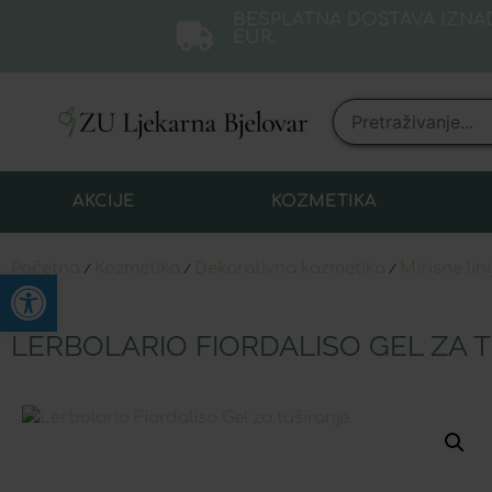
BESPLATNA DOSTAVA IZNAD
EUR.
AKCIJE
KOZMETIKA
Početna
Kozmetika
Dekorativna kozmetika
Mirisne lini
/
/
/
Open toolbar
LERBOLARIO FIORDALISO GEL ZA 