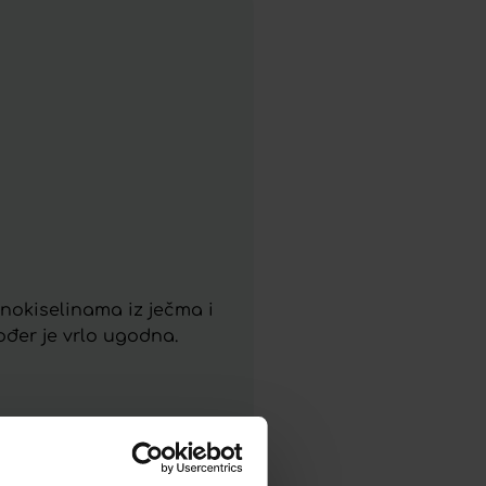
inokiselinama iz ječma i
ođer je vrlo ugodna.