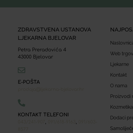
ZDRAVSTVENA USTANOVA
NAJPOS
LJEKARNA BJELOVAR
Naslovnic
Petra Preradovića 4
Web trgov
43000 Bjelovar
Ljekarne
Kontakt
E-POŠTA
O nama
prodaja@ljekarna-bjelovar.hr
Proizvodi n
Kozmetika
KONTAKT TELEFONI
Dodaci pr
,
,
043/241-907
091/618-9163
091/603-
Samoliječ
8577