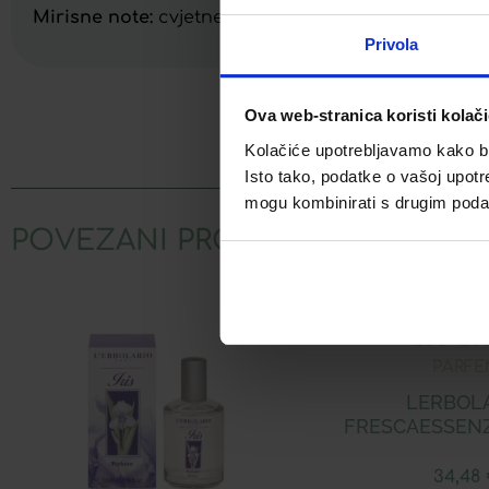
Mirisne note:
cvjetne, amber
Privola
Ova web-stranica koristi kolač
Facebook
Kolačiće upotrebljavamo kako bis
Isto tako, podatke o vašoj upotr
mogu kombinirati s drugim podacim
POVEZANI PROIZVODI
LERBOL
FRESCAESSEN
34,48