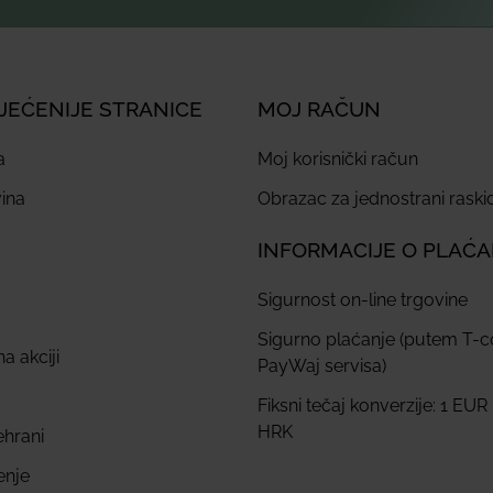
JEĆENIJE STRANICE
MOJ RAČUN
a
Moj korisnički račun
ina
Obrazac za jednostrani rask
INFORMACIJE O PLAĆ
Sigurnost on-line trgovine
Sigurno plaćanje (putem T-
a akciji
PayWaj servisa)
Fiksni tečaj konverzije: 1 EUR
HRK
ehrani
enje