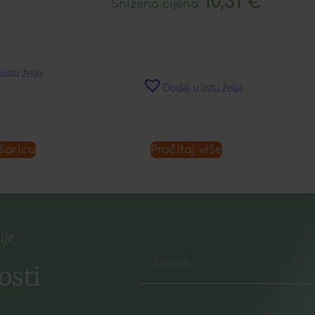
10,31
€
Snižena cijena:
listu želja
Dodaj u listu želja
šaricu
Pročitaj više
ije
osti