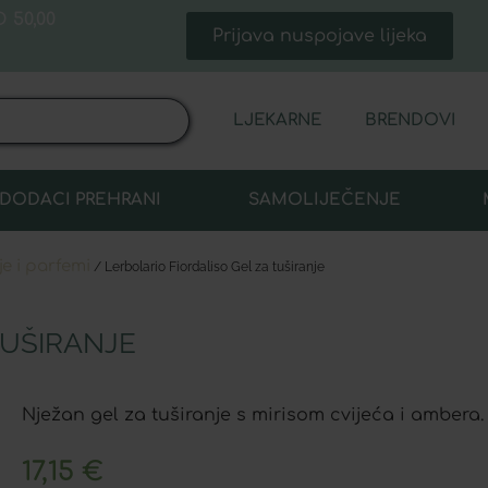
 50,00
Prijava nuspojave lijeka
LJEKARNE
BRENDOVI
DODACI PREHRANI
SAMOLIJEČENJE
je i parfemi
/ Lerbolario Fiordaliso Gel za tuširanje
TUŠIRANJE
Nježan gel za tuširanje s mirisom cvijeća i ambera.
17,15
€