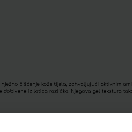
o nježno čišćenje kože tijela, zahvaljujući aktivnim am
 dobivene iz latica različka. Njegova gel tekstura tak
st i ugodnost proizvoda.