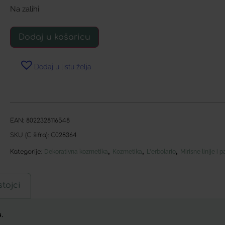
Na zalihi
Dodaj u košaricu
Dodaj u listu želja
EAN:
8022328116548
SKU (C šifra):
C028364
,
,
,
Kategorije:
Dekorativna kozmetika
Kozmetika
L'erbolario
Mirisne linije i 
tojci
.