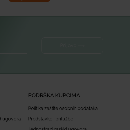
Prijava ⟶
PODRŠKA KUPCIMA
Politika zaštite osobnih podataka
id ugovora
Predstavke i pritužbe
Jednostrani raskid ugovora