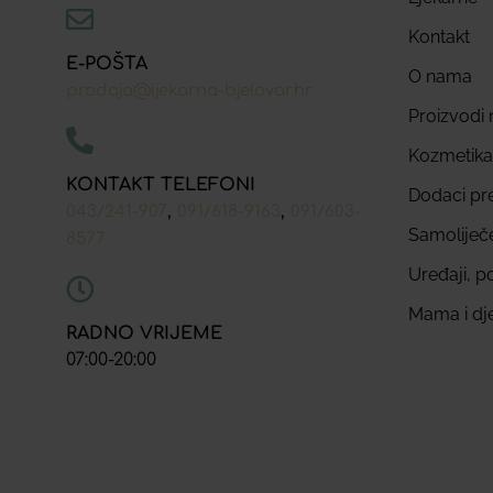
Kontakt
E-POŠTA
O nama
prodaja@ljekarna-bjelovar.hr
Proizvodi n
Kozmetika
KONTAKT TELEFONI
Dodaci pr
,
,
043/241-907
091/618-9163
091/603-
Samoliječ
8577
Uređaji, p
Mama i dj
RADNO VRIJEME
07:00-20:00