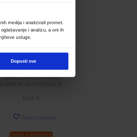
h medija i analizirali promet.
oglašavanje i analizu, a oni ih
 njihove usluge.
Dopusti sve
LERBOLARIO BAOBAB
ŠAMPON ZA TUŠIRANJE
16,55
€
Dodaj u listu želja
Dodaj u košaricu