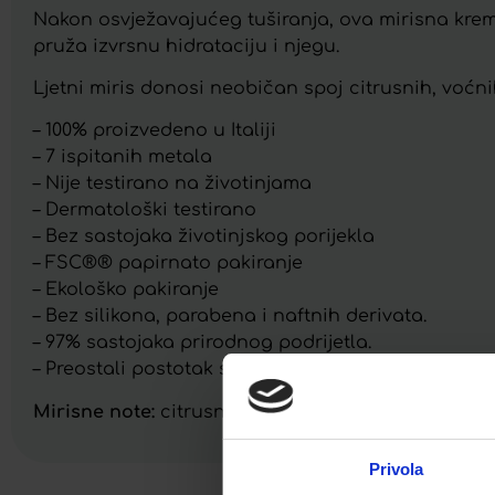
Nakon osvježavajućeg tuširanja, ova mirisna krem
pruža izvrsnu hidrataciju i njegu.
Ljetni miris donosi neobičan spoj citrusnih, voćnih
– 100% proizvedeno u Italiji
– 7 ispitanih metala
– Nije testirano na životinjama
– Dermatološki testirano
– Bez sastojaka životinjskog porijekla
– FSC®® papirnato pakiranje
– Ekološko pakiranje
– Bez silikona, parabena i naftnih derivata.
– 97% sastojaka prirodnog podrijetla.
– Preostali postotak sastojaka osigurava stabilno
Mirisne note:
citrusne, voćne
Privola