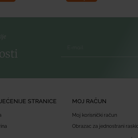
ije
osti
JEĆENIJE STRANICE
MOJ RAČUN
a
Moj korisnički račun
ina
Obrazac za jednostrani rask