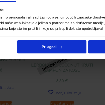
Telegram
Twitter
WhatsApp
Email
iće
mo personalizirali sadržaj i oglase, omogućili značajke društveni
ebi naše web-lokacije dijelimo s partnerima za društvene medije, 
a koje ste im pružili ili koje su prikupili dok ste upotrebljavali
Prilagodi
ANO PARFEM
LERBOLARIO COCONUT KRUTI
ŠAMPON ZA KOSU
€
8,30
€
listu želja
Dodaj u listu želja
šaricu
Pročitaj više