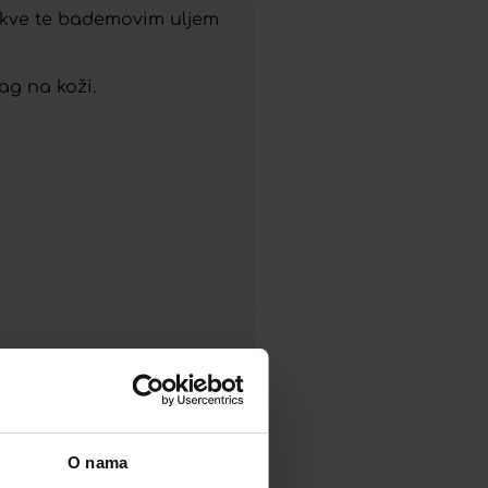
mokve te bademovim uljem
ag na koži.
O nama