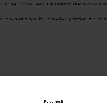
a za tijelo formulirana s ekstraktom i hidrolatom s
 i drvenastih nota koje ostavljaju postojani mirisni tr
st i ugodnost proizvoda.
Pojedinosti