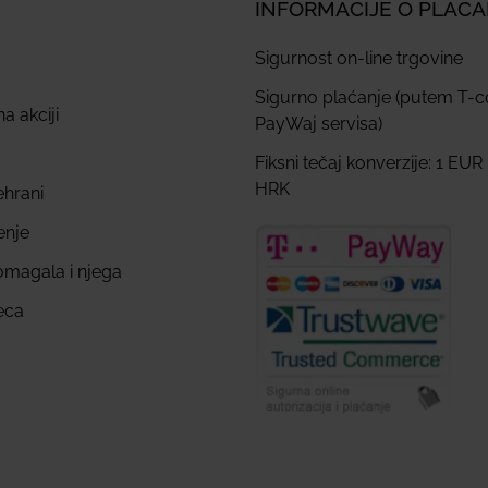
INFORMACIJE O PLAĆ
Sigurnost on-line trgovine
Sigurno plaćanje (putem T-
a akciji
PayWaj servisa)
Fiksni tečaj konverzije: 1 EUR
HRK
ehrani
enje
omagala i njega
eca