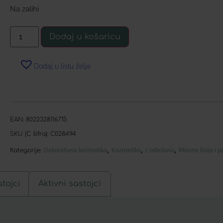
Na zalihi
Dodaj u košaricu
Dodaj u listu želja
EAN:
8022328116715
SKU (C šifra):
C028494
,
,
,
Kategorije:
Dekorativna kozmetika
Kozmetika
L'erbolario
Mirisne linije i 
tojci
Aktivni sastojci