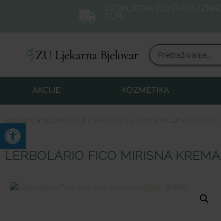
BESPLATNA DOSTAVA IZNAD
EUR.
AKCIJE
KOZMETIKA
Početna
Kozmetika
Dekorativna kozmetika
Mirisne lini
/
/
/
Open toolbar
LERBOLARIO FICO MIRISNA KREMA 