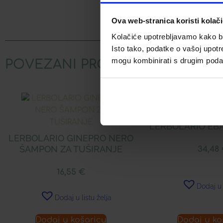
Facebook
Ova web-stranica koristi kolač
Kolačiće upotrebljavamo kako bis
Isto tako, podatke o vašoj upotr
mogu kombinirati s drugim podacim
POVEZANI PROIZVODI
LERBOLARIO EB
LERBOLARIO GINEPRO NERO
ŠAMPON ZA TUŠIRANJE
34,48
16,55
€
Dodaj u 
Dodaj u listu želja
Dodaj u košaricu
Dodaj u ko