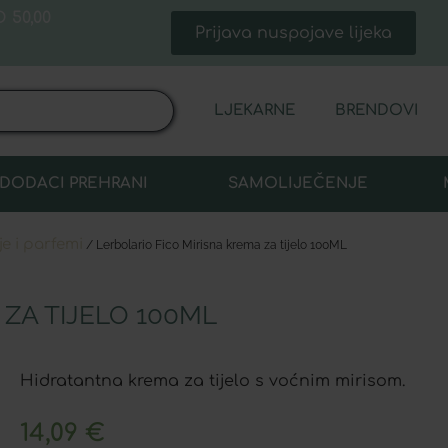
 50,00
Prijava nuspojave lijeka
LJEKARNE
BRENDOVI
DODACI PREHRANI
SAMOLIJEČENJE
je i parfemi
/ Lerbolario Fico Mirisna krema za tijelo 100ML
ZA TIJELO 100ML
Hidratantna krema za tijelo s voćnim mirisom.
14,09
€