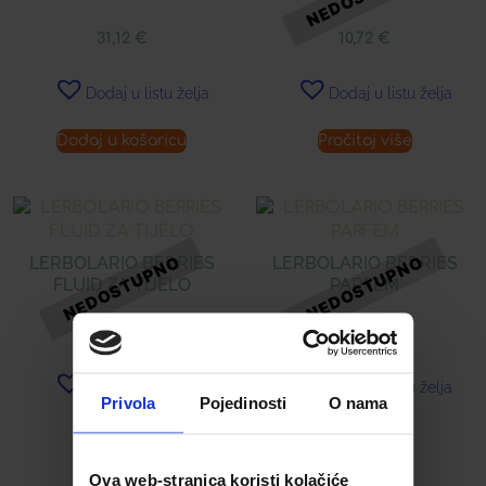
31,12
€
10,72
€
Dodaj u listu želja
Dodaj u listu želja
Dodaj u košaricu
Pročitaj više
LERBOLARIO BERRIES
LERBOLARIO BERRIES
FLUID ZA TIJELO
PARFEM
21,33
€
28,74
€
Dodaj u listu želja
Dodaj u listu želja
Privola
Pojedinosti
O nama
Pročitaj više
Pročitaj više
Ova web-stranica koristi kolačiće