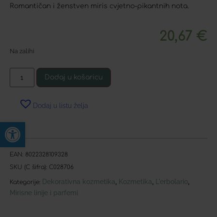
Romantičan i ženstven miris cvjetno-pikantnih nota.
20,67
€
Na zalihi
Dodaj u košaricu
Dodaj u listu želja
Open toolbar
EAN:
8022328109328
SKU (C šifra):
C028706
Dekorativna kozmetika
Kozmetika
L'erbolario
,
,
,
Kategorije:
Mirisne linije i parfemi