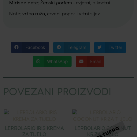
Mirisne note:
Ženski parfem – cvjetni, pikantni
Note: vrtna ruža, crveni papar i vrtni sljez
Facebook
Telegram
Twitter
WhatsApp
Email
POVEZANI PROIZVODI
LERBOLARIO IRIS KREMA
LERBOLARIO COCONUT
ZA TIJELO
KR.ZA TIJELO