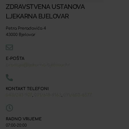
ZDRAVSTVENA USTANOVA
LJEKARNA BJELOVAR
Petra Preradovića 4
43000 Bjelovar
E-POŠTA
prodaja@ljekarna-bjelovar.hr
KONTAKT TELEFONI
043/241-907
091/618-9163
091/603-8577
,
,
RADNO VRIJEME
07:00-20:00