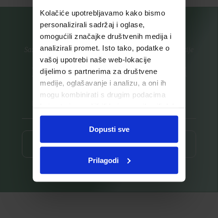
Kolačiće upotrebljavamo kako bismo
personalizirali sadržaj i oglase,
omogućili značajke društvenih medija i
analizirali promet. Isto tako, podatke o
Saznajte prvi za nove proizvode i ekskluzivne promocije
vašoj upotrebi naše web-lokacije
Prijavite se na listu za novosti
dijelimo s partnerima za društvene
medije, oglašavanje i analizu, a oni ih
mogu kombinirati s drugim podacima
koje ste im pružili ili koje su prikupili dok
ste upotrebljavali njihove usluge.
Dopusti sve
Prijava ⟶
Prilagodi