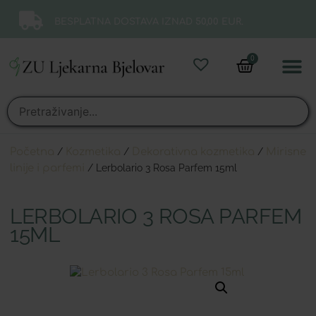
BESPLATNA DOSTAVA IZNAD 50,00 EUR.
0
Online 
Moj ra
Početna
/
Kozmetika
/
Dekorativna kozmetika
/
Mirisne
linije i parfemi
/ Lerbolario 3 Rosa Parfem 15ml
LERBOLARIO 3 ROSA PARFEM
15ML