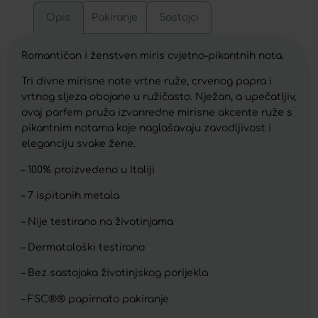
Opis
Pakiranje
Sastojci
Romantičan i ženstven miris cvjetno-pikantnih nota.
Tri divne mirisne note vrtne ruže, crvenog papra i
vrtnog sljeza obojane u ružičasto. Nježan, a upečatljiv,
ovaj parfem pruža izvanredne mirisne akcente ruže s
pikantnim notama koje naglašavaju zavodljivost i
eleganciju svake žene.
– 100% proizvedeno u Italiji
– 7 ispitanih metala
– Nije testirano na životinjama
– Dermatološki testirano
– Bez sastojaka životinjskog porijekla
– FSC®® papirnato pakiranje