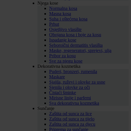
Njega kose
Normalna kosa
Masna kosa
Suha i oštećena kosa
Prhut
Osjetljivo vlasište
Obojana kosa i boje za kosu
Ispadanje kose
Seboroični dermatitis vlasišta
Maske, regeneratori, sprejevi, ulja
Pribor za kosu
Sve za njegu kose
Dekorativna kozmetika
Puderi, bronzeri, rumenila
Maskare
Sjajila, ruževi i olovke za usne
Sjenila i olovke za oči
Čistaći šminke
Mirisne linije i parfemi
Sva dekorativna kozmetika
Sunčanje
Zaštita od sunca za lice
Zaštita od sunca za tijelo
Zaštita od sunca za djecu
Priprema za sunčanje