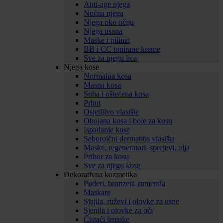
Anti-age njega
Noćna njega
Njega oko očiju
Njega usana
Maske i pilinzi
BB i CC tonirane kreme
Sve za njegu lica
Njega kose
Normalna kosa
Masna kosa
Suha i oštećena kosa
Prhut
Osjetljivo vlasište
Obojana kosa i boje za kosu
Ispadanje kose
Seboroični dermatitis vlasišta
Maske, regeneratori, sprejevi, ulja
Pribor za kosu
Sve za njegu kose
Dekorativna kozmetika
Puderi, bronzeri, rumenila
Maskare
Sjajila, ruževi i olovke za usne
Sjenila i olovke za oči
Čistaći šminke