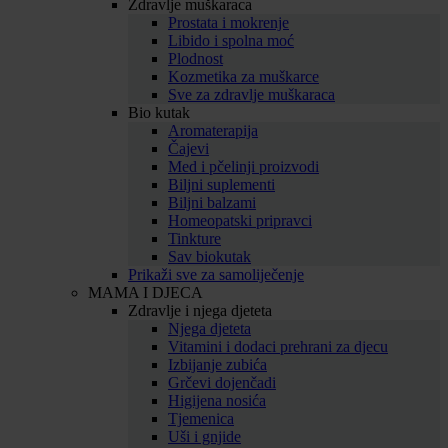
Zdravlje muškaraca
Prostata i mokrenje
Libido i spolna moć
Plodnost
Kozmetika za muškarce
Sve za zdravlje muškaraca
Bio kutak
Aromaterapija
Čajevi
Med i pčelinji proizvodi
Biljni suplementi
Biljni balzami
Homeopatski pripravci
Tinkture
Sav biokutak
Prikaži sve za samoliječenje
MAMA I DJECA
Zdravlje i njega djeteta
Njega djeteta
Vitamini i dodaci prehrani za djecu
Izbijanje zubića
Grčevi dojenčadi
Higijena nosića
Tjemenica
Uši i gnjide