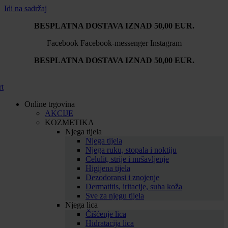
Idi na sadržaj
BESPLATNA DOSTAVA IZNAD 50,00 EUR.
Facebook
Facebook-messenger
Instagram
BESPLATNA DOSTAVA IZNAD 50,00 EUR.
rt
Online trgovina
AKCIJE
KOZMETIKA
Njega tijela
Njega tijela
Njega ruku, stopala i noktiju
Celulit, strije i mršavljenje
Higijena tijela
Dezodoransi i znojenje
Dermatitis, iritacije, suha koža
Sve za njegu tijela
Njega lica
Čišćenje lica
Hidratacija lica