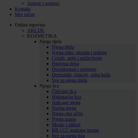
Ankete i upitnici
Kontakt
Moj račun
Online trgovina
AKCIJE
KOZMETIKA
Njega tijela
Njega tijela
Njega ruku, stopala i noktiju
Celulit, strije i mršavljenje
Higijena tijela
Dezodoransi i znojenje
Dermatitis, iritacije, suha koža
Sve za njegu tijela
Njega lica
Čišćenje lica
Hidratacija lica
Anti-age njega
Noćna njega
Njega oko očiju
Njega usana
Maske i pilinzi
BB i CC tonirane kreme
Sve za njegu lica