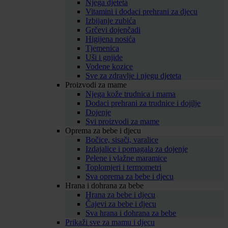
Njega djeteta
Vitamini i dodaci prehrani za djecu
Izbijanje zubića
Grčevi dojenčadi
Higijena nosića
Tjemenica
Uši i gnjide
Vodene kozice
Sve za zdravlje i njegu djeteta
Proizvodi za mame
Njega kože trudnica i mama
Dodaci prehrani za trudnice i dojilje
Dojenje
Svi proizvodi za mame
Oprema za bebe i djecu
Bočice, sisači, varalice
Izdajalice i pomagala za dojenje
Pelene i vlažne maramice
Toplomjeri i termometri
Sva oprema za bebe i djecu
Hrana i dohrana za bebe
Hrana za bebe i djecu
Čajevi za bebe i djecu
Sva hrana i dohrana za bebe
Prikaži sve za mamu i djecu