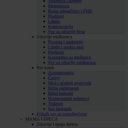
Trudnoća i dojenje
Menopauza
Bolne mjesečnice i PMS
Plodnost
Libido
Kontracepcija
Sve za zdravlje žena
Zdravlje muškaraca
Prostata i mokrenje
Libido i spolna moć
Plodnost
Kozmetika za muškarce
Sve za zdravlje muškaraca
Bio kutak
Aromaterapija
Čajevi
Med i pčelinji proizvodi
Biljni suplementi
Biljni balzami
Homeopatski pripravci
Tinkture
Sav biokutak
Prikaži sve za samoliječenje
MAMA I DJECA
Zdravlje i njega djeteta