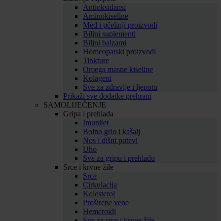
Antioksidansi
Aminokiseline
Med i pčelinji proizvodi
Biljni suplementi
Biljni balzami
Homeopatski proizvodi
Tinkture
Omega masne kiseline
Kolageni
Sve za zdravlje i ljepotu
Prikaži sve dodatke prehrani
SAMOLIJEČENJE
Gripa i prehlada
Imunitet
Bolno grlo i kašalj
Nos i dišni putevi
Uho
Sve za gripu i prehladu
Srce i krvne žile
Srce
Cirkulacija
Kolesterol
Proširene vene
Hemeroidi
Sve za srce i krvne žile