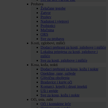
Probava
Želučane tegobe
Zatvor
Proljev
Nadutost i vjetrovi
Probiotici
Mučnina
ORS
Sve za probavu
Kosti, zglobovi, mišići
Dodaci prehrani za kosti, zglobove i mišiće
Lokalna primjena za kosti, zglobove i
mišiće
Sve za kosti, zglobove i mišiće
Kosa, koža, nokti
Dodaci prehrani za kosu, kožu i nokte
Opekline, rane, ozljede
Gljivična oboljenja
Bradavice i kurje oči
Komarci, krpelji i drugi insekti
Uši i gnjide
Sve za kosu, kožu i nokte
Oči, usta, zubi
Oči i kontaktne leće