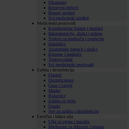
Oksimetri
Rezervni djelovi
Beauty uređaji
Svi medicinski uređaji
Medicinski proizvodi
Kompresivne čarape i steznici
Inkontinencija, ulošci i pelene
Testovi za trudnoću i ovulaciju
Izdajalice
Anatomske papuče i ulošci
Klompe i natikače
Testovi-ostali
Svi medicinski proizvodi
Zaštita i dezinfekcija
Flasteri
Dezinficijensi
Gaze i zavoji
Maske
Rukavice
Zaštita za tijelo
Ostalo
Sve za zaštitu i dezinfekciju
Eterična i biljna ulja
Ulja za njegu i masažu
Mješavine za difuzere i prostor