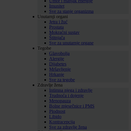
Umor i manjak energije
Imunitet
Sve za stanje organizma
Unutarnji organi
Jetra i žuć
Prostata
Mokraćni sustav
Štitnjača
Sve za unutarnje organe
Tegobe
Glavobolja
Alergije
Dijabetes
Mršavljenje
Hrkanje
Sve za tegobe
Zdravlje žena
Intimna njega i zdravlje
Trudnoća i dojenje
Menopauza
Bolne mjesečnice i PMS
Plodnost
Libido
Kontracepcija
Sve za zdravlje žena