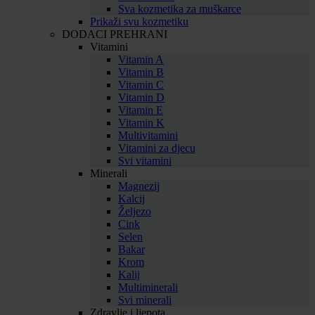
Sva kozmetika za muškarce
Prikaži svu kozmetiku
DODACI PREHRANI
Vitamini
Vitamin A
Vitamin B
Vitamin C
Vitamin D
Vitamin E
Vitamin K
Multivitamini
Vitamini za djecu
Svi vitamini
Minerali
Magnezij
Kalcij
Željezo
Cink
Selen
Bakar
Krom
Kalij
Multiminerali
Svi minerali
Zdravlje i ljepota