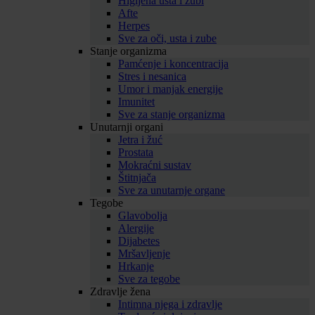
Higijena usta i zubi
Afte
Herpes
Sve za oči, usta i zube
Stanje organizma
Pamćenje i koncentracija
Stres i nesanica
Umor i manjak energije
Imunitet
Sve za stanje organizma
Unutarnji organi
Jetra i žuć
Prostata
Mokraćni sustav
Štitnjača
Sve za unutarnje organe
Tegobe
Glavobolja
Alergije
Dijabetes
Mršavljenje
Hrkanje
Sve za tegobe
Zdravlje žena
Intimna njega i zdravlje