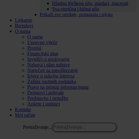
Hladno tiještena ulja, maslaci, macerati
Sva eterična i biljna ulja
Prikaži sve uređaje, pomagala i njegu
Ljekarne
Brendovi
O nama
O nama
Upravno vijeće
Propisi
Financijski plan
Izvješće o poslovanju
Nabava i plan nabave
Natječaji za zapošljavanje
Izjave o sukobu interesa
Zaštita osobnih podataka
Pravo na pristup informacijama
Dojmovi i pohvale
Predstavke i pritužbe
Ankete i upitnici
Kontakt
Moj račun
Pretraživanje...