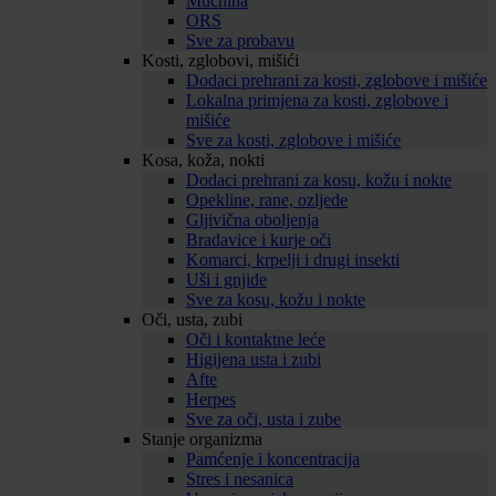
Mučnina
ORS
Sve za probavu
Kosti, zglobovi, mišići
Dodaci prehrani za kosti, zglobove i mišiće
Lokalna primjena za kosti, zglobove i
mišiće
Sve za kosti, zglobove i mišiće
Kosa, koža, nokti
Dodaci prehrani za kosu, kožu i nokte
Opekline, rane, ozljede
Gljivična oboljenja
Bradavice i kurje oči
Komarci, krpelji i drugi insekti
Uši i gnjide
Sve za kosu, kožu i nokte
Oči, usta, zubi
Oči i kontaktne leće
Higijena usta i zubi
Afte
Herpes
Sve za oči, usta i zube
Stanje organizma
Pamćenje i koncentracija
Stres i nesanica