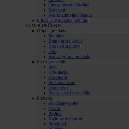
Omega masne kiseline
Kolageni
Sve za zdravlje i ljepotu
Prikaži sve dodatke prehrani
SAMOLIJEČENJE
Gripa i prehlada
Imunitet
Bolno grlo i kašalj
Nos i dišni putevi
Uho
Sve za gripu i prehladu
Srce i krvne žile
Srce
Cirkulacija
Kolesterol
Proširene vene
Hemeroidi
Sve za srce i krvne žile
Probava
Želučane tegobe
Zatvor
Proljev
Nadutost i vjetrovi
Probiotici