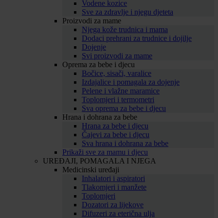
Vodene kozice
Sve za zdravlje i njegu djeteta
Proizvodi za mame
Njega kože trudnica i mama
Dodaci prehrani za trudnice i dojilje
Dojenje
Svi proizvodi za mame
Oprema za bebe i djecu
Bočice, sisači, varalice
Izdajalice i pomagala za dojenje
Pelene i vlažne maramice
Toplomjeri i termometri
Sva oprema za bebe i djecu
Hrana i dohrana za bebe
Hrana za bebe i djecu
Čajevi za bebe i djecu
Sva hrana i dohrana za bebe
Prikaži sve za mamu i djecu
UREĐAJI, POMAGALA I NJEGA
Medicinski uređaji
Inhalatori i aspiratori
Tlakomjeri i manžete
Toplomjeri
Dozatori za lijekove
Difuzeri za eterična ulja