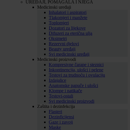
UREĐAJI, POMAGALA I NJEGA
Medicinski uređaji
Inhalatori i aspiratori
Tlakomjeri i manžete
Toplomjeri
Dozatori za lijekove
Difuzeri za eterična ulja
Oksimetri
Rezervni djelovi
Beauty uređaji
Svi medicinski uređaji
Medicinski proizvodi
Kompresivne čarape i steznici
Inkontinencija, ulošci i pelene
Testovi za trudnoću i ovulaciju
Izdajalice
Anatomske papuče i ulošci
Klompe i natikače
Testovi-ostali
Svi medicinski proizvodi
Zaštita i dezinfekcija
Flasteri
Dezinficijensi
Gaze i zavoji
Maske