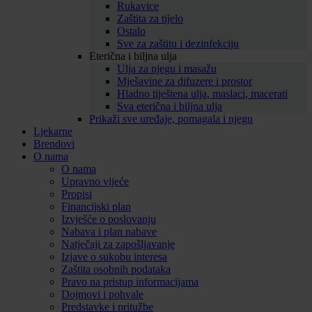
Rukavice
Zaštita za tijelo
Ostalo
Sve za zaštitu i dezinfekciju
Eterična i biljna ulja
Ulja za njegu i masažu
Mješavine za difuzere i prostor
Hladno tiještena ulja, maslaci, macerati
Sva eterična i biljna ulja
Prikaži sve uređaje, pomagala i njegu
Ljekarne
Brendovi
O nama
O nama
Upravno vijeće
Propisi
Financijski plan
Izvješće o poslovanju
Nabava i plan nabave
Natječaji za zapošljavanje
Izjave o sukobu interesa
Zaštita osobnih podataka
Pravo na pristup informacijama
Dojmovi i pohvale
Predstavke i pritužbe