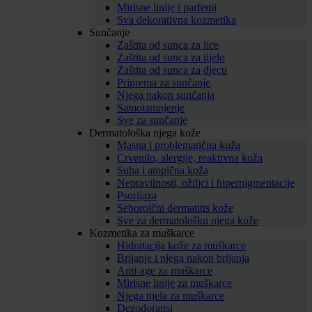
Mirisne linije i parfemi
Sva dekorativna kozmetika
Sunčanje
Zaštita od sunca za lice
Zaštita od sunca za tijelo
Zaštita od sunca za djecu
Priprema za sunčanje
Njega nakon sunčanja
Samotamnjenje
Sve za sunčanje
Dermatološka njega kože
Masna i problematična koža
Crvenilo, alergije, reaktivna koža
Suha i atopična koža
Nepravilnosti, ožiljci i hiperpigmentacije
Psorijaza
Seboroični dermatitis kože
Sve za dermatološku njega kože
Kozmetika za muškarce
Hidratacija kože za muškarce
Brijanje i njega nakon brijanja
Anti-age za muškarce
Mirisne linije za muškarce
Njega tijela za muškarce
Dezodoransi