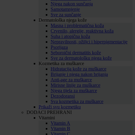
Njega nakon sunčanja
Samotamnjenje
Sve za sunčanje
Dermatološka njega kože
Masna i problematična koža
Crvenilo, alergije, reaktivna koža
Suha i atopična koža
Nepravilnosti, ožiljci i hiperpigmentacije
Psorijaza
Seboroični dermatitis kože
Sve za dermatološku njega kože
Kozmetika za muškarce
Hidratacija kože za muškarce
Brijanje i njega nakon brijanja
Anti-age za muškarce
Mirisne linije za muškarce
Njega tijela za muškarce
Dezodoransi
Sva kozmetika za muškarce
Prikaži svu kozmetiku
DODACI PREHRANI
Vitamini
Vitamin A
Vitamin B
Vitamin C