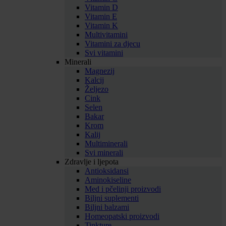
Vitamin D
Vitamin E
Vitamin K
Multivitamini
Vitamini za djecu
Svi vitamini
Minerali
Magnezij
Kalcij
Željezo
Cink
Selen
Bakar
Krom
Kalij
Multiminerali
Svi minerali
Zdravlje i ljepota
Antioksidansi
Aminokiseline
Med i pčelinji proizvodi
Biljni suplementi
Biljni balzami
Homeopatski proizvodi
Tinkture