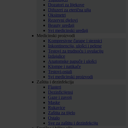
Dozatori za lijekove
Difuzeri za eterična ulja
Oksimetri
Rezervni djelovi
Beauty uređaji
Svi medicinski uređaji
Medicinski proizvodi
Kompresivne čarape i steznici
Inkontinencija, ulošci i pelene
Testovi za trudnoću i ovulaciju
Izdajalice
Anatomske papuče i ulošci
Klompe i natikače
Testovi-ostali
Svi medicinski proizvodi
Zaštita i dezinfekcija
Flasteri
Dezinficijensi
Gaze i zavoji
Maske
Rukavice
Zaštita za tijelo
Ostalo
Sve za zaštitu i dezinfekciju