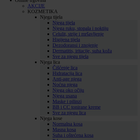
Online trgovina
AKCIJE
KOZMETIKA
Njega tijela
Njega tijela
Njega ruku, stopala i noktiju
Celulit, strije i mršavljenje
Higijena tijela
Dezodoransi i znojenje
Dermatitis, iritacije, suha koža
Sve za njegu tijela
Njega lica
Čišćenje lica
Hidratacija lica
Anti-age njega
Noćna njega
Njega oko očiju
Njega usana
Maske i pilinzi
BB i CC tonirane kreme
Sve za njegu lica
Njega kose
Normalna kosa
Masna kosa
Suha i oštećena kosa