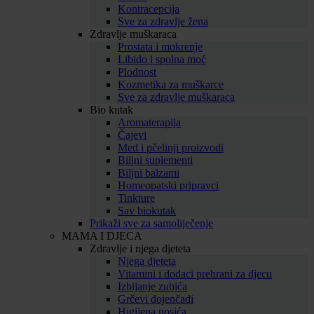
Kontracepcija
Sve za zdravlje žena
Zdravlje muškaraca
Prostata i mokrenje
Libido i spolna moć
Plodnost
Kozmetika za muškarce
Sve za zdravlje muškaraca
Bio kutak
Aromaterapija
Čajevi
Med i pčelinji proizvodi
Biljni suplementi
Biljni balzami
Homeopatski pripravci
Tinkture
Sav biokutak
Prikaži sve za samoliječenje
MAMA I DJECA
Zdravlje i njega djeteta
Njega djeteta
Vitamini i dodaci prehrani za djecu
Izbijanje zubića
Grčevi dojenčadi
Higijena nosića