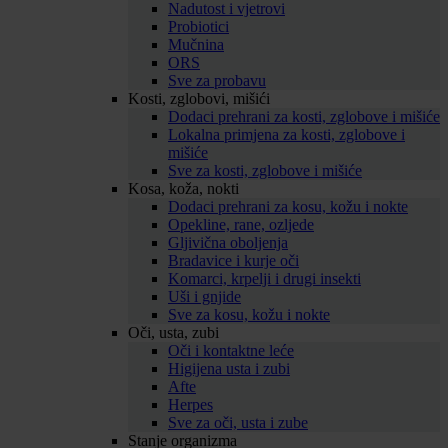
Nadutost i vjetrovi
Probiotici
Mučnina
ORS
Sve za probavu
Kosti, zglobovi, mišići
Dodaci prehrani za kosti, zglobove i mišiće
Lokalna primjena za kosti, zglobove i
mišiće
Sve za kosti, zglobove i mišiće
Kosa, koža, nokti
Dodaci prehrani za kosu, kožu i nokte
Opekline, rane, ozljede
Gljivična oboljenja
Bradavice i kurje oči
Komarci, krpelji i drugi insekti
Uši i gnjide
Sve za kosu, kožu i nokte
Oči, usta, zubi
Oči i kontaktne leće
Higijena usta i zubi
Afte
Herpes
Sve za oči, usta i zube
Stanje organizma