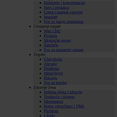
Pamćenje i koncentracija
Stres i nesanica
Umor i manjak energije
Imunitet
Sve za stanje organizma
Unutarnji organi
Jetra i žuć
Prostata
Mokraćni sustav
Štitnjača
Sve za unutarnje organe
Tegobe
Glavobolja
Alergije
Dijabetes
Mršavljenje
Hrkanje
Sve za tegobe
Zdravlje žena
Intimna njega i zdravlje
Trudnoća i dojenje
Menopauza
Bolne mjesečnice i PMS
Plodnost
Libido