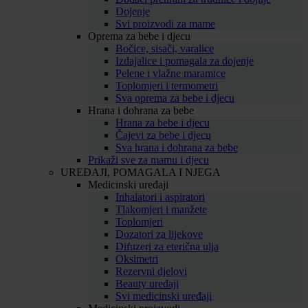
Dojenje
Svi proizvodi za mame
Oprema za bebe i djecu
Bočice, sisači, varalice
Izdajalice i pomagala za dojenje
Pelene i vlažne maramice
Toplomjeri i termometri
Sva oprema za bebe i djecu
Hrana i dohrana za bebe
Hrana za bebe i djecu
Čajevi za bebe i djecu
Sva hrana i dohrana za bebe
Prikaži sve za mamu i djecu
UREĐAJI, POMAGALA I NJEGA
Medicinski uređaji
Inhalatori i aspiratori
Tlakomjeri i manžete
Toplomjeri
Dozatori za lijekove
Difuzeri za eterična ulja
Oksimetri
Rezervni djelovi
Beauty uređaji
Svi medicinski uređaji