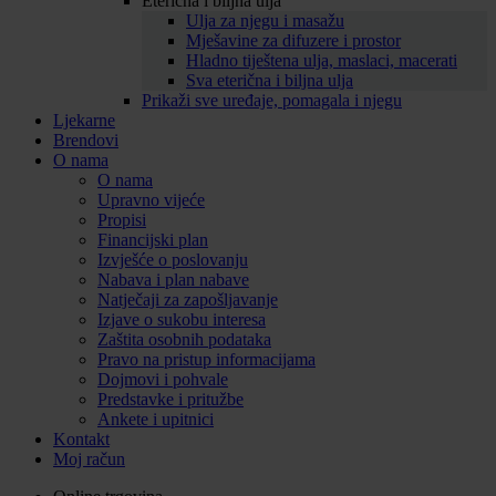
Eterična i biljna ulja
Ulja za njegu i masažu
Mješavine za difuzere i prostor
Hladno tiještena ulja, maslaci, macerati
Sva eterična i biljna ulja
Prikaži sve uređaje, pomagala i njegu
Ljekarne
Brendovi
O nama
O nama
Upravno vijeće
Propisi
Financijski plan
Izvješće o poslovanju
Nabava i plan nabave
Natječaji za zapošljavanje
Izjave o sukobu interesa
Zaštita osobnih podataka
Pravo na pristup informacijama
Dojmovi i pohvale
Predstavke i pritužbe
Ankete i upitnici
Kontakt
Moj račun