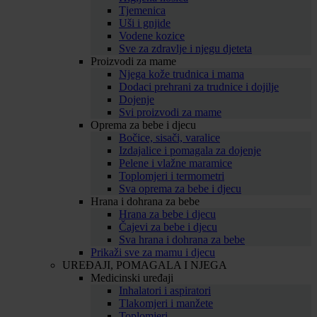
Tjemenica
Uši i gnjide
Vodene kozice
Sve za zdravlje i njegu djeteta
Proizvodi za mame
Njega kože trudnica i mama
Dodaci prehrani za trudnice i dojilje
Dojenje
Svi proizvodi za mame
Oprema za bebe i djecu
Bočice, sisači, varalice
Izdajalice i pomagala za dojenje
Pelene i vlažne maramice
Toplomjeri i termometri
Sva oprema za bebe i djecu
Hrana i dohrana za bebe
Hrana za bebe i djecu
Čajevi za bebe i djecu
Sva hrana i dohrana za bebe
Prikaži sve za mamu i djecu
UREĐAJI, POMAGALA I NJEGA
Medicinski uređaji
Inhalatori i aspiratori
Tlakomjeri i manžete
Toplomjeri