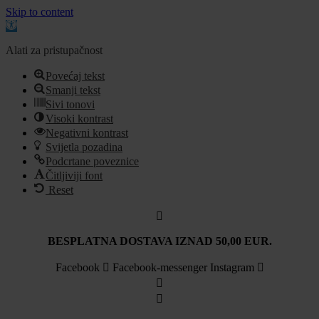
Skip to content
Open
toolbar
Alati za pristupačnost
Povećaj tekst
Smanji tekst
Sivi tonovi
Visoki kontrast
Negativni kontrast
Svijetla pozadina
Podcrtane poveznice
Čitljiviji font
Reset
Idi
na
sadržaj
BESPLATNA DOSTAVA IZNAD 50,00 EUR.
Facebook
Facebook-messenger
Instagram