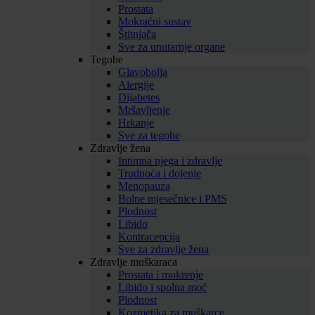
Prostata
Mokraćni sustav
Štitnjača
Sve za unutarnje organe
Tegobe
Glavobolja
Alergije
Dijabetes
Mršavljenje
Hrkanje
Sve za tegobe
Zdravlje žena
Intimna njega i zdravlje
Trudnoća i dojenje
Menopauza
Bolne mjesečnice i PMS
Plodnost
Libido
Kontracepcija
Sve za zdravlje žena
Zdravlje muškaraca
Prostata i mokrenje
Libido i spolna moć
Plodnost
Kozmetika za muškarce