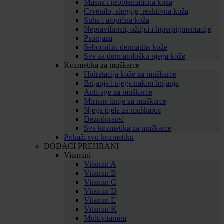
Masna i problematična koža
Crvenilo, alergije, reaktivna koža
Suha i atopična koža
Nepravilnosti, ožiljci i hiperpigmentacije
Psorijaza
Seboroični dermatitis kože
Sve za dermatološku njega kože
Kozmetika za muškarce
Hidratacija kože za muškarce
Brijanje i njega nakon brijanja
Anti-age za muškarce
Mirisne linije za muškarce
Njega tijela za muškarce
Dezodoransi
Sva kozmetika za muškarce
Prikaži svu kozmetiku
DODACI PREHRANI
Vitamini
Vitamin A
Vitamin B
Vitamin C
Vitamin D
Vitamin E
Vitamin K
Multivitamini