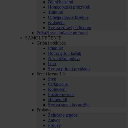
Biljni balzami
Homeopatski proizvodi
Tinkture
Omega masne kiseline
Kolageni
Sve za zdravlje i ljepotu
Prikaži sve dodatke prehrani
SAMOLIJEČENJE
Gripa i prehlada
Imunitet
Bolno grlo i kašalj
Nos i dišni putevi
Uho
Sve za gripu i prehladu
Srce i krvne žile
Srce
Cirkulacija
Kolesterol
Proširene vene
Hemeroidi
Sve za srce i krvne žile
Probava
Želučane tegobe
Zatvor
Proljev