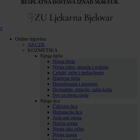
BESPLATNA DOSTAVA IZNAD 50,00 EUR.
rt
Online trgovina
AKCIJE
KOZMETIKA
Njega tijela
Njega tijela
Njega ruku, stopala i noktiju
Celulit, strije i mršavljenje
Higijena tijela
Dezodoransi i znojenje
Dermatitis, iritacije, suha koža
Sve za njegu tijela
Njega lica
Čišćenje lica
Hidratacija lica
Anti-age njega
Noćna njega
Njega oko očiju
Njega usana