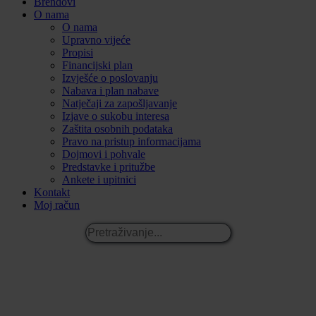
Brendovi
O nama
O nama
Upravno vijeće
Propisi
Financijski plan
Izvješće o poslovanju
Nabava i plan nabave
Natječaji za zapošljavanje
Izjave o sukobu interesa
Zaštita osobnih podataka
Pravo na pristup informacijama
Dojmovi i pohvale
Predstavke i pritužbe
Ankete i upitnici
Kontakt
Moj račun
Pretraživanje...