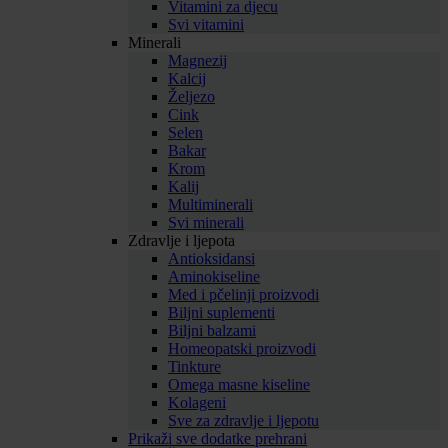
Vitamini za djecu
Svi vitamini
Minerali
Magnezij
Kalcij
Željezo
Cink
Selen
Bakar
Krom
Kalij
Multiminerali
Svi minerali
Zdravlje i ljepota
Antioksidansi
Aminokiseline
Med i pčelinji proizvodi
Biljni suplementi
Biljni balzami
Homeopatski proizvodi
Tinkture
Omega masne kiseline
Kolageni
Sve za zdravlje i ljepotu
Prikaži sve dodatke prehrani