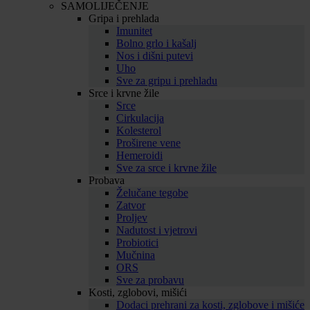
SAMOLIJEČENJE
Gripa i prehlada
Imunitet
Bolno grlo i kašalj
Nos i dišni putevi
Uho
Sve za gripu i prehladu
Srce i krvne žile
Srce
Cirkulacija
Kolesterol
Proširene vene
Hemeroidi
Sve za srce i krvne žile
Probava
Želučane tegobe
Zatvor
Proljev
Nadutost i vjetrovi
Probiotici
Mučnina
ORS
Sve za probavu
Kosti, zglobovi, mišići
Dodaci prehrani za kosti, zglobove i mišiće