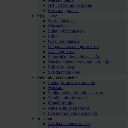
Maske i pilinzi
BB i CC tonirane kreme
Sve za njegu lica
Njega kose
Normalna kosa
Masna kosa
Suha i oštećena kosa
Prhut
Osjetljivo vlasište
Obojana kosa i boje za kosu
Ispadanje kose
Seboroični dermatitis vlasišta
Maske, regeneratori, sprejevi, ulja
Pribor za kosu
Sve za njegu kose
Dekorativna kozmetika
Puderi, bronzeri, rumenila
Maskare
Sjajila, ruževi i olovke za usne
Sjenila i olovke za oči
Čistaći šminke
Mirisne linije i parfemi
Sva dekorativna kozmetika
Sunčanje
Zaštita od sunca za lice