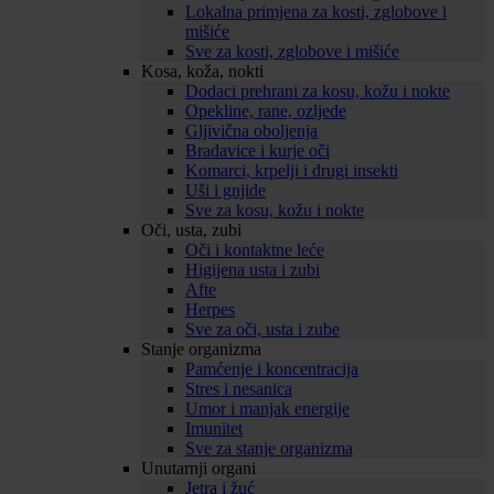
Lokalna primjena za kosti, zglobove i
mišiće
Sve za kosti, zglobove i mišiće
Kosa, koža, nokti
Dodaci prehrani za kosu, kožu i nokte
Opekline, rane, ozljede
Gljivična oboljenja
Bradavice i kurje oči
Komarci, krpelji i drugi insekti
Uši i gnjide
Sve za kosu, kožu i nokte
Oči, usta, zubi
Oči i kontaktne leće
Higijena usta i zubi
Afte
Herpes
Sve za oči, usta i zube
Stanje organizma
Pamćenje i koncentracija
Stres i nesanica
Umor i manjak energije
Imunitet
Sve za stanje organizma
Unutarnji organi
Jetra i žuć