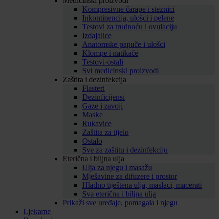
Medicinski proizvodi
Kompresivne čarape i steznici
Inkontinencija, ulošci i pelene
Testovi za trudnoću i ovulaciju
Izdajalice
Anatomske papuče i ulošci
Klompe i natikače
Testovi-ostali
Svi medicinski proizvodi
Zaštita i dezinfekcija
Flasteri
Dezinficijensi
Gaze i zavoji
Maske
Rukavice
Zaštita za tijelo
Ostalo
Sve za zaštitu i dezinfekciju
Eterična i biljna ulja
Ulja za njegu i masažu
Mješavine za difuzere i prostor
Hladno tiještena ulja, maslaci, macerati
Sva eterična i biljna ulja
Prikaži sve uređaje, pomagala i njegu
Ljekarne