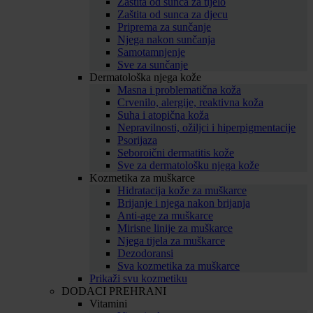
Zaštita od sunca za tijelo
Zaštita od sunca za djecu
Priprema za sunčanje
Njega nakon sunčanja
Samotamnjenje
Sve za sunčanje
Dermatološka njega kože
Masna i problematična koža
Crvenilo, alergije, reaktivna koža
Suha i atopična koža
Nepravilnosti, ožiljci i hiperpigmentacije
Psorijaza
Seboroični dermatitis kože
Sve za dermatološku njega kože
Kozmetika za muškarce
Hidratacija kože za muškarce
Brijanje i njega nakon brijanja
Anti-age za muškarce
Mirisne linije za muškarce
Njega tijela za muškarce
Dezodoransi
Sva kozmetika za muškarce
Prikaži svu kozmetiku
DODACI PREHRANI
Vitamini