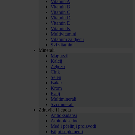
Vitamin A
Vitamin B
Vitamin C
Vitamin D
Vitamin E
Vitamin K
Multivitamini
Vitamini za djecu
Svi vitamini
Minerali
Magnezij
Kalcij
Željezo
Cink
Selen
Bakar
Krom
Kalij
Multiminerali
Svi minerali
Zdravlje i ljepota
Antioksidansi
Aminokiseline
Med i pčelinji proizvodi
Biljni suplementi