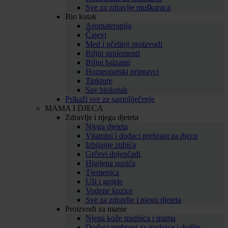
Sve za zdravlje muškaraca
Bio kutak
Aromaterapija
Čajevi
Med i pčelinji proizvodi
Biljni suplementi
Biljni balzami
Homeopatski pripravci
Tinkture
Sav biokutak
Prikaži sve za samoliječenje
MAMA I DJECA
Zdravlje i njega djeteta
Njega djeteta
Vitamini i dodaci prehrani za djecu
Izbijanje zubića
Grčevi dojenčadi
Higijena nosića
Tjemenica
Uši i gnjide
Vodene kozice
Sve za zdravlje i njegu djeteta
Proizvodi za mame
Njega kože trudnica i mama
Dodaci prehrani za trudnice i dojilje