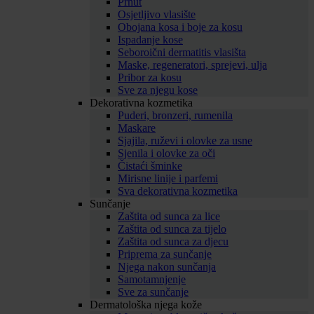
Prhut
Osjetljivo vlasište
Obojana kosa i boje za kosu
Ispadanje kose
Seboroični dermatitis vlasišta
Maske, regeneratori, sprejevi, ulja
Pribor za kosu
Sve za njegu kose
Dekorativna kozmetika
Puderi, bronzeri, rumenila
Maskare
Sjajila, ruževi i olovke za usne
Sjenila i olovke za oči
Čistaći šminke
Mirisne linije i parfemi
Sva dekorativna kozmetika
Sunčanje
Zaštita od sunca za lice
Zaštita od sunca za tijelo
Zaštita od sunca za djecu
Priprema za sunčanje
Njega nakon sunčanja
Samotamnjenje
Sve za sunčanje
Dermatološka njega kože