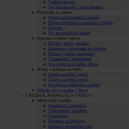
Vodene kozice
Sve za zdravlje i njegu djeteta
Proizvodi za mame
Njega kože trudnica i mama
Dodaci prehrani za trudnice i dojilje
Dojenje
Svi proizvodi za mame
Oprema za bebe i djecu
Bočice, sisači, varalice
Izdajalice i pomagala za dojenje
Pelene i vlažne maramice
Toplomjeri i termometri
Sva oprema za bebe i djecu
Hrana i dohrana za bebe
Hrana za bebe i djecu
Čajevi za bebe i djecu
Sva hrana i dohrana za bebe
Prikaži sve za mamu i djecu
UREĐAJI, POMAGALA I NJEGA
Medicinski uređaji
Inhalatori i aspiratori
Tlakomjeri i manžete
Toplomjeri
Dozatori za lijekove
Difuzeri za eterična ulja