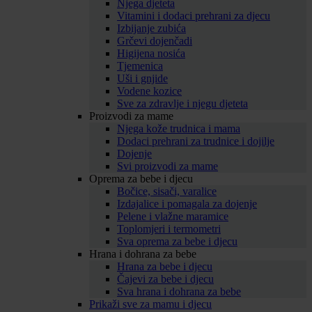
Njega djeteta
Vitamini i dodaci prehrani za djecu
Izbijanje zubića
Grčevi dojenčadi
Higijena nosića
Tjemenica
Uši i gnjide
Vodene kozice
Sve za zdravlje i njegu djeteta
Proizvodi za mame
Njega kože trudnica i mama
Dodaci prehrani za trudnice i dojilje
Dojenje
Svi proizvodi za mame
Oprema za bebe i djecu
Bočice, sisači, varalice
Izdajalice i pomagala za dojenje
Pelene i vlažne maramice
Toplomjeri i termometri
Sva oprema za bebe i djecu
Hrana i dohrana za bebe
Hrana za bebe i djecu
Čajevi za bebe i djecu
Sva hrana i dohrana za bebe
Prikaži sve za mamu i djecu