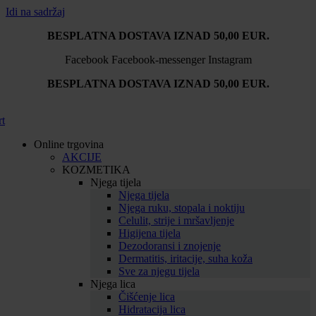
Idi na sadržaj
BESPLATNA DOSTAVA IZNAD 50,00 EUR.
Facebook
Facebook-messenger
Instagram
BESPLATNA DOSTAVA IZNAD 50,00 EUR.
rt
Online trgovina
AKCIJE
KOZMETIKA
Njega tijela
Njega tijela
Njega ruku, stopala i noktiju
Celulit, strije i mršavljenje
Higijena tijela
Dezodoransi i znojenje
Dermatitis, iritacije, suha koža
Sve za njegu tijela
Njega lica
Čišćenje lica
Hidratacija lica