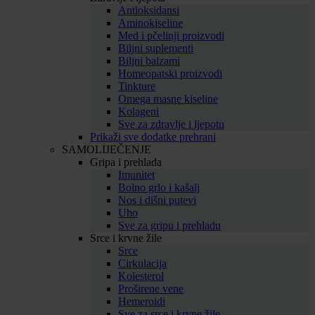
Antioksidansi
Aminokiseline
Med i pčelinji proizvodi
Biljni suplementi
Biljni balzami
Homeopatski proizvodi
Tinkture
Omega masne kiseline
Kolageni
Sve za zdravlje i ljepotu
Prikaži sve dodatke prehrani
SAMOLIJEČENJE
Gripa i prehlada
Imunitet
Bolno grlo i kašalj
Nos i dišni putevi
Uho
Sve za gripu i prehladu
Srce i krvne žile
Srce
Cirkulacija
Kolesterol
Proširene vene
Hemeroidi
Sve za srce i krvne žile