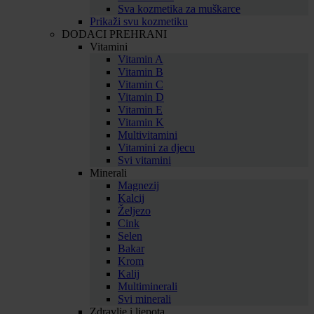
Sva kozmetika za muškarce
Prikaži svu kozmetiku
DODACI PREHRANI
Vitamini
Vitamin A
Vitamin B
Vitamin C
Vitamin D
Vitamin E
Vitamin K
Multivitamini
Vitamini za djecu
Svi vitamini
Minerali
Magnezij
Kalcij
Željezo
Cink
Selen
Bakar
Krom
Kalij
Multiminerali
Svi minerali
Zdravlje i ljepota