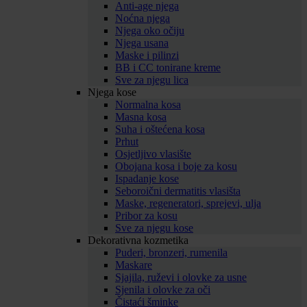
Anti-age njega
Noćna njega
Njega oko očiju
Njega usana
Maske i pilinzi
BB i CC tonirane kreme
Sve za njegu lica
Njega kose
Normalna kosa
Masna kosa
Suha i oštećena kosa
Prhut
Osjetljivo vlasište
Obojana kosa i boje za kosu
Ispadanje kose
Seboroični dermatitis vlasišta
Maske, regeneratori, sprejevi, ulja
Pribor za kosu
Sve za njegu kose
Dekorativna kozmetika
Puderi, bronzeri, rumenila
Maskare
Sjajila, ruževi i olovke za usne
Sjenila i olovke za oči
Čistaći šminke