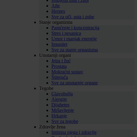
Higijena usta i zubi
Afte
Herpes
Sve za oči, usta i zube
Stanje organizma
Pamćenje i koncentracija
Stres i nesanica
Umor i manjak energije
Imunitet
Sve za stanje organizma
Unutarnji organi
Jetra i žuć
Prostata
Mokraćni sustav
Štitnjača
Sve za unutarnje organe
Tegobe
Glavobolja
Alergije
Dijabetes
Mršavljenje
Hrkanje
Sve za tegobe
Zdravlje žena
Intimna njega i zdravlje