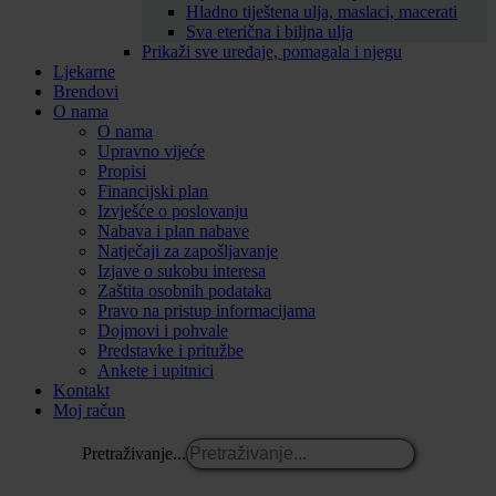
Hladno tiještena ulja, maslaci, macerati
Sva eterična i biljna ulja
Prikaži sve uređaje, pomagala i njegu
Ljekarne
Brendovi
O nama
O nama
Upravno vijeće
Propisi
Financijski plan
Izvješće o poslovanju
Nabava i plan nabave
Natječaji za zapošljavanje
Izjave o sukobu interesa
Zaštita osobnih podataka
Pravo na pristup informacijama
Dojmovi i pohvale
Predstavke i pritužbe
Ankete i upitnici
Kontakt
Moj račun
Pretraživanje...