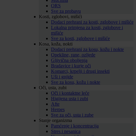
Mučnina
ORS
Sve za probavu
Kosti, zglobovi, mišići
Dodaci prehrani za kosti, zglobove i mišiće
Lokalna primjena za kosti, zglobove i
mišiće
Sve za kosti, zglobove i mišiće
Kosa, koža, nokti
Dodaci prehrani za kosu, kožu i nokte
Opekline, rane, ozljede
Gljivična oboljenja
Bradavice i kurje oči
Komarci, krpelji i drugi insekti
Uši i gnjide
Sve za kosu, kožu i nokte
Oči, usta, zubi
Oči i kontaktne leće
Higijena usta i zubi
Afte
Herpes
Sve za oči, usta i zube
Stanje organizma
Pamćenje i koncentracija
Stres i nesanica