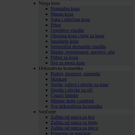
Njega kose
Normalna kosa
Masna kosa
Suha i oštećena kosa
Prhut
Osjetljivo vlasište
Obojana kosa i boje za kosu
Ispadanje kose
Seboroični dermatitis vlasišta
Maske, regeneratori, sprejevi, ulja
Pribor za kosu
Sve za njegu kose
Dekorativna kozmetika
Puderi, bronzeri, rumenila
Maskare
Sjajila, ruževi i olovke za usne
Sjenila i olovke za oči
Čistaći šminke
Mirisne linije i parfemi
Sva dekorativna kozmetika
Sunčanje
Zaštita od sunca za lice
Zaštita od sunca za tijelo
Zaštita od sunca za djecu
Priprema za sunčanje