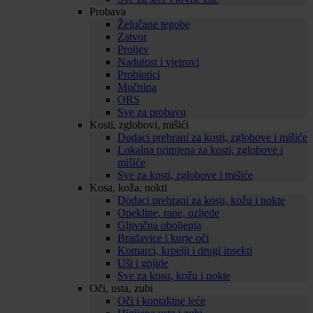
Probava
Želučane tegobe
Zatvor
Proljev
Nadutost i vjetrovi
Probiotici
Mučnina
ORS
Sve za probavu
Kosti, zglobovi, mišići
Dodaci prehrani za kosti, zglobove i mišiće
Lokalna primjena za kosti, zglobove i
mišiće
Sve za kosti, zglobove i mišiće
Kosa, koža, nokti
Dodaci prehrani za kosu, kožu i nokte
Opekline, rane, ozljede
Gljivična oboljenja
Bradavice i kurje oči
Komarci, krpelji i drugi insekti
Uši i gnjide
Sve za kosu, kožu i nokte
Oči, usta, zubi
Oči i kontaktne leće