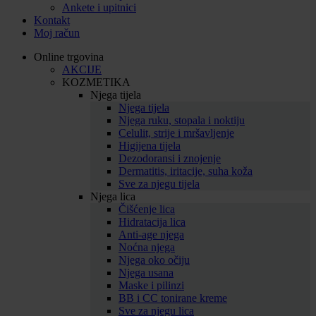
Ankete i upitnici
Kontakt
Moj račun
Online trgovina
AKCIJE
KOZMETIKA
Njega tijela
Njega tijela
Njega ruku, stopala i noktiju
Celulit, strije i mršavljenje
Higijena tijela
Dezodoransi i znojenje
Dermatitis, iritacije, suha koža
Sve za njegu tijela
Njega lica
Čišćenje lica
Hidratacija lica
Anti-age njega
Noćna njega
Njega oko očiju
Njega usana
Maske i pilinzi
BB i CC tonirane kreme
Sve za njegu lica