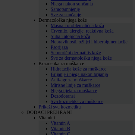
Njega nakon sunčanja
Samotamnjenje
Sve za sunčanje
Dermatološka njega kože
Masna i problematična koža
Crvenilo, alergije, reaktivna koža
Suha i atopična koža
Nepravilnosti, ožiljci i hiperpigmentacije
Psorijaza
Seboroični dermatitis kože
Sve za dermatološku njega kože
Kozmetika za muškarce
Hidratacija kože za muškarce
Brijanje i njega nakon brijanja
Anti-age za muškarce
Mirisne linije za muškarce
Njega tijela za muškarce
Dezodoransi
Sva kozmetika za muškarce
Prikaži svu kozmetiku
DODACI PREHRANI
Vitamini
Vitamin A
Vitamin B
Vitamin C