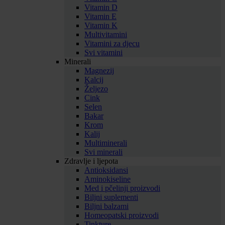
Vitamin D
Vitamin E
Vitamin K
Multivitamini
Vitamini za djecu
Svi vitamini
Minerali
Magnezij
Kalcij
Željezo
Cink
Selen
Bakar
Krom
Kalij
Multiminerali
Svi minerali
Zdravlje i ljepota
Antioksidansi
Aminokiseline
Med i pčelinji proizvodi
Biljni suplementi
Biljni balzami
Homeopatski proizvodi
Tinkture