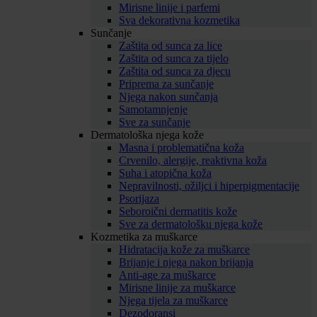
Mirisne linije i parfemi
Sva dekorativna kozmetika
Sunčanje
Zaštita od sunca za lice
Zaštita od sunca za tijelo
Zaštita od sunca za djecu
Priprema za sunčanje
Njega nakon sunčanja
Samotamnjenje
Sve za sunčanje
Dermatološka njega kože
Masna i problematična koža
Crvenilo, alergije, reaktivna koža
Suha i atopična koža
Nepravilnosti, ožiljci i hiperpigmentacije
Psorijaza
Seboroični dermatitis kože
Sve za dermatološku njega kože
Kozmetika za muškarce
Hidratacija kože za muškarce
Brijanje i njega nakon brijanja
Anti-age za muškarce
Mirisne linije za muškarce
Njega tijela za muškarce
Dezodoransi