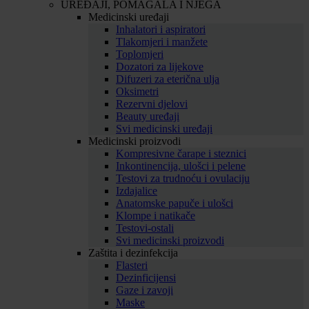
UREĐAJI, POMAGALA I NJEGA
Medicinski uređaji
Inhalatori i aspiratori
Tlakomjeri i manžete
Toplomjeri
Dozatori za lijekove
Difuzeri za eterična ulja
Oksimetri
Rezervni djelovi
Beauty uređaji
Svi medicinski uređaji
Medicinski proizvodi
Kompresivne čarape i steznici
Inkontinencija, ulošci i pelene
Testovi za trudnoću i ovulaciju
Izdajalice
Anatomske papuče i ulošci
Klompe i natikače
Testovi-ostali
Svi medicinski proizvodi
Zaštita i dezinfekcija
Flasteri
Dezinficijensi
Gaze i zavoji
Maske