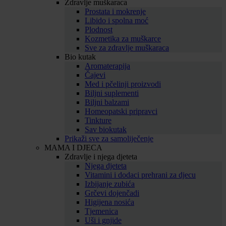
Zdravlje muškaraca
Prostata i mokrenje
Libido i spolna moć
Plodnost
Kozmetika za muškarce
Sve za zdravlje muškaraca
Bio kutak
Aromaterapija
Čajevi
Med i pčelinji proizvodi
Biljni suplementi
Biljni balzami
Homeopatski pripravci
Tinkture
Sav biokutak
Prikaži sve za samoliječenje
MAMA I DJECA
Zdravlje i njega djeteta
Njega djeteta
Vitamini i dodaci prehrani za djecu
Izbijanje zubića
Grčevi dojenčadi
Higijena nosića
Tjemenica
Uši i gnjide