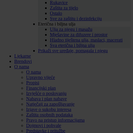
Rukavice
Zaštita za tijelo
Ostalo
Sve za zaštitu i dezinfekciju
Eterična i biljna ulja
Ulja za njegu i masažu
Mješavine za difuzere i prostor
Hladno tiještena ulja, maslaci, macerati
Sva eterična i biljna ulja
Prikaži sve uređaje, pomagala i njegu
Ljekarne
Brendovi
O nama
O nama
Upravno vijeće
Propisi
Financijski plan
Izvješće o poslovanju
Nabava i plan nabave
Natječaji za zapošljavanje
Izjave o sukobu interesa
Zaštita osobnih podataka
Pravo na pristup informacijama
Dojmovi i pohvale
Predstavke i pritužbe