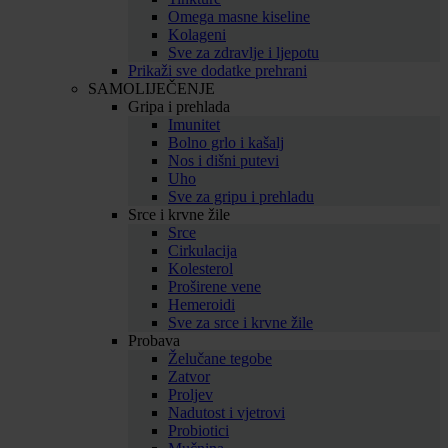
Omega masne kiseline
Kolageni
Sve za zdravlje i ljepotu
Prikaži sve dodatke prehrani
SAMOLIJEČENJE
Gripa i prehlada
Imunitet
Bolno grlo i kašalj
Nos i dišni putevi
Uho
Sve za gripu i prehladu
Srce i krvne žile
Srce
Cirkulacija
Kolesterol
Proširene vene
Hemeroidi
Sve za srce i krvne žile
Probava
Želučane tegobe
Zatvor
Proljev
Nadutost i vjetrovi
Probiotici