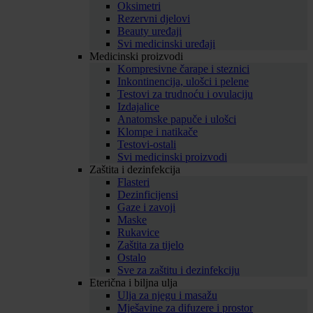
Oksimetri
Rezervni djelovi
Beauty uređaji
Svi medicinski uređaji
Medicinski proizvodi
Kompresivne čarape i steznici
Inkontinencija, ulošci i pelene
Testovi za trudnoću i ovulaciju
Izdajalice
Anatomske papuče i ulošci
Klompe i natikače
Testovi-ostali
Svi medicinski proizvodi
Zaštita i dezinfekcija
Flasteri
Dezinficijensi
Gaze i zavoji
Maske
Rukavice
Zaštita za tijelo
Ostalo
Sve za zaštitu i dezinfekciju
Eterična i biljna ulja
Ulja za njegu i masažu
Mješavine za difuzere i prostor