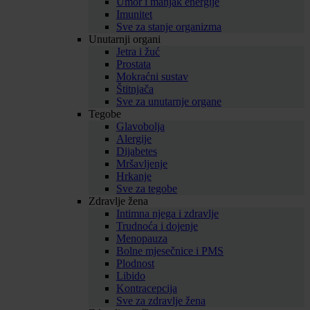
Umor i manjak energije
Imunitet
Sve za stanje organizma
Unutarnji organi
Jetra i žuć
Prostata
Mokraćni sustav
Štitnjača
Sve za unutarnje organe
Tegobe
Glavobolja
Alergije
Dijabetes
Mršavljenje
Hrkanje
Sve za tegobe
Zdravlje žena
Intimna njega i zdravlje
Trudnoća i dojenje
Menopauza
Bolne mjesečnice i PMS
Plodnost
Libido
Kontracepcija
Sve za zdravlje žena