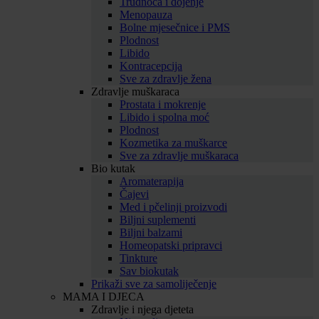
Trudnoća i dojenje
Menopauza
Bolne mjesečnice i PMS
Plodnost
Libido
Kontracepcija
Sve za zdravlje žena
Zdravlje muškaraca
Prostata i mokrenje
Libido i spolna moć
Plodnost
Kozmetika za muškarce
Sve za zdravlje muškaraca
Bio kutak
Aromaterapija
Čajevi
Med i pčelinji proizvodi
Biljni suplementi
Biljni balzami
Homeopatski pripravci
Tinkture
Sav biokutak
Prikaži sve za samoliječenje
MAMA I DJECA
Zdravlje i njega djeteta