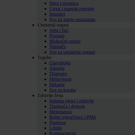
Stres i nesanica
Umor i manjak energije
Imunitet
Sve za stanje organizma
Unutarnji organi
Jetra i žuć
Prostata
Mokraćni sustav
Štitnjača
Sve za unutarnje organe
Tegobe
Glavobolja
Alergije
Dijabetes
Mršavljenje
Hrkanje
Sve za tegobe
Zdravlje žena
Intimna njega i zdravlje
Trudnoća i dojenje
Menopauza
Bolne mjesečnice i PMS
Plodnost
Libido
Kontracepcija