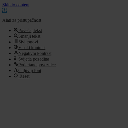
Skip to content
Open
toolbar
Alati za pristupačnost
Povećaj tekst
Smanji tekst
Sivi tonovi
Visoki kontrast
Negativni kontrast
Svijetla pozadina
Podcrtane poveznice
Čitljiviji font
Reset
Idi
na
sadržaj