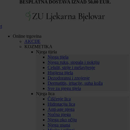
BESPLATNA DOSTAVA IZNAD 50,00 EUR.
rt
Online trgovina
AKCIJE
KOZMETIKA
Njega tijela
Njega tijela
Njega ruku, stopala i noktiju
Celulit, strije i mršavljenje
Higijena tijela
Dezodoransi i znojenje
Dermatitis, iritacije, suha koža
Sve za njegu tijela
Njega lica
Čišćenje lica
Hidratacija lica
Anti-age njega
Noćna njega
Njega oko očiju
Njega usana