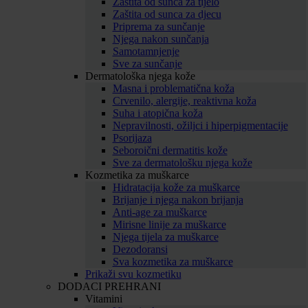
Zaštita od sunca za tijelo
Zaštita od sunca za djecu
Priprema za sunčanje
Njega nakon sunčanja
Samotamnjenje
Sve za sunčanje
Dermatološka njega kože
Masna i problematična koža
Crvenilo, alergije, reaktivna koža
Suha i atopična koža
Nepravilnosti, ožiljci i hiperpigmentacije
Psorijaza
Seboroični dermatitis kože
Sve za dermatološku njega kože
Kozmetika za muškarce
Hidratacija kože za muškarce
Brijanje i njega nakon brijanja
Anti-age za muškarce
Mirisne linije za muškarce
Njega tijela za muškarce
Dezodoransi
Sva kozmetika za muškarce
Prikaži svu kozmetiku
DODACI PREHRANI
Vitamini