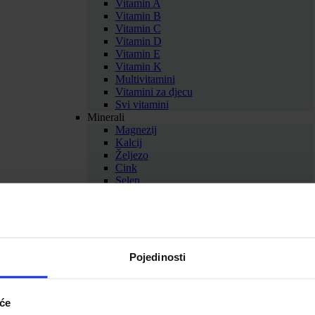
Vitamin A
Vitamin B
Vitamin C
Vitamin D
Vitamin E
Vitamin K
Multivitamini
Vitamini za djecu
Svi vitamini
Minerali
Magnezij
Kalcij
Željezo
Cink
Selen
Bakar
Krom
Kalij
Multiminerali
Svi minerali
Zdravlje i ljepota
Pojedinosti
Antioksidansi
Aminokiseline
Med i pčelinji proizvodi
iće
Biljni suplementi