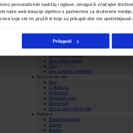
Biljni balzami
mo personalizirali sadržaj i oglase, omogućili značajke društveni
Homeopatski proizvodi
ebi naše web-lokacije dijelimo s partnerima za društvene medije, 
Tinkture
Omega masne kiseline
a koje ste im pružili ili koje su prikupili dok ste upotrebljavali
Kolageni
Sve za zdravlje i ljepotu
Prikaži sve dodatke prehrani
SAMOLIJEČENJE
Prilagodi
Gripa i prehlada
Imunitet
Bolno grlo i kašalj
Nos i dišni putevi
Uho
Sve za gripu i prehladu
Srce i krvne žile
Srce
Cirkulacija
Kolesterol
Proširene vene
Hemeroidi
Sve za srce i krvne žile
Probava
Želučane tegobe
Zatvor
Proljev