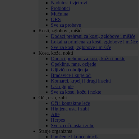
Nadutost i vjetrovi
Probiotici
Mučnina
ORS
Sve za probavu
Kosti, zglobovi, mišići
Dodaci prehrani za kosti, zglobove i mišiće
Lokalna primjena za kosti, zglobove i mišiće
Sve za kosti, zglobove i mišiće
Kosa, koža, nokti
Dodaci prehrani za kosu, kožu i nokte
Opekline, rane, ozljede
Gljivična oboljenja
Bradavice i kurje oči
Komarci, krpelji i drugi insekti
Uši i gnjide
Sve za kosu, kožu i nokte
Oči, usta, zubi
Oči i kontaktne leće
Higijena usta i zubi
Afte
Herpes
Sve za oči, usta i zube
Stanje organizma
Pamćenje i koncentracija