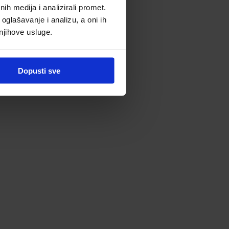
h medija i analizirali promet.
oglašavanje i analizu, a oni ih
 njihove usluge.
Dopusti sve