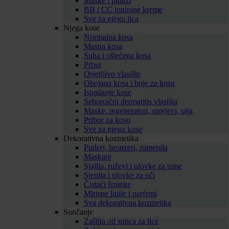
Maske i pilinzi
BB i CC tonirane kreme
Sve za njegu lica
Njega kose
Normalna kosa
Masna kosa
Suha i oštećena kosa
Prhut
Osjetljivo vlasište
Obojana kosa i boje za kosu
Ispadanje kose
Seboroični dermatitis vlasišta
Maske, regeneratori, sprejevi, ulja
Pribor za kosu
Sve za njegu kose
Dekorativna kozmetika
Puderi, bronzeri, rumenila
Maskare
Sjajila, ruževi i olovke za usne
Sjenila i olovke za oči
Čistaći šminke
Mirisne linije i parfemi
Sva dekorativna kozmetika
Sunčanje
Zaštita od sunca za lice