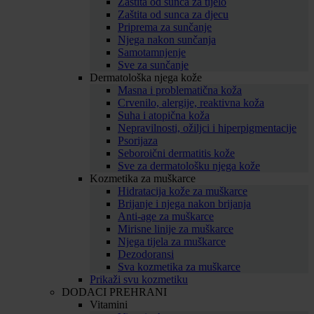
Zaštita od sunca za tijelo
Zaštita od sunca za djecu
Priprema za sunčanje
Njega nakon sunčanja
Samotamnjenje
Sve za sunčanje
Dermatološka njega kože
Masna i problematična koža
Crvenilo, alergije, reaktivna koža
Suha i atopična koža
Nepravilnosti, ožiljci i hiperpigmentacije
Psorijaza
Seboroični dermatitis kože
Sve za dermatološku njega kože
Kozmetika za muškarce
Hidratacija kože za muškarce
Brijanje i njega nakon brijanja
Anti-age za muškarce
Mirisne linije za muškarce
Njega tijela za muškarce
Dezodoransi
Sva kozmetika za muškarce
Prikaži svu kozmetiku
DODACI PREHRANI
Vitamini