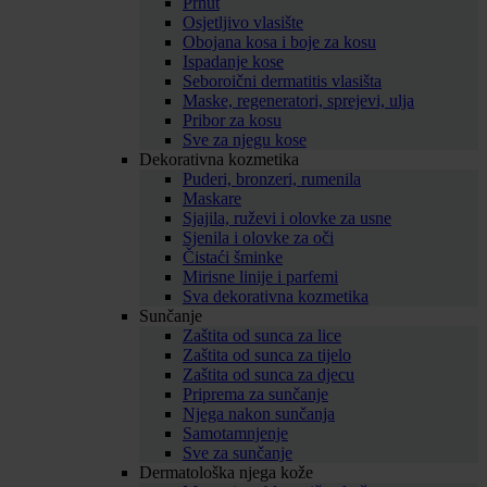
Prhut
Osjetljivo vlasište
Obojana kosa i boje za kosu
Ispadanje kose
Seboroični dermatitis vlasišta
Maske, regeneratori, sprejevi, ulja
Pribor za kosu
Sve za njegu kose
Dekorativna kozmetika
Puderi, bronzeri, rumenila
Maskare
Sjajila, ruževi i olovke za usne
Sjenila i olovke za oči
Čistaći šminke
Mirisne linije i parfemi
Sva dekorativna kozmetika
Sunčanje
Zaštita od sunca za lice
Zaštita od sunca za tijelo
Zaštita od sunca za djecu
Priprema za sunčanje
Njega nakon sunčanja
Samotamnjenje
Sve za sunčanje
Dermatološka njega kože