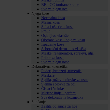
Maske i pilinzi
BB i CC tonirane kreme
Sve za njegu lica
Njega kose
Normalna kosa
Masna kosa
Suha i oštećena kosa
Prhut
Osjetljivo vlasište
Obojana kosa i boje za kosu
Ispadanje kose
Seboroični dermatitis vlasišta
Maske, regeneratori, sprejevi, ulja
Pribor za kosu
Sve za njegu kose
Dekorativna kozmetika
Puderi, bronzeri, rumenila
Maskare
Sjajila, ruževi i olovke za usne
Sjenila i olovke za oči
Čistaći šminke
Mirisne linije i parfemi
Sva dekorativna kozmetika
Sunčanje
Zaštita od sunca za lice