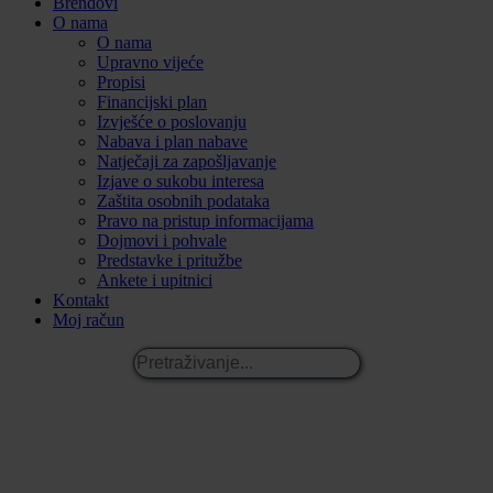
Brendovi
O nama
O nama
Upravno vijeće
Propisi
Financijski plan
Izvješće o poslovanju
Nabava i plan nabave
Natječaji za zapošljavanje
Izjave o sukobu interesa
Zaštita osobnih podataka
Pravo na pristup informacijama
Dojmovi i pohvale
Predstavke i pritužbe
Ankete i upitnici
Kontakt
Moj račun
Pretraživanje...