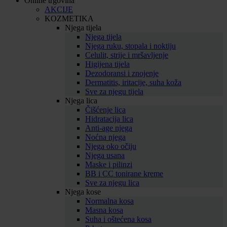
Online trgovina
AKCIJE
KOZMETIKA
Njega tijela
Njega tijela
Njega ruku, stopala i noktiju
Celulit, strije i mršavljenje
Higijena tijela
Dezodoransi i znojenje
Dermatitis, iritacije, suha koža
Sve za njegu tijela
Njega lica
Čišćenje lica
Hidratacija lica
Anti-age njega
Noćna njega
Njega oko očiju
Njega usana
Maske i pilinzi
BB i CC tonirane kreme
Sve za njegu lica
Njega kose
Normalna kosa
Masna kosa
Suha i oštećena kosa