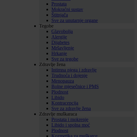
Prostata
Mokraćni sustav
Štitnjača
Sve za unutarnje organe
Tegobe
Glavobolja
Alergije
Dijabetes
Mršavljenje
Hrkanje
Sve za tegobe
Zdravlje žena
Intimna njega i zdravlje
Trudnoća i dojenje
Menopauza
Bolne mjesečnice i PMS
Plodnost
Libido
Kontracepcija
Sve za zdravlje žena
Zdravlje muškaraca
Prostata i mokrenje
Libido i spolna moć
Plodnost
Kozmetika za muškarce