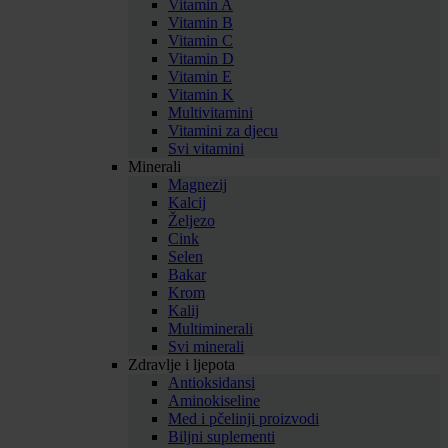
Vitamin A
Vitamin B
Vitamin C
Vitamin D
Vitamin E
Vitamin K
Multivitamini
Vitamini za djecu
Svi vitamini
Minerali
Magnezij
Kalcij
Željezo
Cink
Selen
Bakar
Krom
Kalij
Multiminerali
Svi minerali
Zdravlje i ljepota
Antioksidansi
Aminokiseline
Med i pčelinji proizvodi
Biljni suplementi