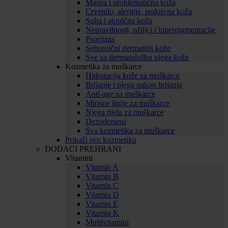
Masna i problematična koža
Crvenilo, alergije, reaktivna koža
Suha i atopična koža
Nepravilnosti, ožiljci i hiperpigmentacije
Psorijaza
Seboroični dermatitis kože
Sve za dermatološku njega kože
Kozmetika za muškarce
Hidratacija kože za muškarce
Brijanje i njega nakon brijanja
Anti-age za muškarce
Mirisne linije za muškarce
Njega tijela za muškarce
Dezodoransi
Sva kozmetika za muškarce
Prikaži svu kozmetiku
DODACI PREHRANI
Vitamini
Vitamin A
Vitamin B
Vitamin C
Vitamin D
Vitamin E
Vitamin K
Multivitamini