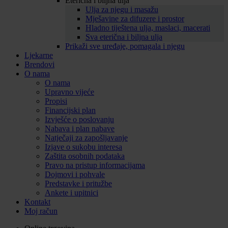
Eterična i biljna ulja
Ulja za njegu i masažu
Mješavine za difuzere i prostor
Hladno tiještena ulja, maslaci, macerati
Sva eterična i biljna ulja
Prikaži sve uređaje, pomagala i njegu
Ljekarne
Brendovi
O nama
O nama
Upravno vijeće
Propisi
Financijski plan
Izvješće o poslovanju
Nabava i plan nabave
Natječaji za zapošljavanje
Izjave o sukobu interesa
Zaštita osobnih podataka
Pravo na pristup informacijama
Dojmovi i pohvale
Predstavke i pritužbe
Ankete i upitnici
Kontakt
Moj račun