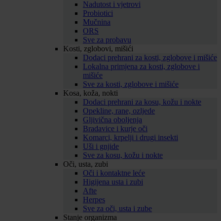
Nadutost i vjetrovi
Probiotici
Mučnina
ORS
Sve za probavu
Kosti, zglobovi, mišići
Dodaci prehrani za kosti, zglobove i mišiće
Lokalna primjena za kosti, zglobove i
mišiće
Sve za kosti, zglobove i mišiće
Kosa, koža, nokti
Dodaci prehrani za kosu, kožu i nokte
Opekline, rane, ozljede
Gljivična oboljenja
Bradavice i kurje oči
Komarci, krpelji i drugi insekti
Uši i gnjide
Sve za kosu, kožu i nokte
Oči, usta, zubi
Oči i kontaktne leće
Higijena usta i zubi
Afte
Herpes
Sve za oči, usta i zube
Stanje organizma