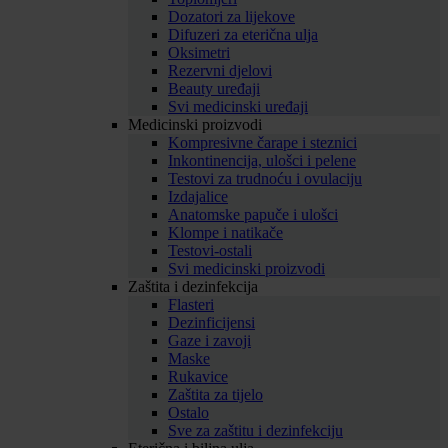
Dozatori za lijekove
Difuzeri za eterična ulja
Oksimetri
Rezervni djelovi
Beauty uređaji
Svi medicinski uređaji
Medicinski proizvodi
Kompresivne čarape i steznici
Inkontinencija, ulošci i pelene
Testovi za trudnoću i ovulaciju
Izdajalice
Anatomske papuče i ulošci
Klompe i natikače
Testovi-ostali
Svi medicinski proizvodi
Zaštita i dezinfekcija
Flasteri
Dezinficijensi
Gaze i zavoji
Maske
Rukavice
Zaštita za tijelo
Ostalo
Sve za zaštitu i dezinfekciju