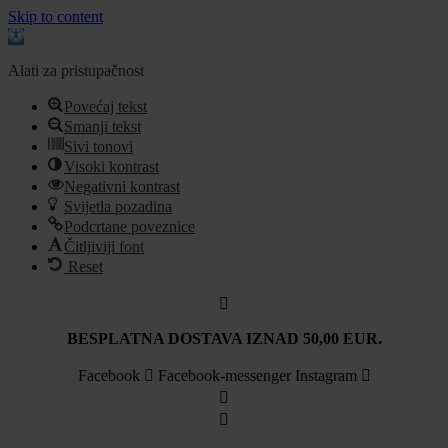
Skip to content
Open
toolbar
Alati za pristupačnost
Povećaj tekst
Smanji tekst
Sivi tonovi
Visoki kontrast
Negativni kontrast
Svijetla pozadina
Podcrtane poveznice
Čitljiviji font
Reset
Idi
na
sadržaj
BESPLATNA DOSTAVA IZNAD 50,00 EUR.
Facebook
Facebook-messenger
Instagram