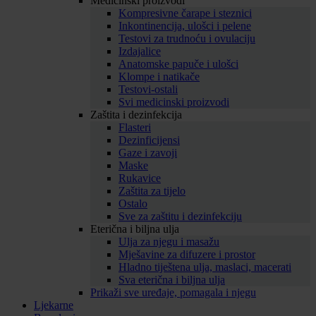
Medicinski proizvodi
Kompresivne čarape i steznici
Inkontinencija, ulošci i pelene
Testovi za trudnoću i ovulaciju
Izdajalice
Anatomske papuče i ulošci
Klompe i natikače
Testovi-ostali
Svi medicinski proizvodi
Zaštita i dezinfekcija
Flasteri
Dezinficijensi
Gaze i zavoji
Maske
Rukavice
Zaštita za tijelo
Ostalo
Sve za zaštitu i dezinfekciju
Eterična i biljna ulja
Ulja za njegu i masažu
Mješavine za difuzere i prostor
Hladno tiještena ulja, maslaci, macerati
Sva eterična i biljna ulja
Prikaži sve uređaje, pomagala i njegu
Ljekarne