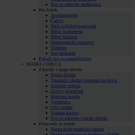
Sve za zdravlje muškaraca
Bio kutak
Aromaterapija
Čajevi
Med i pčelinji proizvodi
Biljni suplementi
Biljni balzami
Homeopatski pripravci
Tinkture
Sav biokutak
Prikaži sve za samoliječenje
MAMA I DJECA
Zdravlje i njega djeteta
Njega djeteta
Vitamini i dodaci prehrani za djecu
Izbijanje zubića
Grčevi dojenčadi
Higijena nosića
Tjemenica
Uši i gnjide
Vodene kozice
Sve za zdravlje i njegu djeteta
Proizvodi za mame
Njega kože trudnica i mama
Dodaci prehrani za trudnice i dojilje