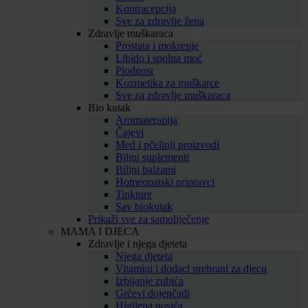
Kontracepcija
Sve za zdravlje žena
Zdravlje muškaraca
Prostata i mokrenje
Libido i spolna moć
Plodnost
Kozmetika za muškarce
Sve za zdravlje muškaraca
Bio kutak
Aromaterapija
Čajevi
Med i pčelinji proizvodi
Biljni suplementi
Biljni balzami
Homeopatski pripravci
Tinkture
Sav biokutak
Prikaži sve za samoliječenje
MAMA I DJECA
Zdravlje i njega djeteta
Njega djeteta
Vitamini i dodaci prehrani za djecu
Izbijanje zubića
Grčevi dojenčadi
Higijena nosića