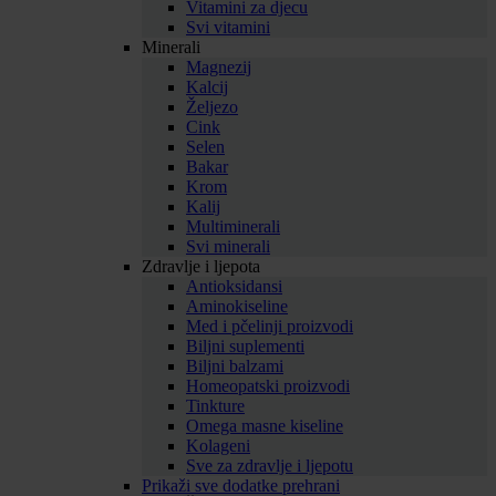
Vitamini za djecu
Svi vitamini
Minerali
Magnezij
Kalcij
Željezo
Cink
Selen
Bakar
Krom
Kalij
Multiminerali
Svi minerali
Zdravlje i ljepota
Antioksidansi
Aminokiseline
Med i pčelinji proizvodi
Biljni suplementi
Biljni balzami
Homeopatski proizvodi
Tinkture
Omega masne kiseline
Kolageni
Sve za zdravlje i ljepotu
Prikaži sve dodatke prehrani