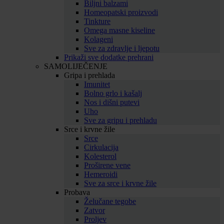
Biljni balzami
Homeopatski proizvodi
Tinkture
Omega masne kiseline
Kolageni
Sve za zdravlje i ljepotu
Prikaži sve dodatke prehrani
SAMOLIJEČENJE
Gripa i prehlada
Imunitet
Bolno grlo i kašalj
Nos i dišni putevi
Uho
Sve za gripu i prehladu
Srce i krvne žile
Srce
Cirkulacija
Kolesterol
Proširene vene
Hemeroidi
Sve za srce i krvne žile
Probava
Želučane tegobe
Zatvor
Proljev