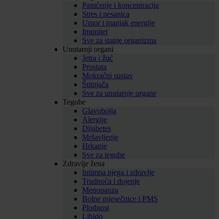
Pamćenje i koncentracija
Stres i nesanica
Umor i manjak energije
Imunitet
Sve za stanje organizma
Unutarnji organi
Jetra i žuć
Prostata
Mokraćni sustav
Štitnjača
Sve za unutarnje organe
Tegobe
Glavobolja
Alergije
Dijabetes
Mršavljenje
Hrkanje
Sve za tegobe
Zdravlje žena
Intimna njega i zdravlje
Trudnoća i dojenje
Menopauza
Bolne mjesečnice i PMS
Plodnost
Libido