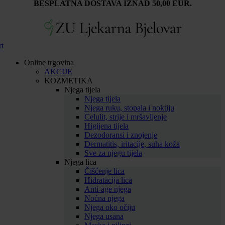
BESPLATNA DOSTAVA IZNAD 50,00 EUR.
rt
Online trgovina
AKCIJE
KOZMETIKA
Njega tijela
Njega tijela
Njega ruku, stopala i noktiju
Celulit, strije i mršavljenje
Higijena tijela
Dezodoransi i znojenje
Dermatitis, iritacije, suha koža
Sve za njegu tijela
Njega lica
Čišćenje lica
Hidratacija lica
Anti-age njega
Noćna njega
Njega oko očiju
Njega usana