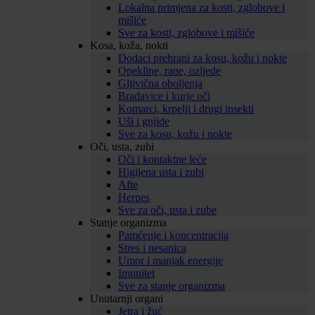
Lokalna primjena za kosti, zglobove i
mišiće
Sve za kosti, zglobove i mišiće
Kosa, koža, nokti
Dodaci prehrani za kosu, kožu i nokte
Opekline, rane, ozljede
Gljivična oboljenja
Bradavice i kurje oči
Komarci, krpelji i drugi insekti
Uši i gnjide
Sve za kosu, kožu i nokte
Oči, usta, zubi
Oči i kontaktne leće
Higijena usta i zubi
Afte
Herpes
Sve za oči, usta i zube
Stanje organizma
Pamćenje i koncentracija
Stres i nesanica
Umor i manjak energije
Imunitet
Sve za stanje organizma
Unutarnji organi
Jetra i žuć