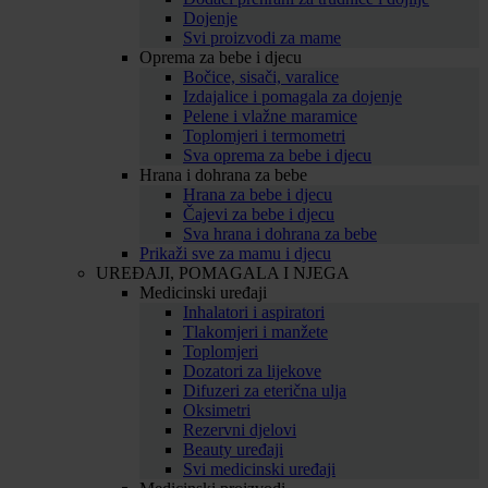
Dojenje
Svi proizvodi za mame
Oprema za bebe i djecu
Bočice, sisači, varalice
Izdajalice i pomagala za dojenje
Pelene i vlažne maramice
Toplomjeri i termometri
Sva oprema za bebe i djecu
Hrana i dohrana za bebe
Hrana za bebe i djecu
Čajevi za bebe i djecu
Sva hrana i dohrana za bebe
Prikaži sve za mamu i djecu
UREĐAJI, POMAGALA I NJEGA
Medicinski uređaji
Inhalatori i aspiratori
Tlakomjeri i manžete
Toplomjeri
Dozatori za lijekove
Difuzeri za eterična ulja
Oksimetri
Rezervni djelovi
Beauty uređaji
Svi medicinski uređaji