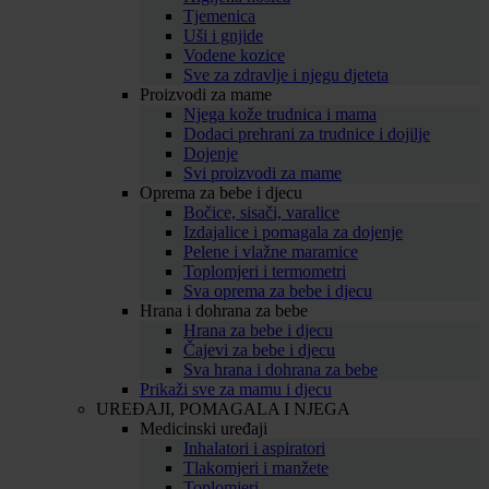
Tjemenica
Uši i gnjide
Vodene kozice
Sve za zdravlje i njegu djeteta
Proizvodi za mame
Njega kože trudnica i mama
Dodaci prehrani za trudnice i dojilje
Dojenje
Svi proizvodi za mame
Oprema za bebe i djecu
Bočice, sisači, varalice
Izdajalice i pomagala za dojenje
Pelene i vlažne maramice
Toplomjeri i termometri
Sva oprema za bebe i djecu
Hrana i dohrana za bebe
Hrana za bebe i djecu
Čajevi za bebe i djecu
Sva hrana i dohrana za bebe
Prikaži sve za mamu i djecu
UREĐAJI, POMAGALA I NJEGA
Medicinski uređaji
Inhalatori i aspiratori
Tlakomjeri i manžete
Toplomjeri