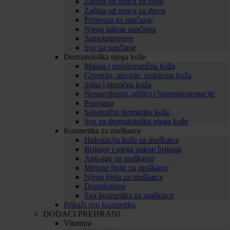
Zaštita od sunca za tijelo
Zaštita od sunca za djecu
Priprema za sunčanje
Njega nakon sunčanja
Samotamnjenje
Sve za sunčanje
Dermatološka njega kože
Masna i problematična koža
Crvenilo, alergije, reaktivna koža
Suha i atopična koža
Nepravilnosti, ožiljci i hiperpigmentacije
Psorijaza
Seboroični dermatitis kože
Sve za dermatološku njega kože
Kozmetika za muškarce
Hidratacija kože za muškarce
Brijanje i njega nakon brijanja
Anti-age za muškarce
Mirisne linije za muškarce
Njega tijela za muškarce
Dezodoransi
Sva kozmetika za muškarce
Prikaži svu kozmetiku
DODACI PREHRANI
Vitamini