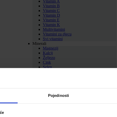
Vitamin A
Vitamin B
Vitamin C
Vitamin D
Vitamin E
Vitamin K
Multivitamini
Vitamini za djecu
Svi vitamini
Minerali
Magnezij
Kalcij
Željezo
Cink
Selen
Bakar
Krom
Kalij
Multiminerali
Svi minerali
Zdravlje i ljepota
Pojedinosti
Antioksidansi
Aminokiseline
Med i pčelinji proizvodi
iće
Biljni suplementi