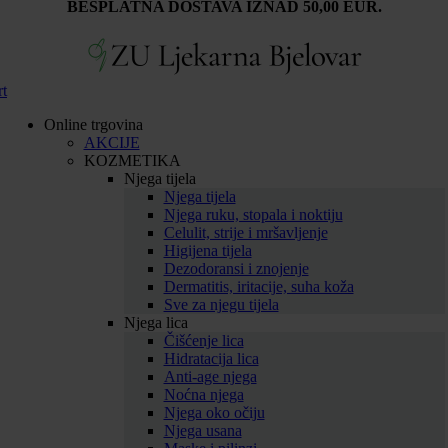
BESPLATNA DOSTAVA IZNAD 50,00 EUR.
rt
Online trgovina
AKCIJE
KOZMETIKA
Njega tijela
Njega tijela
Njega ruku, stopala i noktiju
Celulit, strije i mršavljenje
Higijena tijela
Dezodoransi i znojenje
Dermatitis, iritacije, suha koža
Sve za njegu tijela
Njega lica
Čišćenje lica
Hidratacija lica
Anti-age njega
Noćna njega
Njega oko očiju
Njega usana