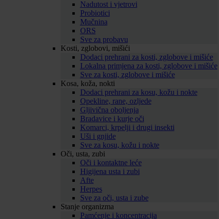
Nadutost i vjetrovi
Probiotici
Mučnina
ORS
Sve za probavu
Kosti, zglobovi, mišići
Dodaci prehrani za kosti, zglobove i mišiće
Lokalna primjena za kosti, zglobove i mišiće
Sve za kosti, zglobove i mišiće
Kosa, koža, nokti
Dodaci prehrani za kosu, kožu i nokte
Opekline, rane, ozljede
Gljivična oboljenja
Bradavice i kurje oči
Komarci, krpelji i drugi insekti
Uši i gnjide
Sve za kosu, kožu i nokte
Oči, usta, zubi
Oči i kontaktne leće
Higijena usta i zubi
Afte
Herpes
Sve za oči, usta i zube
Stanje organizma
Pamćenje i koncentracija