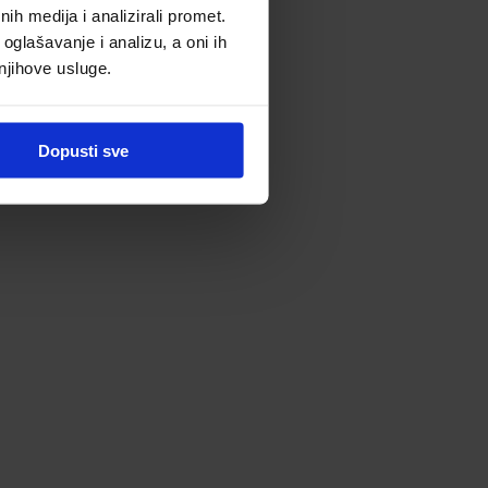
h medija i analizirali promet.
oglašavanje i analizu, a oni ih
 njihove usluge.
Dopusti sve