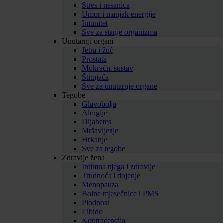
Stres i nesanica
Umor i manjak energije
Imunitet
Sve za stanje organizma
Unutarnji organi
Jetra i žuć
Prostata
Mokraćni sustav
Štitnjača
Sve za unutarnje organe
Tegobe
Glavobolja
Alergije
Dijabetes
Mršavljenje
Hrkanje
Sve za tegobe
Zdravlje žena
Intimna njega i zdravlje
Trudnoća i dojenje
Menopauza
Bolne mjesečnice i PMS
Plodnost
Libido
Kontracepcija