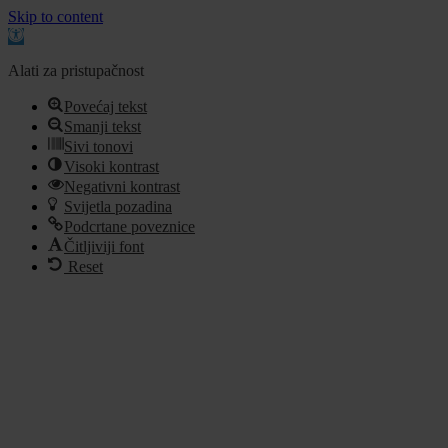
Skip to content
Open
toolbar
Alati za pristupačnost
Povećaj tekst
Smanji tekst
Sivi tonovi
Visoki kontrast
Negativni kontrast
Svijetla pozadina
Podcrtane poveznice
Čitljiviji font
Reset
Idi
na
sadržaj