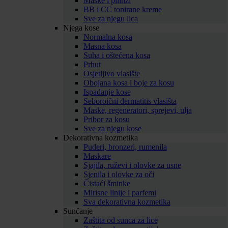
Maske i pilinzi
BB i CC tonirane kreme
Sve za njegu lica
Njega kose
Normalna kosa
Masna kosa
Suha i oštećena kosa
Prhut
Osjetljivo vlasište
Obojana kosa i boje za kosu
Ispadanje kose
Seboroični dermatitis vlasišta
Maske, regeneratori, sprejevi, ulja
Pribor za kosu
Sve za njegu kose
Dekorativna kozmetika
Puderi, bronzeri, rumenila
Maskare
Sjajila, ruževi i olovke za usne
Sjenila i olovke za oči
Čistaći šminke
Mirisne linije i parfemi
Sva dekorativna kozmetika
Sunčanje
Zaštita od sunca za lice