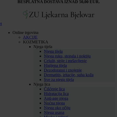
BESPLATNA DOSTAVA IZNAD 50,00 EUR.
rt
Online trgovina
AKCIJE
KOZMETIKA
Njega tijela
Njega tijela
Njega ruku, stopala i noktiju
Celulit, strije i mršavljenje
Higijena tijela
Dezodoransi i znojenje
Dermatitis, iritacije, suha koža
Sve za njegu tijela
Njega lica
Čišćenje lica
Hidratacija lica
Anti-age njega
Noćna njega
Njega oko očiju
Njega usana