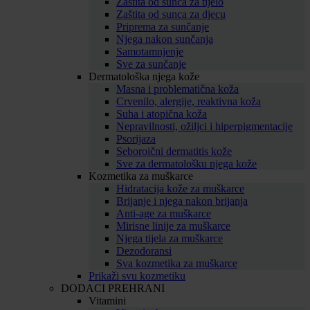
Zaštita od sunca za tijelo
Zaštita od sunca za djecu
Priprema za sunčanje
Njega nakon sunčanja
Samotamnjenje
Sve za sunčanje
Dermatološka njega kože
Masna i problematična koža
Crvenilo, alergije, reaktivna koža
Suha i atopična koža
Nepravilnosti, ožiljci i hiperpigmentacije
Psorijaza
Seboroični dermatitis kože
Sve za dermatološku njega kože
Kozmetika za muškarce
Hidratacija kože za muškarce
Brijanje i njega nakon brijanja
Anti-age za muškarce
Mirisne linije za muškarce
Njega tijela za muškarce
Dezodoransi
Sva kozmetika za muškarce
Prikaži svu kozmetiku
DODACI PREHRANI
Vitamini