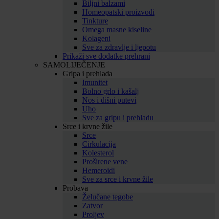
Biljni balzami
Homeopatski proizvodi
Tinkture
Omega masne kiseline
Kolageni
Sve za zdravlje i ljepotu
Prikaži sve dodatke prehrani
SAMOLIJEČENJE
Gripa i prehlada
Imunitet
Bolno grlo i kašalj
Nos i dišni putevi
Uho
Sve za gripu i prehladu
Srce i krvne žile
Srce
Cirkulacija
Kolesterol
Proširene vene
Hemeroidi
Sve za srce i krvne žile
Probava
Želučane tegobe
Zatvor
Proljev