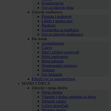
Kontracepcija
Sve za zdravlje žena
Zdravlje muškaraca
Prostata i mokrenje
Libido i spolna moć
Plodnost
Kozmetika za muškarce
Sve za zdravlje muškaraca
Bio kutak
Aromaterapija
Čajevi
Med i pčelinji proizvodi
Biljni suplementi
Biljni balzami
Homeopatski pripravci
Tinkture
Sav biokutak
Prikaži sve za samoliječenje
MAMA I DJECA
Zdravlje i njega djeteta
Njega djeteta
Vitamini i dodaci prehrani za djecu
Izbijanje zubića
Grčevi dojenčadi
Higijena nosića