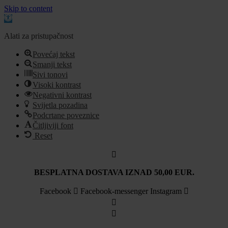
Skip to content
Open
toolbar
Alati za pristupačnost
Povećaj tekst
Smanji tekst
Sivi tonovi
Visoki kontrast
Negativni kontrast
Svijetla pozadina
Podcrtane poveznice
Čitljiviji font
Reset
Idi
na
sadržaj
BESPLATNA DOSTAVA IZNAD 50,00 EUR.
Facebook
Facebook-messenger
Instagram