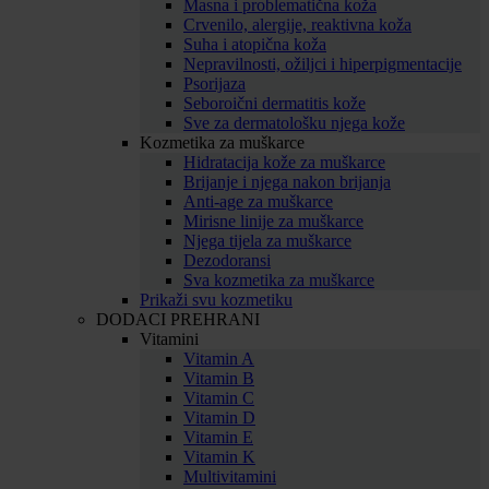
Masna i problematična koža
Crvenilo, alergije, reaktivna koža
Suha i atopična koža
Nepravilnosti, ožiljci i hiperpigmentacije
Psorijaza
Seboroični dermatitis kože
Sve za dermatološku njega kože
Kozmetika za muškarce
Hidratacija kože za muškarce
Brijanje i njega nakon brijanja
Anti-age za muškarce
Mirisne linije za muškarce
Njega tijela za muškarce
Dezodoransi
Sva kozmetika za muškarce
Prikaži svu kozmetiku
DODACI PREHRANI
Vitamini
Vitamin A
Vitamin B
Vitamin C
Vitamin D
Vitamin E
Vitamin K
Multivitamini