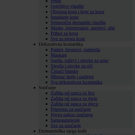
Prhut
Osjetljivo vlasište
Obojana kosa i boje za kosu
Ispadanje kose
Seboroični dermatitis vlasišta
Maske, regeneratori, sprejevi, ulja
Pribor za kosu
Sve za njegu kose
Dekorativna kozmetika
Puderi, bronzeri, rumenila
Maskare
Sjajila, ruževi i olovke za usne
Sjenila i olovke za oči
Čistaći šminke
Mirisne linije i parfemi
Sva dekorativna kozmetika
Sunčanje
Zaštita od sunca za lice
Zaštita od sunca za tijelo
Zaštita od sunca za djecu
Priprema za sunčanje
Njega nakon sunčanja
Samotamnjenje
Sve za sunčanje
Dermatološka njega kože