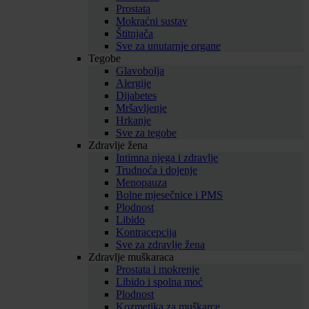
Prostata
Mokraćni sustav
Štitnjača
Sve za unutarnje organe
Tegobe
Glavobolja
Alergije
Dijabetes
Mršavljenje
Hrkanje
Sve za tegobe
Zdravlje žena
Intimna njega i zdravlje
Trudnoća i dojenje
Menopauza
Bolne mjesečnice i PMS
Plodnost
Libido
Kontracepcija
Sve za zdravlje žena
Zdravlje muškaraca
Prostata i mokrenje
Libido i spolna moć
Plodnost
Kozmetika za muškarce