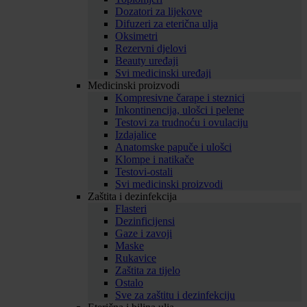
Dozatori za lijekove
Difuzeri za eterična ulja
Oksimetri
Rezervni djelovi
Beauty uređaji
Svi medicinski uređaji
Medicinski proizvodi
Kompresivne čarape i steznici
Inkontinencija, ulošci i pelene
Testovi za trudnoću i ovulaciju
Izdajalice
Anatomske papuče i ulošci
Klompe i natikače
Testovi-ostali
Svi medicinski proizvodi
Zaštita i dezinfekcija
Flasteri
Dezinficijensi
Gaze i zavoji
Maske
Rukavice
Zaštita za tijelo
Ostalo
Sve za zaštitu i dezinfekciju