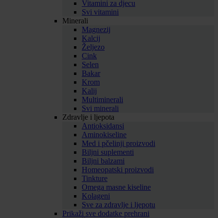
Vitamini za djecu
Svi vitamini
Minerali
Magnezij
Kalcij
Željezo
Cink
Selen
Bakar
Krom
Kalij
Multiminerali
Svi minerali
Zdravlje i ljepota
Antioksidansi
Aminokiseline
Med i pčelinji proizvodi
Biljni suplementi
Biljni balzami
Homeopatski proizvodi
Tinkture
Omega masne kiseline
Kolageni
Sve za zdravlje i ljepotu
Prikaži sve dodatke prehrani