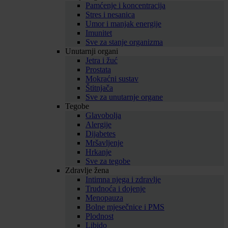
Pamćenje i koncentracija
Stres i nesanica
Umor i manjak energije
Imunitet
Sve za stanje organizma
Unutarnji organi
Jetra i žuć
Prostata
Mokraćni sustav
Štitnjača
Sve za unutarnje organe
Tegobe
Glavobolja
Alergije
Dijabetes
Mršavljenje
Hrkanje
Sve za tegobe
Zdravlje žena
Intimna njega i zdravlje
Trudnoća i dojenje
Menopauza
Bolne mjesečnice i PMS
Plodnost
Libido