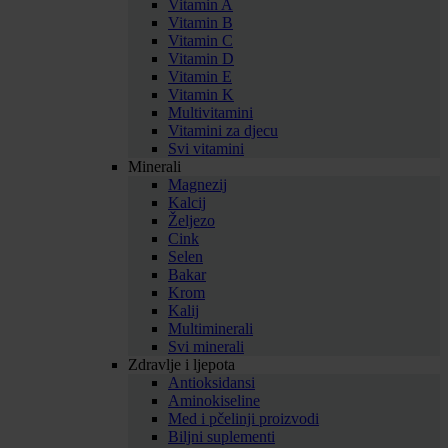
Vitamin A
Vitamin B
Vitamin C
Vitamin D
Vitamin E
Vitamin K
Multivitamini
Vitamini za djecu
Svi vitamini
Minerali
Magnezij
Kalcij
Željezo
Cink
Selen
Bakar
Krom
Kalij
Multiminerali
Svi minerali
Zdravlje i ljepota
Antioksidansi
Aminokiseline
Med i pčelinji proizvodi
Biljni suplementi