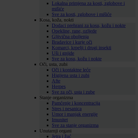
Lokalna primjena za kosti, zglobove i
mišiće
Sve za kosti, zglobove i mišiće
Kosa, koža, nokti
Dodaci prehrani za kosu, kožu i nokte
Opekline, rane, ozljede
Gljivična oboljenja
Bradavice i kurje oči
Komarci, krpelji i drugi insekti
Uši i gnjide
Sve za kosu, kožu i nokte
Oči, usta, zubi
Oči i kontaktne leće
Higijena usta i zubi
Afte
Herpes
Sve za oči, usta i zube
Stanje organizma
Pamćenje i koncentracija
Stres i nesanica
Umor i manjak energije
Imunitet
Sve za stanje organizma
Unutarnji organi
Jetra i žuć