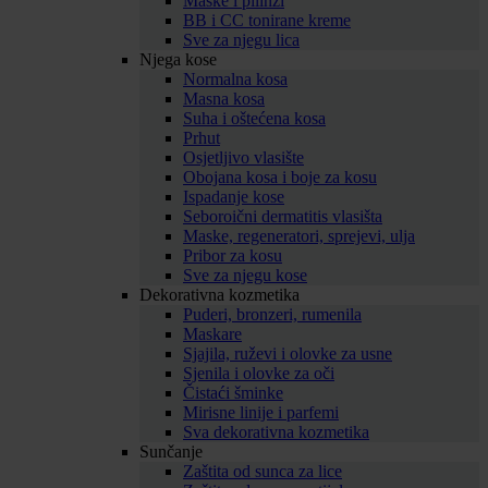
Maske i pilinzi
BB i CC tonirane kreme
Sve za njegu lica
Njega kose
Normalna kosa
Masna kosa
Suha i oštećena kosa
Prhut
Osjetljivo vlasište
Obojana kosa i boje za kosu
Ispadanje kose
Seboroični dermatitis vlasišta
Maske, regeneratori, sprejevi, ulja
Pribor za kosu
Sve za njegu kose
Dekorativna kozmetika
Puderi, bronzeri, rumenila
Maskare
Sjajila, ruževi i olovke za usne
Sjenila i olovke za oči
Čistaći šminke
Mirisne linije i parfemi
Sva dekorativna kozmetika
Sunčanje
Zaštita od sunca za lice