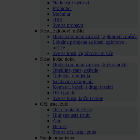
Nadutost i vjetrovi
Probiotici
Mučnina
ORS
Sve za probavu
Kosti, zglobovi, mišići
Dodaci prehrani za kosti, zglobove i mišiće
Lokalna primjena za kosti, zglobove i
mišiće
Sve za kosti, zglobove i mišiće
Kosa, koža, nokti
Dodaci prehrani za kosu, kožu i nokte
Opekline, rane, ozljede
Gljivična oboljenja
Bradavice i kurje oči
Komarci, krpelji i drugi insekti
Uši i gnjide
Sve za kosu, kožu i nokte
Oči, usta, zubi
Oči i kontaktne leće
Higijena usta i zubi
Afte
Herpes
Sve za oči, usta i zube
Stanje organizma