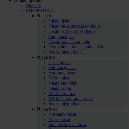
Online trgovina
AKCIJE
KOZMETIKA
Njega tijela
Njega tijela
Njega ruku, stopala i noktiju
Celulit, strije i mršavljenje
Higijena tijela
Dezodoransi i znojenje
Dermatitis, iritacije, suha koža
Sve za njegu tijela
Njega lica
Čišćenje lica
Hidratacija lica
Anti-age njega
Noćna njega
Njega oko očiju
Njega usana
Maske i pilinzi
BB i CC tonirane kreme
Sve za njegu lica
Njega kose
Normalna kosa
Masna kosa
Suha i oštećena kosa