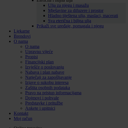
Eterična i biljna ulja
Ulja za njegu i masažu
Mješavine za difuzere i prostor
Hladno tiještena ulja, maslaci, macerati
Sva eterična i biljna ulja
Prikaži sve uređaje, pomagala i njegu
Ljekarne
Brendovi
O nama
O nama
Upravno vijeće
Propisi
Financijski plan
Izvješće o poslovanju
Nabava i plan nabave
Natječaji za zapošljavanje
Izjave o sukobu interesa
Zaštita osobnih podataka
Pravo na pristup informacijama
Dojmovi i pohvale
Predstavke i pritužbe
Ankete i upitnici
Kontakt
Moj račun