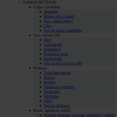
SAMOLIJEČENJE
Gripa i prehlada
Imunitet
Bolno grlo i kašalj
Nos i dišni putevi
Uho
Sve za gripu i prehladu
Srce i krvne žile
Srce
Cirkulacija
Kolesterol
Proširene vene
Hemeroidi
Sve za srce i krvne žile
Probava
Želučane tegobe
Zatvor
Proljev
Nadutost i vjetrovi
Probiotici
Mučnina
ORS
Sve za probavu
Kosti, zglobovi, mišići
Dodaci prehrani za kosti, zglobove i mišiće