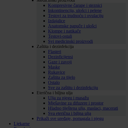
Medicinski proizvodi
Kompresivne čarape i steznici
Inkontinencija, ulošci i pelene
Testovi za trudnoću i ovulaciju
Izdajalice
Anatomske papuče i ulošci
Klompe i natikače
Testovi-ostali
Svi medicinski proizvodi
Zaštita i dezinfekcija
Flasteri
Dezinficijensi
Gaze i zavoji
Maske
Rukavice
Zaštita za tijelo
Ostalo
Sve za zaštitu i dezinfekciju
Eterična i biljna ulja
Ulja za njegu i masažu
Mješavine za difuzere i prostor
Hladno tiještena ulja, maslaci, macerati
Sva eterična i biljna ulja
Prikaži sve uređaje, pomagala i njegu
Ljekarne