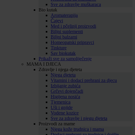
Sve za zdravlje muškaraca
Bio kutak
Aromaterapija
Čajevi
Med i pčelinji proizvodi
Biljni suplementi
Biljni balzami
Homeopatski pripravci
Tinkture
Sav biokutak
Prikaži sve za samoliječenje
MAMA I DJECA
Zdravlje i njega djeteta
Njega djeteta
Vitamini i dodaci prehrani za djecu
Izbijanje zubića
Grčevi dojenčadi
Higijena nosića
Tjemenica
Uši i gnjide
Vodene kozice
Sve za zdravlje i njegu djeteta
Proizvodi za mame
Njega kože trudnica i mama
Dodaci prehrani za trudnice i dojilje