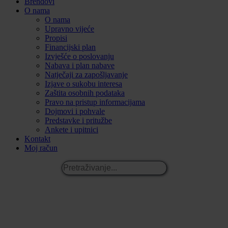
Brendovi
O nama
O nama
Upravno vijeće
Propisi
Financijski plan
Izvješće o poslovanju
Nabava i plan nabave
Natječaji za zapošljavanje
Izjave o sukobu interesa
Zaštita osobnih podataka
Pravo na pristup informacijama
Dojmovi i pohvale
Predstavke i pritužbe
Ankete i upitnici
Kontakt
Moj račun
Pretraživanje...