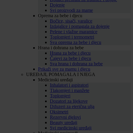
Dojenje
Svi proizvodi za mame
Oprema za bebe i djecu
Bočice, sisači, varalice
Izdajalice i pomagala za dojenje
Pelene i vlažne maramice
Toplomjeri i termometri
Sva oprema za bebe i djecu
Hrana i dohrana za bebe
Hrana za bebe i djecu
Čajevi za bebe i djecu
Sva hrana i dohrana za bebe
Prikaži sve za mamu i djecu
UREĐAJI, POMAGALA I NJEGA
Medicinski uređaji
Inhalatori i aspiratori
Tlakomjeri i manžete
Toplomjeri
Dozatori za lijekove
Difuzeri za eterična ulja
Oksimetri
Rezervni djelovi
Beauty uređaji
Svi medicinski uređaji