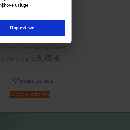
 njihove usluge.
PIVITA GEL ZA UMIVANJE
ASNE I MJEŠOVITE KOŽE
Dopusti sve
LICA
niža cijena u zadnjih 30 dana:
16,89
€
8,45
€
Snižena cijena:
Dodaj u listu želja
Dodaj u košaricu