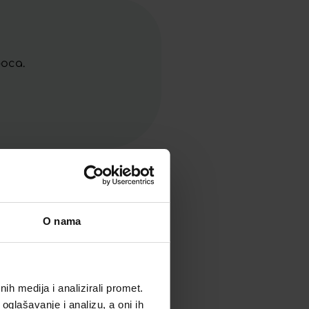
boca.
O nama
h medija i analizirali promet.
oglašavanje i analizu, a oni ih
Akcija!