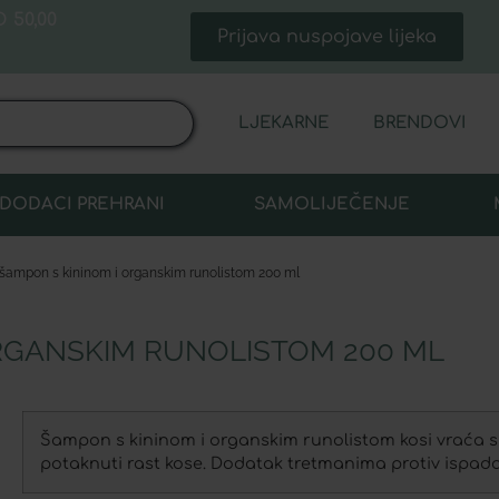
 50,00
Prijava nuspojave lijeka
LJEKARNE
BRENDOVI
DODACI PREHRANI
SAMOLIJEČENJE
šampon s kininom i organskim runolistom 200 ml
RGANSKIM RUNOLISTOM 200 ML
Šampon s kininom i organskim runolistom kosi vraća s
potaknuti rast kose. Dodatak tretmanima protiv ispada