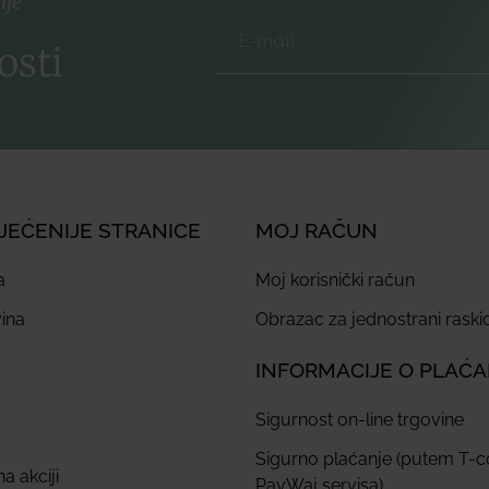
ije
osti
JEĆENIJE STRANICE
MOJ RAČUN
a
Moj korisnički račun
ina
Obrazac za jednostrani rask
INFORMACIJE O PLAĆ
Sigurnost on-line trgovine
Sigurno plaćanje (putem T-
a akciji
PayWaj servisa)