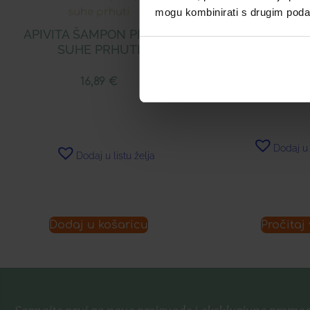
mogu kombinirati s drugim podacim
APIVITA ŠAMPON PROTIV
LERBOLARIO BER
SUHE PRHUTI
15,47
16,89
€
Dodaj u 
Dodaj u listu želja
Dodaj u košaricu
Pročitaj 