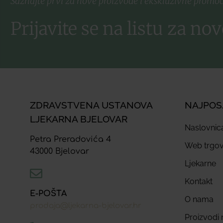
Saznajte prvi za nove proizvode i ekskluzivne promoc
Prijavite se na listu za nov
ZDRAVSTVENA USTANOVA
NAJPOS
LJEKARNA BJELOVAR
Naslovnic
Petra Preradovića 4
Web trgov
43000 Bjelovar
Ljekarne
Kontakt
E-POŠTA
O nama
prodaja@ljekarna-bjelovar.hr
Proizvodi n