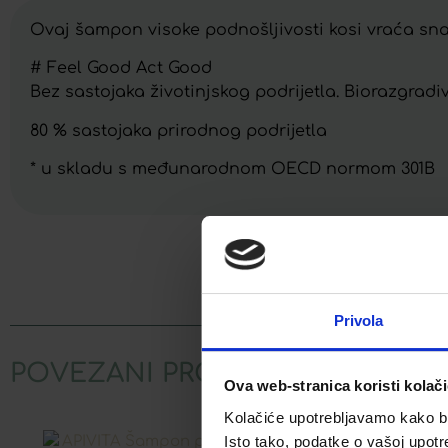
Ovaj šampon visoke podnošljivosti kosi vraća snag
# Feel Good Act Good
Bez sastojaka životinjskog podrijetla. Biorazgradiv
80 % sastojaka prirodnog podrijetla
* u skladu s međunarodnom OECD normom 301B
Facebook
Privola
POVEZANI PROIZVODI
Ova web-stranica koristi kolač
Kolačiće upotrebljavamo kako bis
Isto tako, podatke o vašoj upotr