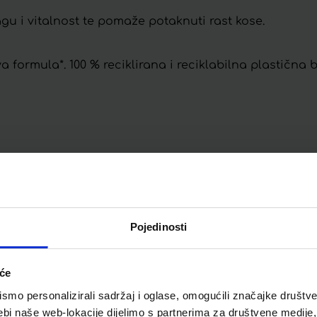
u i vitalnost te pomaže potaknuti rast kose.
a formula*. 100 % reciklirana i reciklabilna plastična 
Telegram
Twitter
WhatsApp
Email
Pojedinosti
iće
mo personalizirali sadržaj i oglase, omogućili značajke društveni
ebi naše web-lokacije dijelimo s partnerima za društvene medije, 