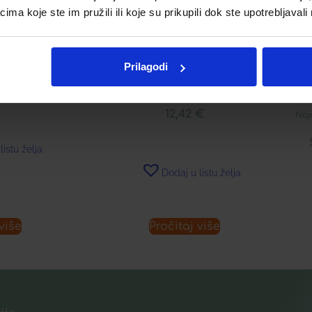
a koje ste im pružili ili koje su prikupili dok ste upotrebljavali
RIES KUPELJ
APIVITA NJEŽNI ČISTAČ ZA
A
UKLANJANJE ŠMINKE ZA
M
€
Prilagodi
PODRUČJE OKO OČIJU
12,42
€
Naj
listu želja
Dodaj u listu želja
više
Pročitaj više