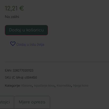
12,21
€
Na zalihi
Dodaj u košaricu
Dodaj u listu želja
EAN:
3282770201123
SKU (C šifra):
c004450
,
,
,
Kategorije:
Klorane
Ispadanje kose
Kozmetika
Njega kose
tojci
Mjere opreza