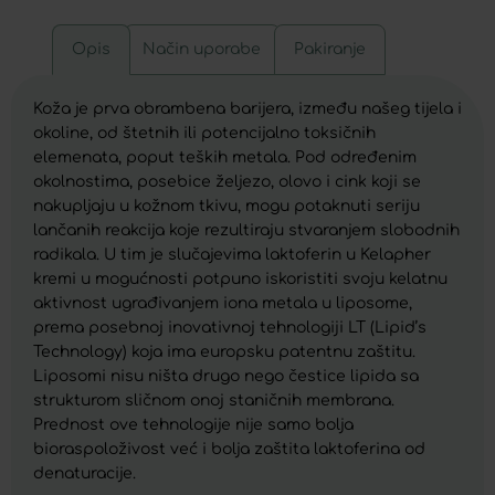
Opis
Način uporabe
Pakiranje
Koža je prva obrambena barijera, između našeg tijela i
okoline, od štetnih ili potencijalno toksičnih
elemenata, poput teških metala. Pod određenim
okolnostima, posebice željezo, olovo i cink koji se
nakupljaju u kožnom tkivu, mogu potaknuti seriju
lančanih reakcija koje rezultiraju stvaranjem slobodnih
radikala. U tim je slučajevima laktoferin u Kelapher
kremi u mogućnosti potpuno iskoristiti svoju kelatnu
aktivnost ugrađivanjem iona metala u liposome,
prema posebnoj inovativnoj tehnologiji LT (Lipid’s
Technology) koja ima europsku patentnu zaštitu.
Liposomi nisu ništa drugo nego čestice lipida sa
strukturom sličnom onoj staničnih membrana.
Prednost ove tehnologije nije samo bolja
bioraspoloživost već i bolja zaštita laktoferina od
denaturacije.