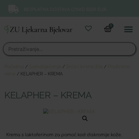
BESPLATNA DOSTAVA IZNAD 50,00 EUR.
0
Online 
Moj ra
Početna
/
Samoliječenje
/
Srce i krvne žile
/
Proširene
vene
/ KELAPHER – KREMA
KELAPHER – KREMA
Krema s laktoferinom za pomoć kod diskromije kože.