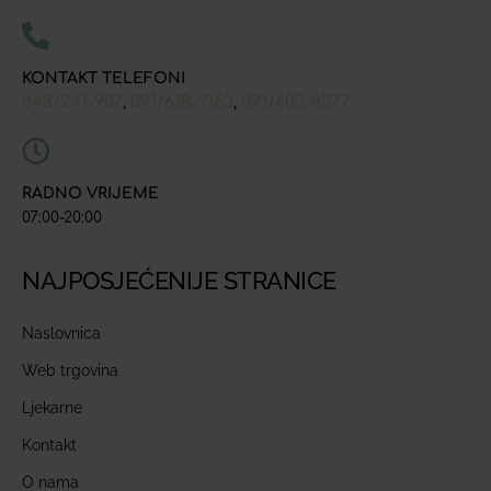
KONTAKT TELEFONI
043/241-907
091/618-9163
091/603-8577
,
,
RADNO VRIJEME
07:00-20:00
NAJPOSJEĆENIJE STRANICE
Naslovnica
Web trgovina
Ljekarne
Kontakt
O nama