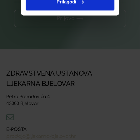
Prilagodi
Prijava ⟶
ZDRAVSTVENA USTANOVA
LJEKARNA BJELOVAR
Petra Preradovića 4
43000 Bjelovar
E-POŠTA
prodaja@ljekarna-bjelovar.hr