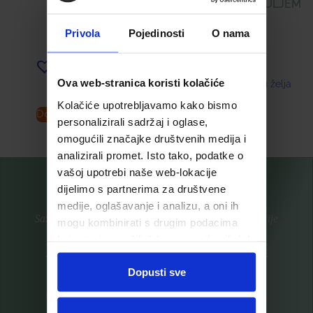
KREMA ZA LICE S ULJEM
ARGANA
16,55
€
Privola
Pojedinosti
O nama
33,73
€
Dodaj u listu želja
Ova web-stranica koristi kolačiće
Dodaj u listu želja
Kolačiće upotrebljavamo kako bismo
Dodaj u košaricu
Pročitaj više
personalizirali sadržaj i oglase,
omogućili značajke društvenih medija i
analizirali promet. Isto tako, podatke o
vašoj upotrebi naše web-lokacije
dijelimo s partnerima za društvene
medije, oglašavanje i analizu, a oni ih
Saznajte prvi za nove proizvode i ekskluzivne promocije
mogu kombinirati s drugim podacima
koje ste im pružili ili koje su prikupili dok
Prijavite se na listu za novosti
ste upotrebljavali njihove usluge.
Dopusti sve