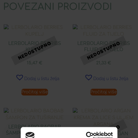
POVEZANI PROIZVODI
LERBOLARIO BERRIES
LERBOLARIO BERRIES
KUPELJ
FLUID ZA TIJELO
15,47
€
21,33
€
Dodaj u listu želja
Dodaj u listu želja
Pročitaj više
Pročitaj više
LERBOLARIO BAOBAB
ŠAMPON ZA TUŠIRANJE
LERBOLARIO ARGAN