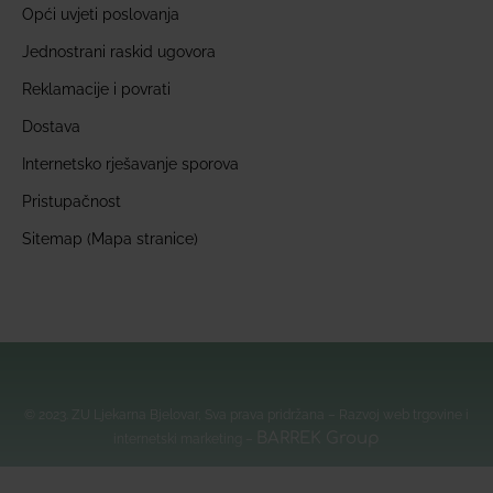
Opći uvjeti poslovanja
Jednostrani raskid ugovora
Reklamacije i povrati
Dostava
Internetsko rješavanje sporova
Pristupačnost
Sitemap (Mapa stranice)
© 2023. ZU Ljekarna Bjelovar, Sva prava pridržana – Razvoj web trgovine i
BARREK Group
internetski marketing –