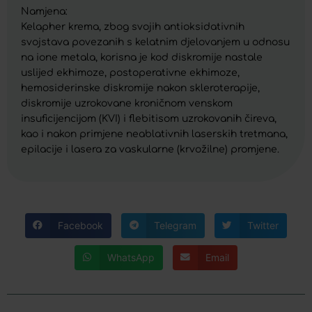
Namjena:
Kelapher krema, zbog svojih antioksidativnih
svojstava povezanih s kelatnim djelovanjem u odnosu
na ione metala, korisna je kod diskromije nastale
uslijed ekhimoze, postoperativne ekhimoze,
hemosiderinske diskromije nakon skleroterapije,
diskromije uzrokovane kroničnom venskom
insuficijencijom (KVI) i flebitisom uzrokovanih čireva,
kao i nakon primjene neablativnih laserskih tretmana,
epilacije i lasera za vaskularne (krvožilne) promjene.
Facebook
Telegram
Twitter
WhatsApp
Email