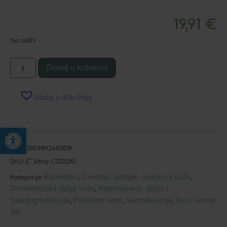
19,91
€
Na zalihi
Dodaj u košaricu
Dodaj u listu želja
Open toolbar
EAN:
3859893643019
SKU (C šifra):
C023261
Kozmetika
Crvenilo, alergije, reaktivna koža
,
,
Kategorije:
Dermatološka njega kože
Nepravilnosti, ožiljci i
,
hiperpigmentacije
Proširene vene
Samoliječenje
Srce i krvne
,
,
,
žile