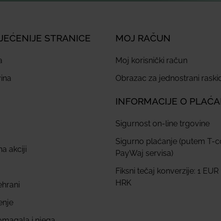
JEĆENIJE STRANICE
MOJ RAČUN
a
Moj korisnički račun
ina
Obrazac za jednostrani rask
INFORMACIJE O PLAĆ
Sigurnost on-line trgovine
Sigurno plaćanje (putem T-
a akciji
PayWaj servisa)
Fiksni tečaj konverzije: 1 EUR
HRK
ehrani
enje
omagala i njega