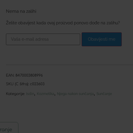
Nema na zalihi
Želite obavijest kada ovaj proizvod ponovo dođe na zalihu?
Obavijesti me
EAN:
8470003808996
SKU (C šifra):
c023603
,
,
,
Kategorije:
Isdin
Kozmetika
Njega nakon sunčanja
Sunčanje
ranje