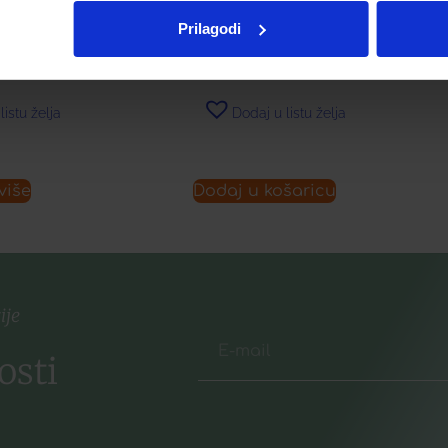
Prilagodi
€
34,48
€
listu želja
Dodaj u listu želja
više
Dodaj u košaricu
ije
osti