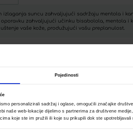
n izlaganja suncu zahvaljujući sadržaju mentola i kam
poravku zahvaljujući učinku bisabolola, mentola i k
juštenje vaše kože, produžujući vašu preplanulost.
Telegram
Twitter
WhatsApp
Email
Pojedinosti
iće
mo personalizirali sadržaj i oglase, omogućili značajke društveni
ebi naše web-lokacije dijelimo s partnerima za društvene medije, 
a koje ste im pružili ili koje su prikupili dok ste upotrebljavali
 BERRIES
LERBOLARIO BAOBAB
EM
PARFEM
A