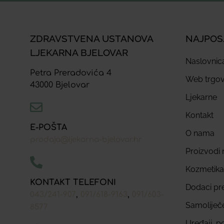
ZDRAVSTVENA USTANOVA
NAJPOS
LJEKARNA BJELOVAR
Naslovnic
Petra Preradovića 4
Web trgov
43000 Bjelovar
Ljekarne
Kontakt
E-POŠTA
O nama
prodaja@ljekarna-bjelovar.hr
Proizvodi n
Kozmetika
KONTAKT TELEFONI
Dodaci pr
,
,
043/241-907
091/618-9163
091/603-
Samoliječ
8577
Uređaji, p