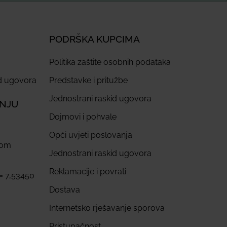
PODRŠKA KUPCIMA
Politika zaštite osobnih podataka
id ugovora
Predstavke i pritužbe
Jednostrani raskid ugovora
ANJU
Dojmovi i pohvale
Opći uvjeti poslovanja
com
Jednostrani raskid ugovora
Reklamacije i povrati
 = 7,53450
Dostava
Internetsko rješavanje sporova
Pristupačnost