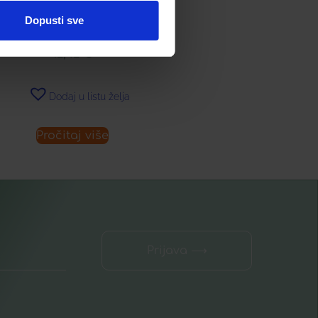
UKLANJANJE ŠMINKE ZA
PODRUČJE OKO OČIJU
Dopusti sve
12,42
€
Dodaj u listu želja
Pročitaj više
Prijava ⟶