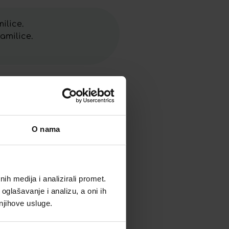
ilice.
amilice.
O nama
h medija i analizirali promet.
oglašavanje i analizu, a oni ih
 njihove usluge.
PIVITA NJEŽNI ČISTAČ ZA