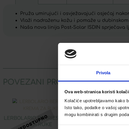
Pruža umirujući i osvježavajući osjećaj nako
Vlaži nadraženu kožu i pomaže u dubinskom o
Naša nova linija Post-Solar ISDIN sprječava l
Facebook
Privola
POVEZANI PROIZVODI
Ova web-stranica koristi kolač
Kolačiće upotrebljavamo kako bis
Akcija!
Isto tako, podatke o vašoj upotr
mogu kombinirati s drugim podacim
LERBOLARIO BERRIES KREMA
LERBOLARIO
ZA RUKE
PARF