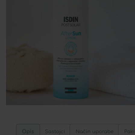
Opis
Sastojci
Način uporabe
Paki