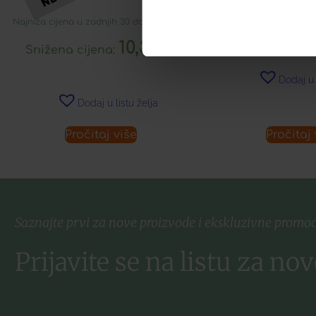
28,74
Najniža cijena u zadnjih 30 dana:
10,31
€
10,31
€
Snižena cijena:
Dodaj u 
Dodaj u listu želja
Pročitaj više
Pročitaj 
Saznajte prvi za nove proizvode i ekskluzivne promoc
Prijavite se na listu za nov