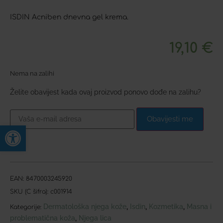
ISDIN Acniben dnevna gel krema.
19,10
€
Nema na zalihi
Želite obavijest kada ovaj proizvod ponovo dođe na zalihu?
Obavijesti me
Open toolbar
EAN:
8470003245920
SKU (C šifra):
c001914
Dermatološka njega kože
Isdin
Kozmetika
Masna i
,
,
,
Kategorije:
problematična koža
Njega lica
,