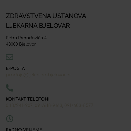
ZDRAVSTVENA USTANOVA
LJEKARNA BJELOVAR
Petra Preradovića 4
43000 Bjelovar
E-POŠTA
prodaja@ljekarna-bjelovar.hr
KONTAKT TELEFONI
043/241-907
091/618-9163
091/603-8577
,
,
RADNO VRIJEME