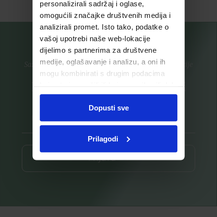
personalizirali sadržaj i oglase,
omogućili značajke društvenih medija i
analizirali promet. Isto tako, podatke o
vašoj upotrebi naše web-lokacije
dijelimo s partnerima za društvene
medije, oglašavanje i analizu, a oni ih
Saznajte prvi za nove proizvode i ekskluzivne promocije
mogu kombinirati s drugim podacima
Prijavite se na listu za novosti
koje ste im pružili ili koje su prikupili dok
ste upotrebljavali njihove usluge.
Dopusti sve
Prilagodi
Prijava ⟶