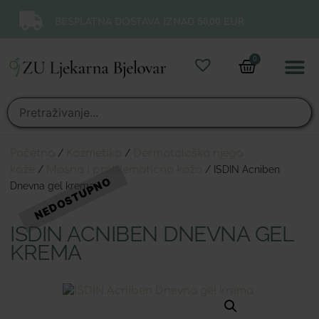
BESPLATNA DOSTAVA IZNAD 50,00 EUR.
0
Online 
Moj ra
Početna
/
Kozmetika
/
Dermatološka njega
kože
/
Masna i problematična koža
/ ISDIN Acniben
Dnevna gel krema
ISDIN ACNIBEN DNEVNA GEL
KREMA