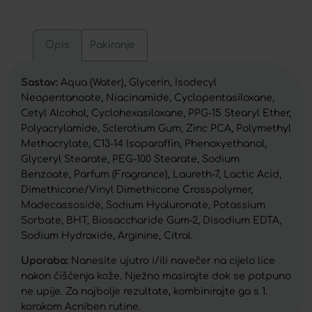
Opis
Pakiranje
Sastav:
Aqua (Water), Glycerin, Isodecyl
Neopentanoate, Niacinamide, Cyclopentasiloxane,
Cetyl Alcohol, Cyclohexasiloxane, PPG-15 Stearyl Ether,
Polyacrylamide, Sclerotium Gum, Zinc PCA, Polymethyl
Methacrylate, C13-14 Isoparaffin, Phenoxyethanol,
Glyceryl Stearate, PEG-100 Stearate, Sodium
Benzoate, Parfum (Fragrance), Laureth-7, Lactic Acid,
Dimethicone/Vinyl Dimethicone Crosspolymer,
Madecassoside, Sodium Hyaluronate, Potassium
Sorbate, BHT, Biosaccharide Gum-2, Disodium EDTA,
Sodium Hydroxide, Arginine, Citral.
Uporaba:
Nanesite ujutro i/ili navečer na cijelo lice
nakon čišćenja kože. Nježno masirajte dok se potpuno
ne upije. Za najbolje rezultate, kombinirajte ga s 1.
korakom Acniben rutine.