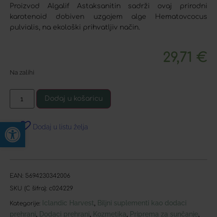
Proizvod Algalif Astaksanitin sadrži ovaj prirodni
karotenoid dobiven uzgojem alge Hematovcocus
pulvialis, na ekološki prihvatljiv način.
29,71
€
Na zalihi
Dodaj u košaricu
Open toolbar
Dodaj u listu želja
EAN:
5694230342006
SKU (C šifra):
c024229
Iclandic Harvest
Biljni suplementi kao dodaci
,
Kategorije:
prehrani
Dodaci prehrani
Kozmetika
Priprema za sunčanje
,
,
,
,