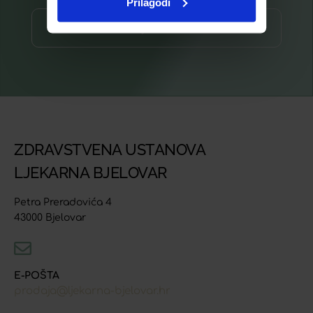
Prilagodi
Prijava ⟶
ZDRAVSTVENA USTANOVA
LJEKARNA BJELOVAR
Petra Preradovića 4
43000 Bjelovar
E-POŠTA
prodaja@ljekarna-bjelovar.hr