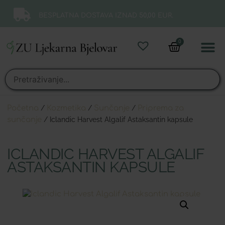
BESPLATNA DOSTAVA IZNAD 50,00 EUR.
0
Online 
Moj ra
Početna
/
Kozmetika
/
Sunčanje
/
Priprema za
sunčanje
/ Iclandic Harvest Algalif Astaksantin kapsule
ICLANDIC HARVEST ALGALIF
ASTAKSANTIN KAPSULE