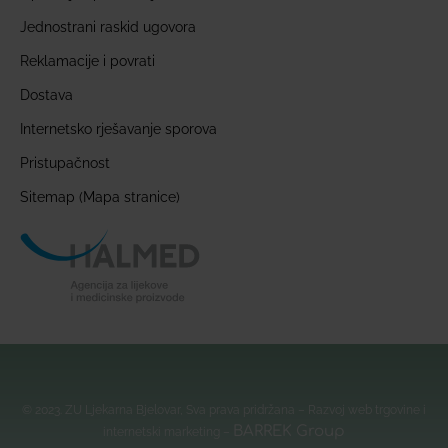
Jednostrani raskid ugovora
Reklamacije i povrati
Dostava
Internetsko rješavanje sporova
Pristupačnost
Sitemap (Mapa stranice)
© 2023. ZU Ljekarna Bjelovar, Sva prava pridržana – Razvoj web trgovine i
BARREK Group
internetski marketing –