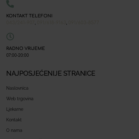
KONTAKT TELEFONI
043/241-907
091/618-9163
091/603-8577
,
,
RADNO VRIJEME
07:00-20:00
NAJPOSJEĆENIJE STRANICE
Naslovnica
Web trgovina
Ljekarne
Kontakt
O nama