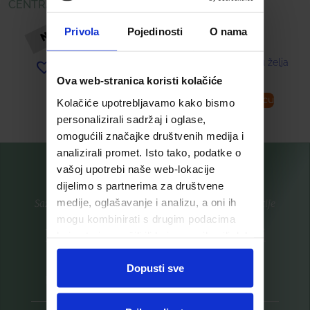
CENTRAVIT TABLETE Á 90
7,99
€
Privola
Pojedinosti
O nama
17,45
€
Dodaj u listu želja
Dodaj u listu želja
Ova web-stranica koristi kolačiće
Pročitaj više
Dodaj u košaricu
Kolačiće upotrebljavamo kako bismo
personalizirali sadržaj i oglase,
omogućili značajke društvenih medija i
analizirali promet. Isto tako, podatke o
vašoj upotrebi naše web-lokacije
dijelimo s partnerima za društvene
medije, oglašavanje i analizu, a oni ih
Saznajte prvi za nove proizvode i ekskluzivne promocije
mogu kombinirati s drugim podacima
Prijavite se na listu za novosti
koje ste im pružili ili koje su prikupili dok
ste upotrebljavali njihove usluge.
Dopusti sve