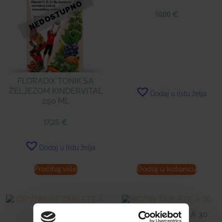
10,00
€
FLORADIX TONIK SA
ŽELJEZOM KINDERVITAL
Dodaj u listu želja
250 ML
17,25
€
Dodaj u listu želja
Pročitaj više
Dodaj u košaricu
BIOTIN TABLETE Á 30