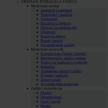
UREĐAJI, POMAGALA I NJEGA
Medicinski uređaji
Inhalatori i aspiratori
Tlakomjeri i manžete
Toplomjeri
Dozatori za lijekove
Difuzeri za eterična ulja
Oksimetri
Rezervni djelovi
Beauty uređaji
Svi medicinski uređaji
Medicinski proizvodi
Kompresivne čarape i steznici
Inkontinencija, ulošci i pelene
Testovi za trudnoću i ovulaciju
Izdajalice
Anatomske papuče i ulošci
Klompe i natikače
Testovi-ostali
Svi medicinski proizvodi
Zaštita i dezinfekcija
Flasteri
Dezinficijensi
Gaze i zavoji
Maske