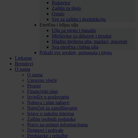
Rukavice
Zaštita za tijelo
Ostalo
Sve za zaštitu i dezinfekciju
Eterična i biljna ulja
Ulja za njegu i masažu
Mješavine za difuzere i prostor
Hladno tiještena ulja, maslaci, macerati
Sva eterična i biljna ulja
Prikaži sve uređaje, pomagala i njegu
Ljekarne
Brendovi
O nama
O nama
Upravno vijeće
Propisi
Financijski plan
Izvješće o poslovanju
Nabava i plan nabave
Natječaji za zapošljavanje
Izjave o sukobu interesa
Zaštita osobnih podataka
Pravo na pristup informacijama
Dojmovi i pohvale
Predstavke i pritužbe