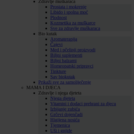
Zdravlje muškaraca
Prostata i mokrenje
Libido i spolna moć
Plodnost
Kozmetika za muškarce
Sve za zdravlje muškaraca
Bio kutak
Aromaterapija
Čajevi
Med i pčelinji proizvodi
Biljni suplementi
Biljni balzami
Homeopatski pripravci
Tinkture
Sav biokutak
Prikaži sve za samoliječenje
MAMA I DJECA
Zdravlje i njega djeteta
Njega djeteta
Vitamini i dodaci prehrani za djecu
Izbijanje zubića
Grčevi dojenčadi
Higijena nosića
Tjemenica
Uši i gnjide