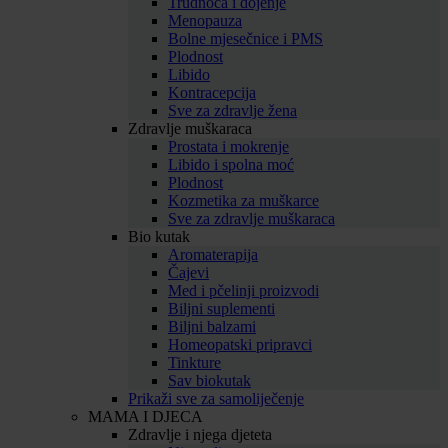
Trudnoća i dojenje
Menopauza
Bolne mjesečnice i PMS
Plodnost
Libido
Kontracepcija
Sve za zdravlje žena
Zdravlje muškaraca
Prostata i mokrenje
Libido i spolna moć
Plodnost
Kozmetika za muškarce
Sve za zdravlje muškaraca
Bio kutak
Aromaterapija
Čajevi
Med i pčelinji proizvodi
Biljni suplementi
Biljni balzami
Homeopatski pripravci
Tinkture
Sav biokutak
Prikaži sve za samoliječenje
MAMA I DJECA
Zdravlje i njega djeteta