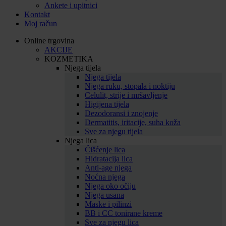
Ankete i upitnici
Kontakt
Moj račun
Online trgovina
AKCIJE
KOZMETIKA
Njega tijela
Njega tijela
Njega ruku, stopala i noktiju
Celulit, strije i mršavljenje
Higijena tijela
Dezodoransi i znojenje
Dermatitis, iritacije, suha koža
Sve za njegu tijela
Njega lica
Čišćenje lica
Hidratacija lica
Anti-age njega
Noćna njega
Njega oko očiju
Njega usana
Maske i pilinzi
BB i CC tonirane kreme
Sve za njegu lica