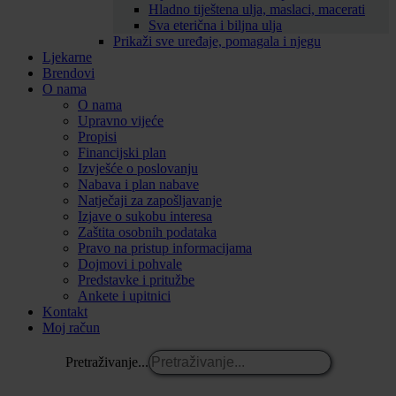
Hladno tiještena ulja, maslaci, macerati
Sva eterična i biljna ulja
Prikaži sve uređaje, pomagala i njegu
Ljekarne
Brendovi
O nama
O nama
Upravno vijeće
Propisi
Financijski plan
Izvješće o poslovanju
Nabava i plan nabave
Natječaji za zapošljavanje
Izjave o sukobu interesa
Zaštita osobnih podataka
Pravo na pristup informacijama
Dojmovi i pohvale
Predstavke i pritužbe
Ankete i upitnici
Kontakt
Moj račun
Pretraživanje...