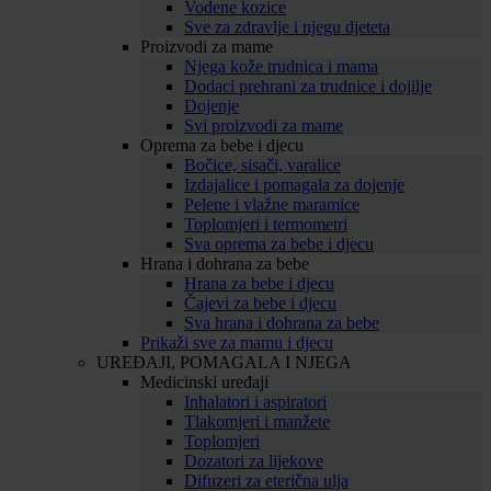
Vodene kozice
Sve za zdravlje i njegu djeteta
Proizvodi za mame
Njega kože trudnica i mama
Dodaci prehrani za trudnice i dojilje
Dojenje
Svi proizvodi za mame
Oprema za bebe i djecu
Bočice, sisači, varalice
Izdajalice i pomagala za dojenje
Pelene i vlažne maramice
Toplomjeri i termometri
Sva oprema za bebe i djecu
Hrana i dohrana za bebe
Hrana za bebe i djecu
Čajevi za bebe i djecu
Sva hrana i dohrana za bebe
Prikaži sve za mamu i djecu
UREĐAJI, POMAGALA I NJEGA
Medicinski uređaji
Inhalatori i aspiratori
Tlakomjeri i manžete
Toplomjeri
Dozatori za lijekove
Difuzeri za eterična ulja