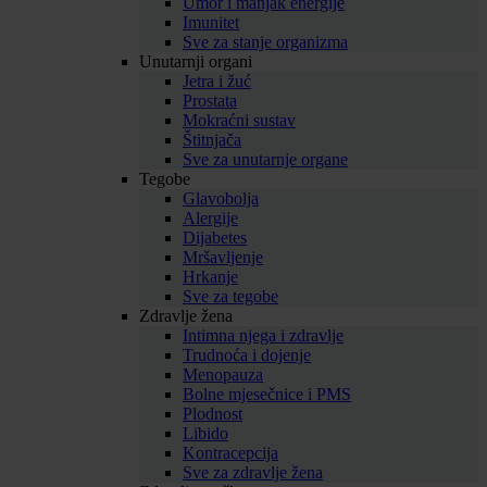
Umor i manjak energije
Imunitet
Sve za stanje organizma
Unutarnji organi
Jetra i žuć
Prostata
Mokraćni sustav
Štitnjača
Sve za unutarnje organe
Tegobe
Glavobolja
Alergije
Dijabetes
Mršavljenje
Hrkanje
Sve za tegobe
Zdravlje žena
Intimna njega i zdravlje
Trudnoća i dojenje
Menopauza
Bolne mjesečnice i PMS
Plodnost
Libido
Kontracepcija
Sve za zdravlje žena