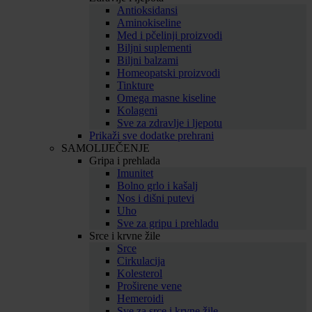
Antioksidansi
Aminokiseline
Med i pčelinji proizvodi
Biljni suplementi
Biljni balzami
Homeopatski proizvodi
Tinkture
Omega masne kiseline
Kolageni
Sve za zdravlje i ljepotu
Prikaži sve dodatke prehrani
SAMOLIJEČENJE
Gripa i prehlada
Imunitet
Bolno grlo i kašalj
Nos i dišni putevi
Uho
Sve za gripu i prehladu
Srce i krvne žile
Srce
Cirkulacija
Kolesterol
Proširene vene
Hemeroidi
Sve za srce i krvne žile