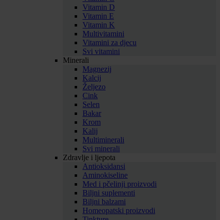
Vitamin D
Vitamin E
Vitamin K
Multivitamini
Vitamini za djecu
Svi vitamini
Minerali
Magnezij
Kalcij
Željezo
Cink
Selen
Bakar
Krom
Kalij
Multiminerali
Svi minerali
Zdravlje i ljepota
Antioksidansi
Aminokiseline
Med i pčelinji proizvodi
Biljni suplementi
Biljni balzami
Homeopatski proizvodi
Tinkture