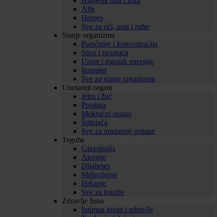
Higijena usta i zubi
Afte
Herpes
Sve za oči, usta i zube
Stanje organizma
Pamćenje i koncentracija
Stres i nesanica
Umor i manjak energije
Imunitet
Sve za stanje organizma
Unutarnji organi
Jetra i žuć
Prostata
Mokraćni sustav
Štitnjača
Sve za unutarnje organe
Tegobe
Glavobolja
Alergije
Dijabetes
Mršavljenje
Hrkanje
Sve za tegobe
Zdravlje žena
Intimna njega i zdravlje