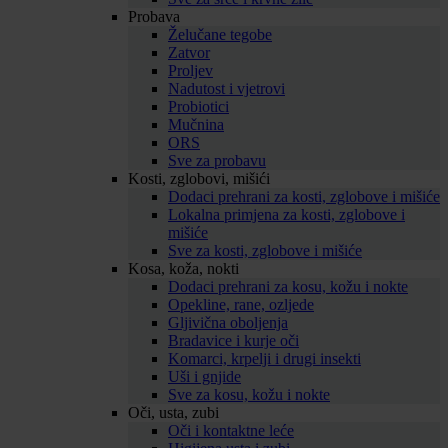
Probava
Želučane tegobe
Zatvor
Proljev
Nadutost i vjetrovi
Probiotici
Mučnina
ORS
Sve za probavu
Kosti, zglobovi, mišići
Dodaci prehrani za kosti, zglobove i mišiće
Lokalna primjena za kosti, zglobove i
mišiće
Sve za kosti, zglobove i mišiće
Kosa, koža, nokti
Dodaci prehrani za kosu, kožu i nokte
Opekline, rane, ozljede
Gljivična oboljenja
Bradavice i kurje oči
Komarci, krpelji i drugi insekti
Uši i gnjide
Sve za kosu, kožu i nokte
Oči, usta, zubi
Oči i kontaktne leće