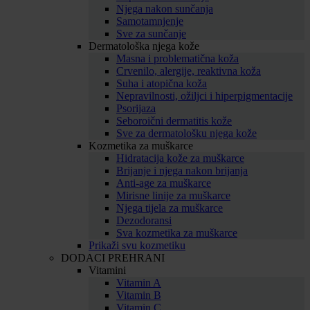
Njega nakon sunčanja
Samotamnjenje
Sve za sunčanje
Dermatološka njega kože
Masna i problematična koža
Crvenilo, alergije, reaktivna koža
Suha i atopična koža
Nepravilnosti, ožiljci i hiperpigmentacije
Psorijaza
Seboroični dermatitis kože
Sve za dermatološku njega kože
Kozmetika za muškarce
Hidratacija kože za muškarce
Brijanje i njega nakon brijanja
Anti-age za muškarce
Mirisne linije za muškarce
Njega tijela za muškarce
Dezodoransi
Sva kozmetika za muškarce
Prikaži svu kozmetiku
DODACI PREHRANI
Vitamini
Vitamin A
Vitamin B
Vitamin C