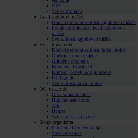
Mučnina
ORS
Sve za probavu
Kosti, zglobovi, mišići
Dodaci prehrani za kosti, zglobove i mišiće
Lokalna primjena za kosti, zglobove i
mišiće
Sve za kosti, zglobove i mišiće
Kosa, koža, nokti
Dodaci prehrani za kosu, kožu i nokte
Opekline, rane, ozljede
Gljivična oboljenja
Bradavice i kurje oči
Komarci, krpelji i drugi insekti
Uši i gnjide
Sve za kosu, kožu i nokte
Oči, usta, zubi
Oči i kontaktne leće
Higijena usta i zubi
Afte
Herpes
Sve za oči, usta i zube
Stanje organizma
Pamćenje i koncentracija
Stres i nesanica