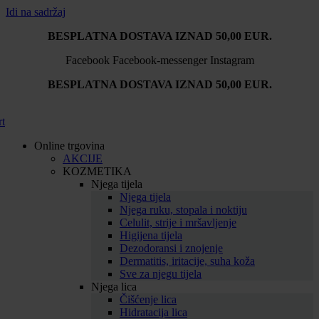
Idi na sadržaj
BESPLATNA DOSTAVA IZNAD 50,00 EUR.
Facebook
Facebook-messenger
Instagram
BESPLATNA DOSTAVA IZNAD 50,00 EUR.
rt
Online trgovina
AKCIJE
KOZMETIKA
Njega tijela
Njega tijela
Njega ruku, stopala i noktiju
Celulit, strije i mršavljenje
Higijena tijela
Dezodoransi i znojenje
Dermatitis, iritacije, suha koža
Sve za njegu tijela
Njega lica
Čišćenje lica
Hidratacija lica