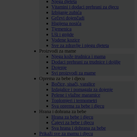
Njega djeteta
Vitamini i dodaci prehrani za djecu
Izbijanje zubića
Grčevi dojenčadi
Higijena nosića
Tjemenica
Uši i gnjide
Vodene kozice
Sve za zdravlje i njegu djeteta
Proizvodi za mame
Njega kože trudnica i mama
Dodaci prehrani za trudnice i dojilje
Dojenje
Svi proizvodi za mame
Oprema za bebe i djecu
Bočice, sisači, varalice
Izdajalice i pomagala za dojenje
Pelene i vlažne maramice
Toplomjeri i termometri
Sva oprema za bebe i djecu
Hrana i dohrana za bebe
Hrana za bebe i djecu
Čajevi za bebe i djecu
Sva hrana i dohrana za bebe
Prikaži sve za mamu i djecu