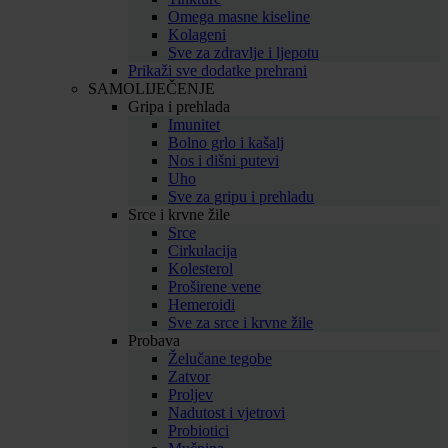
Omega masne kiseline
Kolageni
Sve za zdravlje i ljepotu
Prikaži sve dodatke prehrani
SAMOLIJEČENJE
Gripa i prehlada
Imunitet
Bolno grlo i kašalj
Nos i dišni putevi
Uho
Sve za gripu i prehladu
Srce i krvne žile
Srce
Cirkulacija
Kolesterol
Proširene vene
Hemeroidi
Sve za srce i krvne žile
Probava
Želučane tegobe
Zatvor
Proljev
Nadutost i vjetrovi
Probiotici