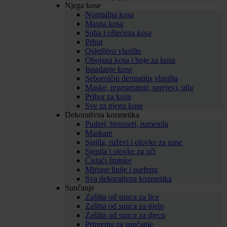
Njega kose
Normalna kosa
Masna kosa
Suha i oštećena kosa
Prhut
Osjetljivo vlasište
Obojana kosa i boje za kosu
Ispadanje kose
Seboroični dermatitis vlasišta
Maske, regeneratori, sprejevi, ulja
Pribor za kosu
Sve za njegu kose
Dekorativna kozmetika
Puderi, bronzeri, rumenila
Maskare
Sjajila, ruževi i olovke za usne
Sjenila i olovke za oči
Čistaći šminke
Mirisne linije i parfemi
Sva dekorativna kozmetika
Sunčanje
Zaštita od sunca za lice
Zaštita od sunca za tijelo
Zaštita od sunca za djecu
Priprema za sunčanje