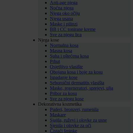
Anti-age njega
Noćna njega
Njega oko očiju
Njega usana
Maske i pilinzi
BB i CC tonirane kreme
Sve za njegu lica
Njega kose
Normalna kosa
Masna kosa
Suha i oštećena kosa
Prhut
Osjetljivo vlasište
Obojana kosa i boje za kosu
Ispadanje kose
Seboroični dermatitis vlasišta
Maske, regeneratori, sprejevi, ulja
Pribor za kosu
Sve za njegu kose
Dekorativna kozmetika
Puderi, bronzeri, rumenila
Maskare
Sjajila, ruževi i olovke za usne
Sjenila i olovke za oči
Čistaći šminke