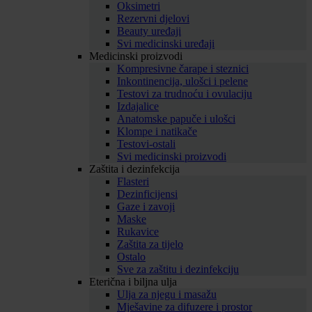
Oksimetri
Rezervni djelovi
Beauty uređaji
Svi medicinski uređaji
Medicinski proizvodi
Kompresivne čarape i steznici
Inkontinencija, ulošci i pelene
Testovi za trudnoću i ovulaciju
Izdajalice
Anatomske papuče i ulošci
Klompe i natikače
Testovi-ostali
Svi medicinski proizvodi
Zaštita i dezinfekcija
Flasteri
Dezinficijensi
Gaze i zavoji
Maske
Rukavice
Zaštita za tijelo
Ostalo
Sve za zaštitu i dezinfekciju
Eterična i biljna ulja
Ulja za njegu i masažu
Mješavine za difuzere i prostor