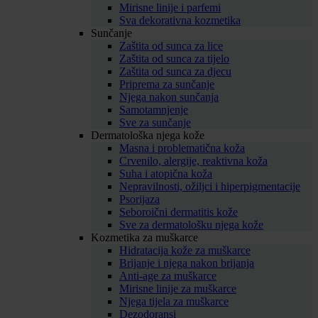
Mirisne linije i parfemi
Sva dekorativna kozmetika
Sunčanje
Zaštita od sunca za lice
Zaštita od sunca za tijelo
Zaštita od sunca za djecu
Priprema za sunčanje
Njega nakon sunčanja
Samotamnjenje
Sve za sunčanje
Dermatološka njega kože
Masna i problematična koža
Crvenilo, alergije, reaktivna koža
Suha i atopična koža
Nepravilnosti, ožiljci i hiperpigmentacije
Psorijaza
Seboroični dermatitis kože
Sve za dermatološku njega kože
Kozmetika za muškarce
Hidratacija kože za muškarce
Brijanje i njega nakon brijanja
Anti-age za muškarce
Mirisne linije za muškarce
Njega tijela za muškarce
Dezodoransi