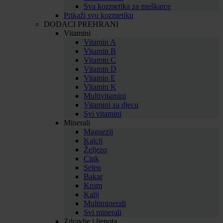
Sva kozmetika za muškarce
Prikaži svu kozmetiku
DODACI PREHRANI
Vitamini
Vitamin A
Vitamin B
Vitamin C
Vitamin D
Vitamin E
Vitamin K
Multivitamini
Vitamini za djecu
Svi vitamini
Minerali
Magnezij
Kalcij
Željezo
Cink
Selen
Bakar
Krom
Kalij
Multiminerali
Svi minerali
Zdravlje i ljepota