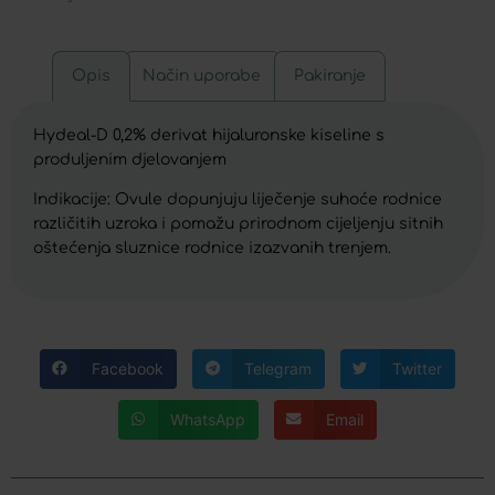
Opis
Način uporabe
Pakiranje
Hydeal-D 0,2% derivat hijaluronske kiseline s
produljenim djelovanjem
Indikacije: Ovule dopunjuju liječenje suhoće rodnice
različitih uzroka i pomažu prirodnom cijeljenju sitnih
oštećenja sluznice rodnice izazvanih trenjem.
Facebook
Telegram
Twitter
WhatsApp
Email