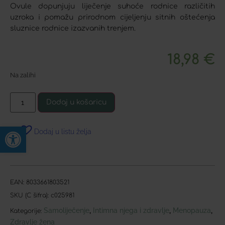
Ovule dopunjuju liječenje suhoće rodnice različitih
uzroka i pomažu prirodnom cijeljenju sitnih oštećenja
sluznice rodnice izazvanih trenjem.
18,98
€
Na zalihi
Dodaj u košaricu
Open toolbar
Dodaj u listu želja
EAN:
8033661803521
SKU (C šifra):
c025981
Samoliječenje
Intimna njega i zdravlje
Menopauza
,
,
,
Kategorije:
Zdravlje žena