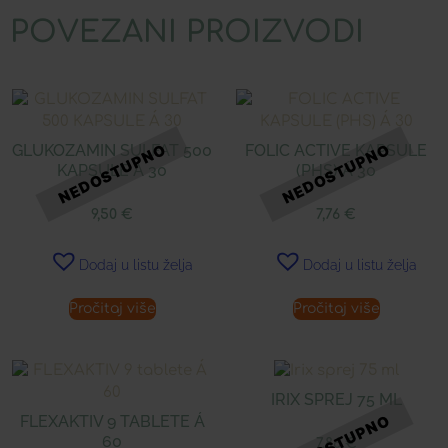
POVEZANI PROIZVODI
GLUKOZAMIN SULFAT 500
FOLIC ACTIVE KAPSULE
KAPSULE Á 30
(PHS) Á 30
9,50
€
7,76
€
Dodaj u listu želja
Dodaj u listu želja
Pročitaj više
Pročitaj više
IRIX SPREJ 75 ML
FLEXAKTIV 9 TABLETE Á
60
7,86
€