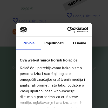
22,00
€
Dodaj u listu želja
Dodaj u listu želja
Dodaj u košaricu
Pročitaj više
Privola
Pojedinosti
O nama
Ova web-stranica koristi kolačiće
Saznajte prvi za nove proizvode i ekskluzivne promocije
Kolačiće upotrebljavamo kako bismo
personalizirali sadržaj i oglase,
Prijavite se na listu za novosti
omogućili značajke društvenih medija i
analizirali promet. Isto tako, podatke o
vašoj upotrebi naše web-lokacije
dijelimo s partnerima za društvene
medije, oglašavanje i analizu, a oni ih