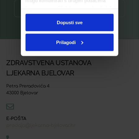
mogu kombinirati s drugim podacima
koje ste im pružili ili koje su prikupili dok
Prijava ⟶
ste upotrebljavali njihove usluge.
Dopusti sve
Prilagodi
ZDRAVSTVENA USTANOVA
LJEKARNA BJELOVAR
Petra Preradovića 4
43000 Bjelovar
E-POŠTA
prodaja@ljekarna-bjelovar.hr