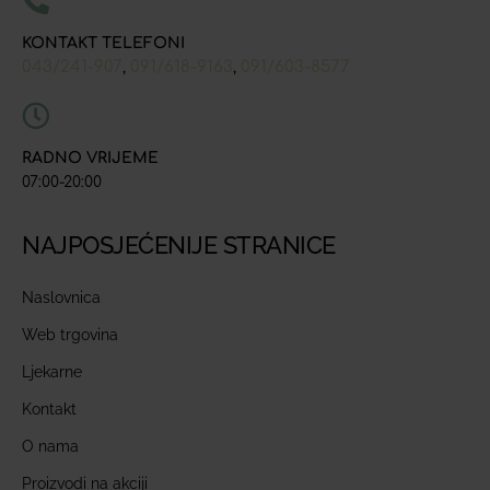
KONTAKT TELEFONI
043/241-907
091/618-9163
091/603-8577
,
,
RADNO VRIJEME
07:00-20:00
NAJPOSJEĆENIJE STRANICE
Naslovnica
Web trgovina
Ljekarne
Kontakt
O nama
Proizvodi na akciji