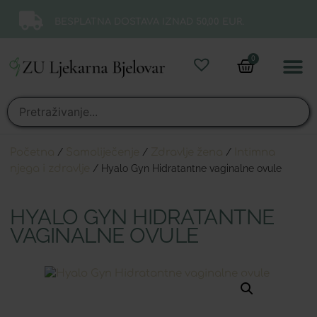
BESPLATNA DOSTAVA IZNAD 50,00 EUR.
0
Online 
Moj ra
Početna
/
Samoliječenje
/
Zdravlje žena
/
Intimna
njega i zdravlje
/ Hyalo Gyn Hidratantne vaginalne ovule
HYALO GYN HIDRATANTNE
VAGINALNE OVULE