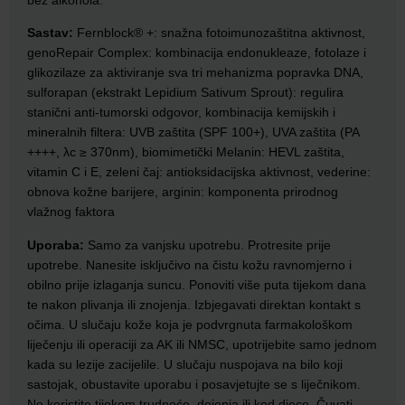
Sastav:
Fernblock® +: snažna fotoimunozaštitna aktivnost,
genoRepair Complex: kombinacija endonukleaze, fotolaze i
glikozilaze za aktiviranje sva tri mehanizma popravka DNA,
sulforapan (ekstrakt Lepidium Sativum Sprout): regulira
stanični anti-tumorski odgovor, kombinacija kemijskih i
mineralnih filtera: UVB zaštita (SPF 100+), UVA zaštita (PA
++++, λc ≥ 370nm), biomimetički Melanin: HEVL zaštita,
vitamin C i E, zeleni čaj: antioksidacijska aktivnost, vederine:
obnova kožne barijere, arginin: komponenta prirodnog
vlažnog faktora
Uporaba:
Samo za vanjsku upotrebu. Protresite prije
upotrebe. Nanesite isključivo na čistu kožu ravnomjerno i
obilno prije izlaganja suncu. Ponoviti više puta tijekom dana
te nakon plivanja ili znojenja. Izbjegavati direktan kontakt s
očima. U slučaju kože koja je podvrgnuta farmakološkom
liječenju ili operaciji za AK ili NMSC, upotrijebite samo jednom
kada su lezije zacijelile. U slučaju nuspojava na bilo koji
sastojak, obustavite uporabu i posavjetujte se s liječnikom.
Ne koristite tijekom trudnoće, dojenja ili kod djece. Čuvati