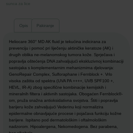
sunca za lice
Opis
Pakiranje
Heliocare 360° MD AK fluid je tekućina indicirana za
prevenciju i pomoć pri liječenju aktiničke keratoze (AK) i
drugih oblika ne-melanomskog tumora kože. Sprječava i
popravlja oštećenja DNA zahvaljujući ekskluzivnoj kombinaciji
sastojaka s komplementarnim mehanizmima djelovanja:
GenoRepair Complex, Sulforaphane i Fernblock +. Vrlo
visoka zaštita od spektra (UVA PA ++++, UVB SPF100 +,
HEVL, IR-A) zbog specifične kombinacije kemijskih i
mineralnih filtera i aktivnih sastojaka. Obogaćen Fernblock®-
om, pruža snažna antioksidativna svojstva. Štiti i popravlja
barijeru kože zahvaljujući Vederinu koji normalizira
epidermalne obnavljajuće procese i pojačava funkciju kožne
barijere. Ispitano pod dermatološkim i oftalmološkim
nadzorom. Hipoalergena, Nekomedogena. Bez parabena,
bez alkohola.