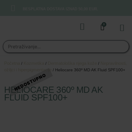
BESPLATNA DOSTAVA IZNAD 50,00 EUR.
0
Online t
Moj rač
Početna
Kozmetika
Dermatološka njega kože
Nepravilnosti,
/
/
/
ožiljci i hiperpigmentacije
/ Heliocare 360º MD AK Fluid SPF100+
HELIOCARE 360º MD AK
FLUID SPF100+