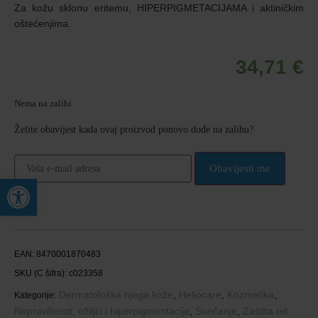
Za kožu sklonu eritemu, HIPERPIGMETACIJAMA i aktiničkim
oštećenjima.
34,71
€
Nema na zalihi
Želite obavijest kada ovaj proizvod ponovo dođe na zalihu?
Obavijesti me
Open toolbar
EAN:
8470001870483
SKU (C šifra):
c023358
Dermatološka njega kože
,
Heliocare
,
Kozmetika
,
Kategorije:
Nepravilnosti, ožiljci i hiperpigmentacije
,
Sunčanje
,
Zaštita od