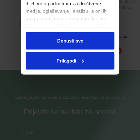
PODRUČJE OKO OČIJU S
dijelimo s partnerima za društvene
EFEKTOM HLAĐENJA
medije, oglašavanje i analizu, a oni ih
mogu kombinirati s drugim podacima
24,91
€
Dodaj u listu želja
koje ste im pružili ili koje su prikupili dok
ste upotrebljavali njihove usluge.
Dodaj u listu želja
Dopusti sve
Pročitaj više
Dodaj u košaricu
Prilagodi
Saznajte prvi za nove proizvode i ekskluzivne promocije
Prijavite se na listu za novosti