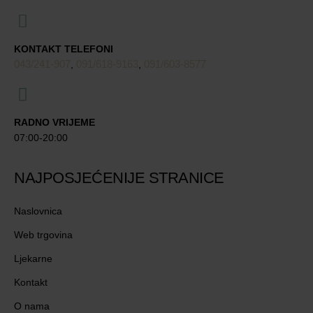
KONTAKT TELEFONI
043/241-907
091/618-9163
091/603-8577
,
,
RADNO VRIJEME
07:00-20:00
NAJPOSJEĆENIJE STRANICE
Naslovnica
Web trgovina
Ljekarne
Kontakt
O nama