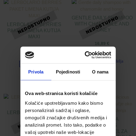
GENTLE DAILY SHAMPOO
WITH CHAMOMILE AND
LERBOLARIO BERRIES
HONEY
PAKET LIMENA KUTIJA
MAXI
16,89
€
46,13
€
Dodaj u listu želja
Dodaj u listu želja
Privola
Pojedinosti
O nama
Pročitaj više
Pročitaj više
Ova web-stranica koristi kolačiće
Kolačiće upotrebljavamo kako bismo
personalizirali sadržaj i oglase,
LERBOLARIO BERRIES
omogućili značajke društvenih medija i
PARFEM
APIVITA AQUA
analizirali promet. Isto tako, podatke o
BEELICIOUS
HIDRATANTNI GEL ZA
vašoj upotrebi naše web-lokacije
28,74
€