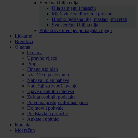
Eterična i biljna ulja
Ulja za njegu i masažu
Mješavine za difuzere i prostor
Hladno tiještena ulja, maslaci, macerati
Sva eterična i biljna ulja
Prikaži sve uređaje, pomagala i njegu
Ljekarne
Brendovi
O nama
O nama
Upravno vijeće
Propisi
Financijski plan
Izvješće o poslovanju
Nabava i plan nabave
Natječaji za zapošljavanje
Izjave o sukobu interesa
Zaštita osobnih podataka
Pravo na pristup informacijama
Dojmovi i pohvale
Predstavke i pritužbe
Ankete i upitnici
Kontakt
Moj račun