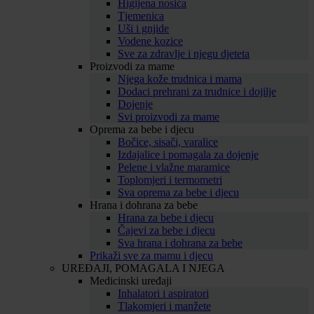
Higijena nosića
Tjemenica
Uši i gnjide
Vodene kozice
Sve za zdravlje i njegu djeteta
Proizvodi za mame
Njega kože trudnica i mama
Dodaci prehrani za trudnice i dojilje
Dojenje
Svi proizvodi za mame
Oprema za bebe i djecu
Bočice, sisači, varalice
Izdajalice i pomagala za dojenje
Pelene i vlažne maramice
Toplomjeri i termometri
Sva oprema za bebe i djecu
Hrana i dohrana za bebe
Hrana za bebe i djecu
Čajevi za bebe i djecu
Sva hrana i dohrana za bebe
Prikaži sve za mamu i djecu
UREĐAJI, POMAGALA I NJEGA
Medicinski uređaji
Inhalatori i aspiratori
Tlakomjeri i manžete