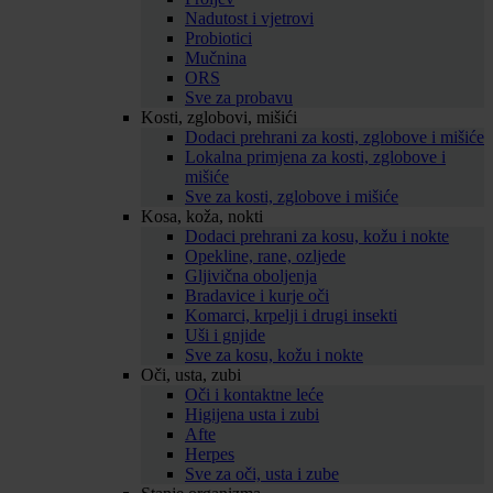
Nadutost i vjetrovi
Probiotici
Mučnina
ORS
Sve za probavu
Kosti, zglobovi, mišići
Dodaci prehrani za kosti, zglobove i mišiće
Lokalna primjena za kosti, zglobove i
mišiće
Sve za kosti, zglobove i mišiće
Kosa, koža, nokti
Dodaci prehrani za kosu, kožu i nokte
Opekline, rane, ozljede
Gljivična oboljenja
Bradavice i kurje oči
Komarci, krpelji i drugi insekti
Uši i gnjide
Sve za kosu, kožu i nokte
Oči, usta, zubi
Oči i kontaktne leće
Higijena usta i zubi
Afte
Herpes
Sve za oči, usta i zube