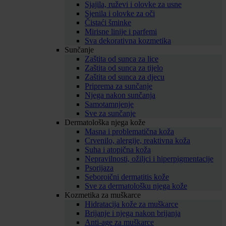
Sjajila, ruževi i olovke za usne
Sjenila i olovke za oči
Čistaći šminke
Mirisne linije i parfemi
Sva dekorativna kozmetika
Sunčanje
Zaštita od sunca za lice
Zaštita od sunca za tijelo
Zaštita od sunca za djecu
Priprema za sunčanje
Njega nakon sunčanja
Samotamnjenje
Sve za sunčanje
Dermatološka njega kože
Masna i problematična koža
Crvenilo, alergije, reaktivna koža
Suha i atopična koža
Nepravilnosti, ožiljci i hiperpigmentacije
Psorijaza
Seboroični dermatitis kože
Sve za dermatološku njega kože
Kozmetika za muškarce
Hidratacija kože za muškarce
Brijanje i njega nakon brijanja
Anti-age za muškarce