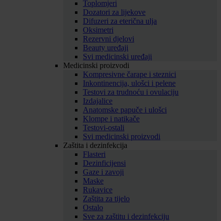
Toplomjeri
Dozatori za lijekove
Difuzeri za eterična ulja
Oksimetri
Rezervni djelovi
Beauty uređaji
Svi medicinski uređaji
Medicinski proizvodi
Kompresivne čarape i steznici
Inkontinencija, ulošci i pelene
Testovi za trudnoću i ovulaciju
Izdajalice
Anatomske papuče i ulošci
Klompe i natikače
Testovi-ostali
Svi medicinski proizvodi
Zaštita i dezinfekcija
Flasteri
Dezinficijensi
Gaze i zavoji
Maske
Rukavice
Zaštita za tijelo
Ostalo
Sve za zaštitu i dezinfekciju