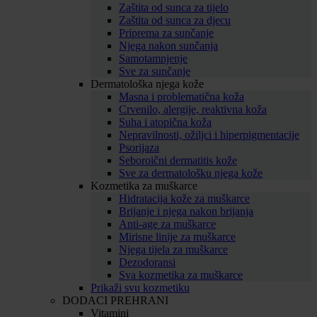
Zaštita od sunca za tijelo
Zaštita od sunca za djecu
Priprema za sunčanje
Njega nakon sunčanja
Samotamnjenje
Sve za sunčanje
Dermatološka njega kože
Masna i problematična koža
Crvenilo, alergije, reaktivna koža
Suha i atopična koža
Nepravilnosti, ožiljci i hiperpigmentacije
Psorijaza
Seboroični dermatitis kože
Sve za dermatološku njega kože
Kozmetika za muškarce
Hidratacija kože za muškarce
Brijanje i njega nakon brijanja
Anti-age za muškarce
Mirisne linije za muškarce
Njega tijela za muškarce
Dezodoransi
Sva kozmetika za muškarce
Prikaži svu kozmetiku
DODACI PREHRANI
Vitamini