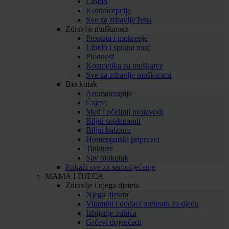
Libido
Kontracepcija
Sve za zdravlje žena
Zdravlje muškaraca
Prostata i mokrenje
Libido i spolna moć
Plodnost
Kozmetika za muškarce
Sve za zdravlje muškaraca
Bio kutak
Aromaterapija
Čajevi
Med i pčelinji proizvodi
Biljni suplementi
Biljni balzami
Homeopatski pripravci
Tinkture
Sav biokutak
Prikaži sve za samoliječenje
MAMA I DJECA
Zdravlje i njega djeteta
Njega djeteta
Vitamini i dodaci prehrani za djecu
Izbijanje zubića
Grčevi dojenčadi