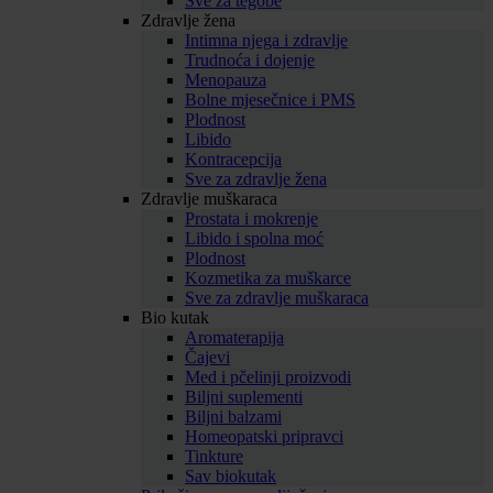
Sve za tegobe
Zdravlje žena
Intimna njega i zdravlje
Trudnoća i dojenje
Menopauza
Bolne mjesečnice i PMS
Plodnost
Libido
Kontracepcija
Sve za zdravlje žena
Zdravlje muškaraca
Prostata i mokrenje
Libido i spolna moć
Plodnost
Kozmetika za muškarce
Sve za zdravlje muškaraca
Bio kutak
Aromaterapija
Čajevi
Med i pčelinji proizvodi
Biljni suplementi
Biljni balzami
Homeopatski pripravci
Tinkture
Sav biokutak