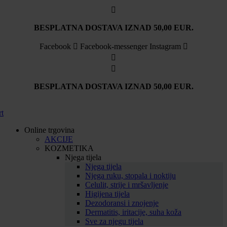
Idi
na
sadržaj
BESPLATNA DOSTAVA IZNAD 50,00 EUR.
Facebook
Facebook-messenger
Instagram
BESPLATNA DOSTAVA IZNAD 50,00 EUR.
rt
Online trgovina
AKCIJE
KOZMETIKA
Njega tijela
Njega tijela
Njega ruku, stopala i noktiju
Celulit, strije i mršavljenje
Higijena tijela
Dezodoransi i znojenje
Dermatitis, iritacije, suha koža
Sve za njegu tijela