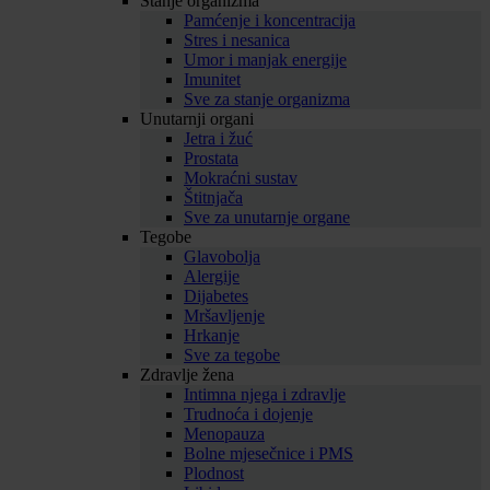
Stanje organizma
Pamćenje i koncentracija
Stres i nesanica
Umor i manjak energije
Imunitet
Sve za stanje organizma
Unutarnji organi
Jetra i žuć
Prostata
Mokraćni sustav
Štitnjača
Sve za unutarnje organe
Tegobe
Glavobolja
Alergije
Dijabetes
Mršavljenje
Hrkanje
Sve za tegobe
Zdravlje žena
Intimna njega i zdravlje
Trudnoća i dojenje
Menopauza
Bolne mjesečnice i PMS
Plodnost