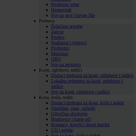
Proširene vene
Hemeroidi
Sve za srce i krvne žile
Probava
Želučane tegobe
Zatvor
Proljev
Nadutost i vjetrovi
Probiotici
Mučnina
ORS
Sve za probavu
Kosti, zglobovi, mišići
Dodaci prehrani za kosti, zglobove i mišiće
Lokalna primjena za kosti, zglobove i
mišiće
Sve za kosti, zglobove i mišiće
Kosa, koža, nokti
Dodaci prehrani za kosu, kožu i nokte
Opekline, rane, ozljede
Gljivična oboljenja
Bradavice i kurje oči
Komarci, krpelji i drugi insekti
Uši i gnjide
Sve za kosu, kožu i nokte