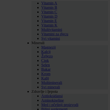
Vitamin A
Vitamin B
Vitamin C
Vitamin D
Vitamin E
Vitamin K
Multivitamini
Vitamini za djecu
Svi vitamini
Minerali
Magnezij
Kalcij
Željezo
Cink
Selen
Bakar
Krom
Kalij
Multiminerali
Svi minerali
Zdravlje i ljepota
Antioksidansi
Aminokiseline
Med i pčelinji proizvodi
Biljni suplementi