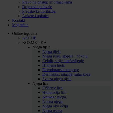
Pravo na pristup informacijama
Dojmovi i pohvale
Predstavke i pritužbe
Ankete i upitnici
Kontakt
Moj račun
Online trgovina
AKCIJE
KOZMETIKA
Njega tijela
Njega tijela
Njega ruku, stopala i noktiju
Celulit, strije i mršavljenje
Higijena tijela
Dezodoransi i znojenje
Dermatitis, iritacije, suha koža
Sve za njegu tijela
Njega lica
Čišćenje lica
Hidratacija lica
Anti-age njega
Noćna njega
Njega oko očiju
Njega usana