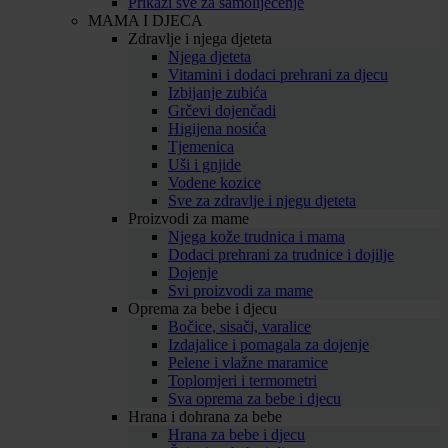
Prikaži sve za samoliječenje
MAMA I DJECA
Zdravlje i njega djeteta
Njega djeteta
Vitamini i dodaci prehrani za djecu
Izbijanje zubića
Grčevi dojenčadi
Higijena nosića
Tjemenica
Uši i gnjide
Vodene kozice
Sve za zdravlje i njegu djeteta
Proizvodi za mame
Njega kože trudnica i mama
Dodaci prehrani za trudnice i dojilje
Dojenje
Svi proizvodi za mame
Oprema za bebe i djecu
Bočice, sisači, varalice
Izdajalice i pomagala za dojenje
Pelene i vlažne maramice
Toplomjeri i termometri
Sva oprema za bebe i djecu
Hrana i dohrana za bebe
Hrana za bebe i djecu