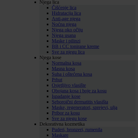
Njega lica
Čišćenje lica
Hidratacija lica
Anti-age njega
Noćna njega
Njega oko očiju
Njega usana
Maske i pilinzi
BB i CC tonirane kreme
Sve za njegu lica
Njega kose
Normalna kosa
Masna kosa
Suha i oštećena kosa
Prhut
Osjetljivo vlasište
Obojana kosa i boje za kosu
Ispadanje kose
Seboroični dermatitis vlasišta
Maske, regeneratori, sprejevi, ulja
Pribor za kosu
Sve za njegu kose
Dekorativna kozmetika
Puderi, bronzeri, rumenila
Maskare