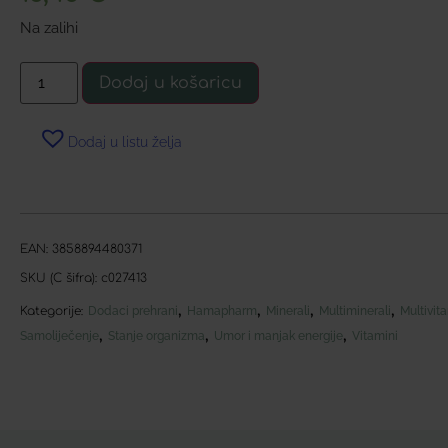
Na zalihi
Dodaj u košaricu
Dodaj u listu želja
EAN:
3858894480371
SKU (C šifra):
c027413
,
,
,
,
Kategorije:
Dodaci prehrani
Hamapharm
Minerali
Multiminerali
Multivit
,
,
,
Samoliječenje
Stanje organizma
Umor i manjak energije
Vitamini