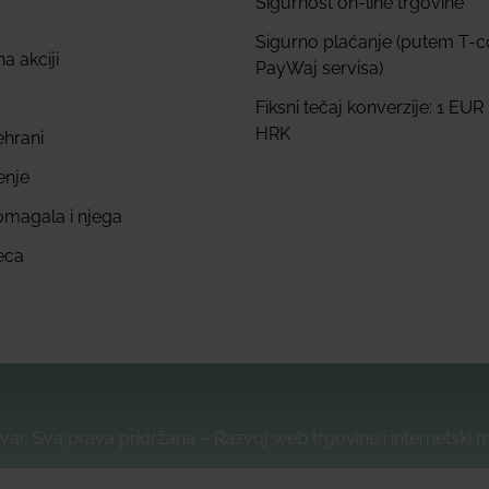
Sigurnost on-line trgovine
Sigurno plaćanje (putem T-
a akciji
PayWaj servisa)
Fiksni tečaj konverzije: 1 EUR
HRK
ehrani
enje
omagala i njega
eca
var, Sva prava pridržana – Razvoj web trgovine i internetski 