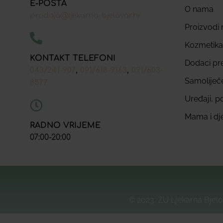
E-POŠTA
O nama
prodaja@ljekarna-bjelovar.hr
Proizvodi n
Kozmetika
KONTAKT TELEFONI
Dodaci pr
,
,
043/241-907
091/618-9163
091/603-
Samoliječ
8577
Uređaji, p
Mama i dj
RADNO VRIJEME
07:00-20:00
© 2023. ZU Ljekarna Bjelo