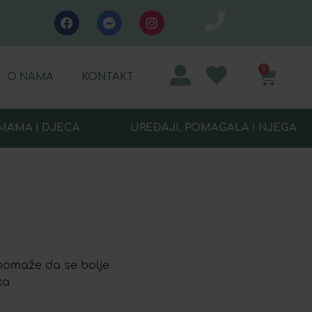
0
O NAMA
KONTAKT
MAMA I DJECA
UREĐAJI, POMAGALA I NJEGA
 pomaže da se bolje
ta