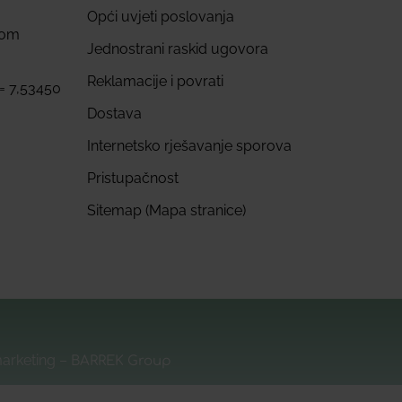
Opći uvjeti poslovanja
com
Jednostrani raskid ugovora
Reklamacije i povrati
 = 7,53450
Dostava
Internetsko rješavanje sporova
Pristupačnost
Sitemap (Mapa stranice)
marketing –
BARREK Group