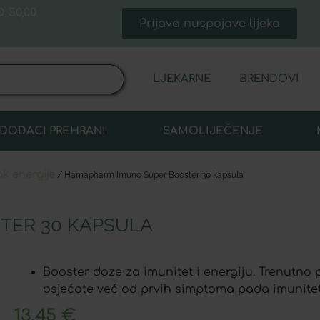
 50,00
Prijava nuspojave lijeka
LJEKARNE
BRENDOVI
DODACI PREHRANI
SAMOLIJEČENJE
k energije
/ Hamapharm Imuno Super Booster 30 kapsula
TER 30 KAPSULA
Booster doze za imunitet i energiju. Trenutno
osjećate već od prvih simptoma pada imunite
13,45
€