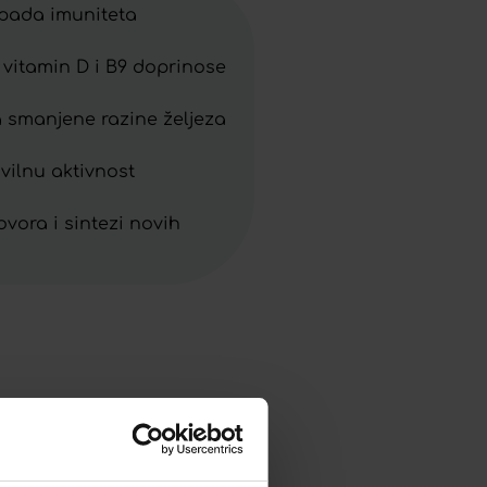
 pada imuniteta
 vitamin D i B9 doprinose
a smanjene razine željeza
vilnu aktivnost
vora i sintezi novih