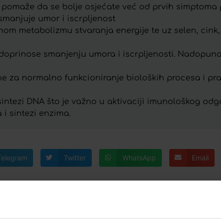
no pomaže da se bolje osjećate već od prvih simptoma
 smanjuje umor i iscrpljenost
lnom metabolizmu stvaranja energije te uz selen, cink,
ezo doprinose smanjenju umora i iscrpljenosti. Nadopun
ne za normalno funkcioniranje bioloških procesa i pra
sintezi DNA što je važno u aktivaciji imunološkog odgo
a i sintezi enzima.
Telegram
Twitter
WhatsApp
Email