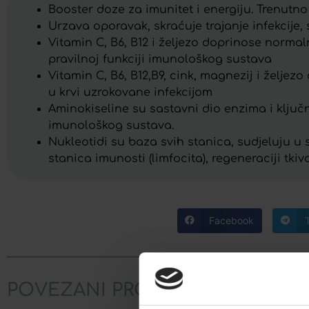
Booster doze za imunitet i energiju. Trenut
Urzava oporavak, skraćuje trajanje infekcije,
Vitamin C, B6, B12 i željezo doprinose norma
pravilnoj funkciji imunološkog sustava
Vitamin C, B6, B12,B9, cink, magnezij i želj
u krvi uzrokovane infekcijom
Aminokiseline su sastavni dio enzima i ključ
imunološkog sustava.
Nukleotidi su baza svih stanica, sudjeluju u 
stanica imunosti (limfocita), regeneraciji tkiv
Facebook
POVEZANI PROIZVODI