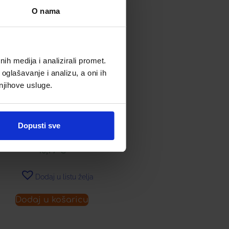
O nama
h medija i analizirali promet.
oglašavanje i analizu, a oni ih
 njihove usluge.
Dopusti sve
PENKRAFT SIRUP Á 250 ML
16,99
€
Dodaj u listu želja
Dodaj u košaricu