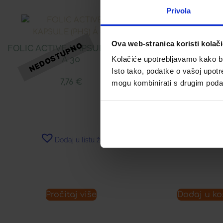
Privola
Ova web-stranica koristi kolač
FOLIC ACTIVE KAPSULE (PHS)
BOULARDII (PHS
Á 30
10
Kolačiće upotrebljavamo kako bis
Isto tako, podatke o vašoj upotr
7,76
€
9,30
mogu kombinirati s drugim podacim
Dodaj u listu želja
Dodaj u 
Pročitaj više
Dodaj u ko