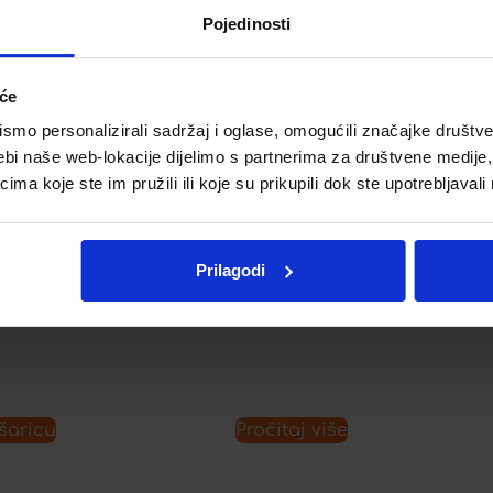
Pojedinosti
iće
) KAPSULE Á
BIO-C 500 DIREKT (PHS)
VREĆICA Á 20
mo personalizirali sadržaj i oglase, omogućili značajke društveni
ebi naše web-lokacije dijelimo s partnerima za društvene medije, 
€
10,43
€
a koje ste im pružili ili koje su prikupili dok ste upotrebljavali
Prilagodi
AL
listu želja
Dodaj u listu želja
šaricu
Pročitaj više