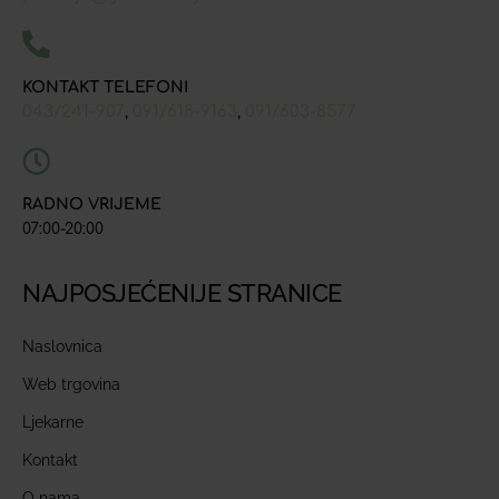
KONTAKT TELEFONI
043/241-907
091/618-9163
091/603-8577
,
,
RADNO VRIJEME
07:00-20:00
NAJPOSJEĆENIJE STRANICE
Naslovnica
Web trgovina
Ljekarne
Kontakt
O nama