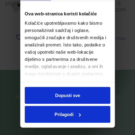
KREMA ZA LICE S ULJEM
ČIŠĆENJE LICA S
ARGANA
LAVANDOM I MEDOM
Ova web-stranica koristi kolačiće
Kolačiće upotrebljavamo kako bismo
33,73
€
15,31
€
personalizirali sadržaj i oglase,
omogućili značajke društvenih medija i
Dodaj u listu želja
Dodaj u listu želja
analizirali promet. Isto tako, podatke o
Pročitaj više
Pročitaj više
vašoj upotrebi naše web-lokacije
dijelimo s partnerima za društvene
medije, oglašavanje i analizu, a oni ih
mogu kombinirati s drugim podacima
koje ste im pružili ili koje su prikupili dok
ste upotrebljavali njihove usluge.
Dopusti sve
Saznajte prvi za nove proizvode i ekskluzivne promocije
Prijavite se na listu za novosti
Prilagodi