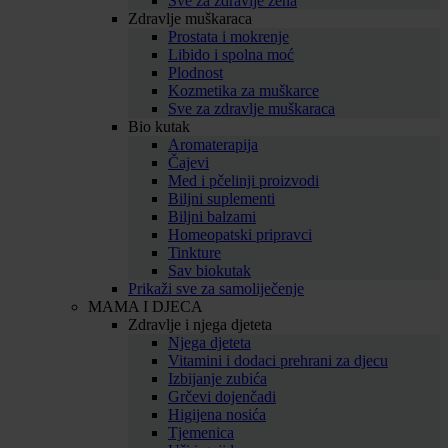
Sve za zdravlje žena
Zdravlje muškaraca
Prostata i mokrenje
Libido i spolna moć
Plodnost
Kozmetika za muškarce
Sve za zdravlje muškaraca
Bio kutak
Aromaterapija
Čajevi
Med i pčelinji proizvodi
Biljni suplementi
Biljni balzami
Homeopatski pripravci
Tinkture
Sav biokutak
Prikaži sve za samoliječenje
MAMA I DJECA
Zdravlje i njega djeteta
Njega djeteta
Vitamini i dodaci prehrani za djecu
Izbijanje zubića
Grčevi dojenčadi
Higijena nosića
Tjemenica