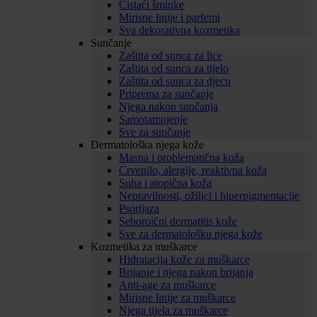
Čistaći šminke
Mirisne linije i parfemi
Sva dekorativna kozmetika
Sunčanje
Zaštita od sunca za lice
Zaštita od sunca za tijelo
Zaštita od sunca za djecu
Priprema za sunčanje
Njega nakon sunčanja
Samotamnjenje
Sve za sunčanje
Dermatološka njega kože
Masna i problematična koža
Crvenilo, alergije, reaktivna koža
Suha i atopična koža
Nepravilnosti, ožiljci i hiperpigmentacije
Psorijaza
Seboroični dermatitis kože
Sve za dermatološku njega kože
Kozmetika za muškarce
Hidratacija kože za muškarce
Brijanje i njega nakon brijanja
Anti-age za muškarce
Mirisne linije za muškarce
Njega tijela za muškarce