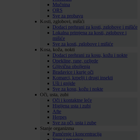
Mučnina
ORS
Sve za probavu
Kosti, zglobovi, mišići
Dodaci prehrani za kosti, zglobove i mišiće
Lokalna primjena za kosti, zglobove i
mišiće
Sve za kosti, zglobove i mišiće
Kosa, koža, nokti
Dodaci prehrani za kosu, kožu i nokte
Opekline, rane, ozljede
Gljivična oboljenja
Bradavice i kurje oči
Komarci, krpelji i drugi insekti
Uši i gnjide
Sve za kosu, kožu i nokte
Oči, usta, zubi
Oči i kontaktne leće
Higijena usta i zubi
Afte
Herpes
Sve za oči, usta i zube
Stanje organizma
Pamćenje i koncentracija
Stres i nesanica