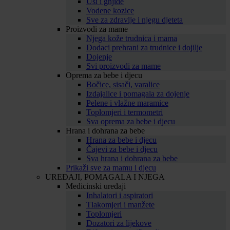
Uši i gnjide
Vodene kozice
Sve za zdravlje i njegu djeteta
Proizvodi za mame
Njega kože trudnica i mama
Dodaci prehrani za trudnice i dojilje
Dojenje
Svi proizvodi za mame
Oprema za bebe i djecu
Bočice, sisači, varalice
Izdajalice i pomagala za dojenje
Pelene i vlažne maramice
Toplomjeri i termometri
Sva oprema za bebe i djecu
Hrana i dohrana za bebe
Hrana za bebe i djecu
Čajevi za bebe i djecu
Sva hrana i dohrana za bebe
Prikaži sve za mamu i djecu
UREĐAJI, POMAGALA I NJEGA
Medicinski uređaji
Inhalatori i aspiratori
Tlakomjeri i manžete
Toplomjeri
Dozatori za lijekove