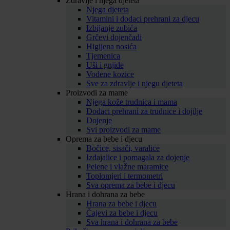
Zdravlje i njega djeteta
Njega djeteta
Vitamini i dodaci prehrani za djecu
Izbijanje zubića
Grčevi dojenčadi
Higijena nosića
Tjemenica
Uši i gnjide
Vodene kozice
Sve za zdravlje i njegu djeteta
Proizvodi za mame
Njega kože trudnica i mama
Dodaci prehrani za trudnice i dojilje
Dojenje
Svi proizvodi za mame
Oprema za bebe i djecu
Bočice, sisači, varalice
Izdajalice i pomagala za dojenje
Pelene i vlažne maramice
Toplomjeri i termometri
Sva oprema za bebe i djecu
Hrana i dohrana za bebe
Hrana za bebe i djecu
Čajevi za bebe i djecu
Sva hrana i dohrana za bebe