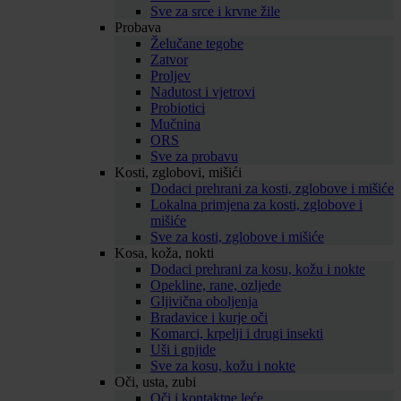
Sve za srce i krvne žile
Probava
Želučane tegobe
Zatvor
Proljev
Nadutost i vjetrovi
Probiotici
Mučnina
ORS
Sve za probavu
Kosti, zglobovi, mišići
Dodaci prehrani za kosti, zglobove i mišiće
Lokalna primjena za kosti, zglobove i
mišiće
Sve za kosti, zglobove i mišiće
Kosa, koža, nokti
Dodaci prehrani za kosu, kožu i nokte
Opekline, rane, ozljede
Gljivična oboljenja
Bradavice i kurje oči
Komarci, krpelji i drugi insekti
Uši i gnjide
Sve za kosu, kožu i nokte
Oči, usta, zubi
Oči i kontaktne leće