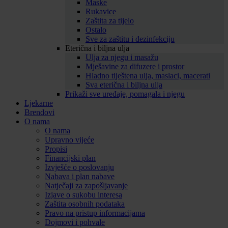
Maske
Rukavice
Zaštita za tijelo
Ostalo
Sve za zaštitu i dezinfekciju
Eterična i biljna ulja
Ulja za njegu i masažu
Mješavine za difuzere i prostor
Hladno tiještena ulja, maslaci, macerati
Sva eterična i biljna ulja
Prikaži sve uređaje, pomagala i njegu
Ljekarne
Brendovi
O nama
O nama
Upravno vijeće
Propisi
Financijski plan
Izvješće o poslovanju
Nabava i plan nabave
Natječaji za zapošljavanje
Izjave o sukobu interesa
Zaštita osobnih podataka
Pravo na pristup informacijama
Dojmovi i pohvale