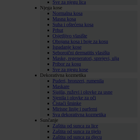
Sve za njegu lica
Njega kose
Normalna kosa
Masna kosa
Suha i oštećena kosa
Prhut
Osjetljivo vlasište
Obojana kosa i boje za kosu
Ispadanje kose
Seboroični dermatitis vlasišta
Maske, regeneratori, sprejevi, ulja
Pribor za kosu
Sve za njegu kose
Dekorativna kozmetika
Puderi, bronzeri, rumenila
Maskare
Sjajila, ruževi i olovke za usne
Sjenila i olovke za oči
Čistaći šminke
Mirisne linije i parfemi
Sva dekorativna kozmetika
Sunčanje
Zaštita od sunca za lice
Zaštita od sunca za tijelo
Zaštita od sunca za djecu