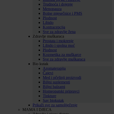
Trudnoća i dojenje
Menopauza
Bolne mjesečnice i PMS
Plodnost
Libido
Kontracepcija
Sve za zdravlje žena
Zdravlje muškaraca
Prostata i mokrenje
Libido i spolna moć
Plodnost
Kozmetika za muškarce
Sve za zdravlje muškaraca
Bio kutak
Aromaterapija
Čajevi
Med i pčelinji proizvodi
Biljni suplementi
Biljni balzami
Homeopatski pripravci
Tinkture
Sav biokutak
Prikaži sve za samoliječenje
MAMA I DJECA