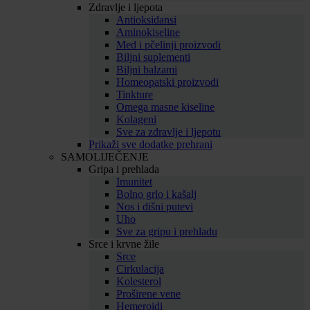
Zdravlje i ljepota
Antioksidansi
Aminokiseline
Med i pčelinji proizvodi
Biljni suplementi
Biljni balzami
Homeopatski proizvodi
Tinkture
Omega masne kiseline
Kolageni
Sve za zdravlje i ljepotu
Prikaži sve dodatke prehrani
SAMOLIJEČENJE
Gripa i prehlada
Imunitet
Bolno grlo i kašalj
Nos i dišni putevi
Uho
Sve za gripu i prehladu
Srce i krvne žile
Srce
Cirkulacija
Kolesterol
Proširene vene
Hemeroidi