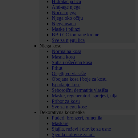
Hidratacija lica
Anti-age njega
Noćna njega
Njega oko očiju
Njega usana
Maske i pilinzi
BB i CC tonirane kreme
Sve za njegu lica
Njega kose
Normalna kosa
Masna kosa
Suha i oštećena kosa
Prhut
Osjetljivo vlasište
Obojana kosa i boje za kosu
Ispadanje kose
Seboroični dermatitis vlasišta
Maske, regeneratori, sprejevi, ulja
Pribor za kosu
Sve za njegu kose
Dekorativna kozmetika
Puderi, bronzeri, rumenila
Maskare
Sjajila, ruževi i olovke za usne
Sjenila i olovke za oči