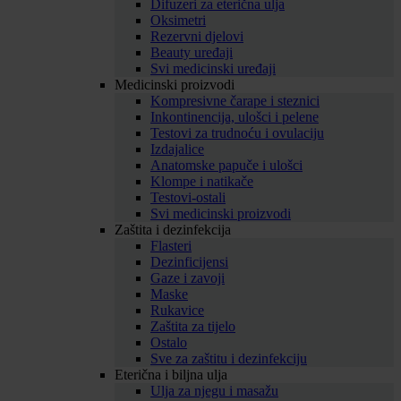
Difuzeri za eterična ulja
Oksimetri
Rezervni djelovi
Beauty uređaji
Svi medicinski uređaji
Medicinski proizvodi
Kompresivne čarape i steznici
Inkontinencija, ulošci i pelene
Testovi za trudnoću i ovulaciju
Izdajalice
Anatomske papuče i ulošci
Klompe i natikače
Testovi-ostali
Svi medicinski proizvodi
Zaštita i dezinfekcija
Flasteri
Dezinficijensi
Gaze i zavoji
Maske
Rukavice
Zaštita za tijelo
Ostalo
Sve za zaštitu i dezinfekciju
Eterična i biljna ulja
Ulja za njegu i masažu