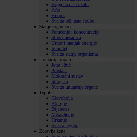
Higijena usta i zubi
Afte
Herpes
Sve za oči, usta i zube
Stanje organizma
Pamćenje i koncentracija
Stres i nesanica
Umor i manjak energije
Imunitet
Sve za stanje organizma
Unutarnji organi
Jetra i žuć
Prostata
Mokraćni sustav
Štitnjača
Sve za unutarnje organe
Tegobe
Glavobolja
Alergije
Dijabetes
Mršavljenje
Hrkanje
Sve za tegobe
Zdravlje žena
Intimna njega i zdravlje