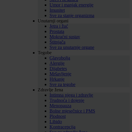
Umor i manjak energije
Imunitet
Sve za stanje organizma
Unutarnji organi
Jetra i žuć
Prostata
Mokraćni sustav
Štitnjača
Sve za unutarnje organe
Tegobe
Glavobolja
Alergije
Dijabetes
Mršavljenje
Hrkanje
Sve za tegobe
Zdravlje žena
Intimna njega i zdravlje
Trudnoća i dojenje
Menopauza
Bolne mjesečnice i PMS
Plodnost
Libido
Kontracepcija