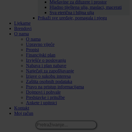
Mješavine za difuzere i prostor
Hladno tiještena ulja, maslaci, macerati
Sva eterična i biljna ulja
Prikaži sve uređaje, pomagala i njegu
Ljekarne
Brendovi
O nama
O nama
Upravno vijeće
Propisi
Financijski plan
Izvješće o poslovanju
Nabava i plan nabave
Natječaji za zapošljavanje
Izjave o sukobu interesa
Zaštita osobnih podataka
Pravo na pristup informacijama
Dojmovi i pohvale
Predstavke i pritužbe
Ankete i upitnici
Kontakt
Moj račun
Pretraživanje...