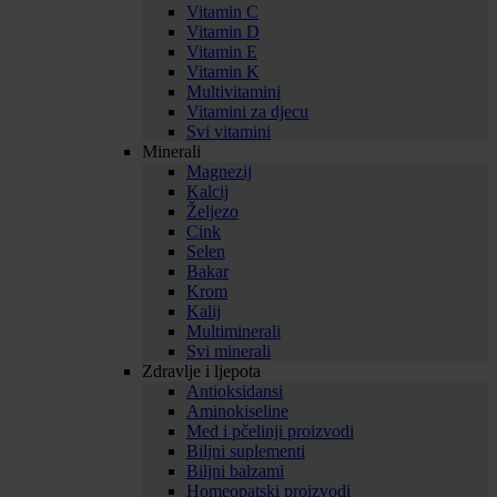
Vitamin C
Vitamin D
Vitamin E
Vitamin K
Multivitamini
Vitamini za djecu
Svi vitamini
Minerali
Magnezij
Kalcij
Željezo
Cink
Selen
Bakar
Krom
Kalij
Multiminerali
Svi minerali
Zdravlje i ljepota
Antioksidansi
Aminokiseline
Med i pčelinji proizvodi
Biljni suplementi
Biljni balzami
Homeopatski proizvodi