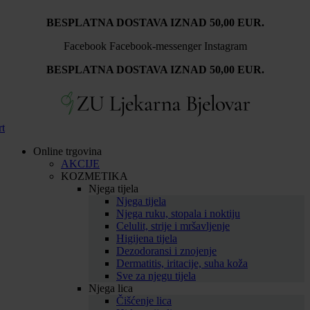
Idi
BESPLATNA DOSTAVA IZNAD 50,00 EUR.
na
sadržaj
Facebook
Facebook-messenger
Instagram
BESPLATNA DOSTAVA IZNAD 50,00 EUR.
rt
Online trgovina
AKCIJE
KOZMETIKA
Njega tijela
Njega tijela
Njega ruku, stopala i noktiju
Celulit, strije i mršavljenje
Higijena tijela
Dezodoransi i znojenje
Dermatitis, iritacije, suha koža
Sve za njegu tijela
Njega lica
Čišćenje lica