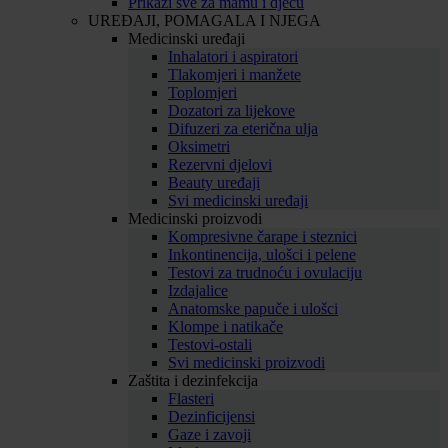
Prikaži sve za mamu i djecu
UREĐAJI, POMAGALA I NJEGA
Medicinski uređaji
Inhalatori i aspiratori
Tlakomjeri i manžete
Toplomjeri
Dozatori za lijekove
Difuzeri za eterična ulja
Oksimetri
Rezervni djelovi
Beauty uređaji
Svi medicinski uređaji
Medicinski proizvodi
Kompresivne čarape i steznici
Inkontinencija, ulošci i pelene
Testovi za trudnoću i ovulaciju
Izdajalice
Anatomske papuče i ulošci
Klompe i natikače
Testovi-ostali
Svi medicinski proizvodi
Zaštita i dezinfekcija
Flasteri
Dezinficijensi
Gaze i zavoji