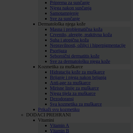
Priprema za sunčanje
Njega nakon sunčanja
Samotamnjenje
Sve za sunčanje
Dermatološka njega kože
Masna i problematična koža
Crvenilo, alergije, reaktivna koža
Suha i atopična koža
Nepravilnosti, ožiljci i hiperpigmentacije
Psorijaza
Seboroični dermatitis kože
Sve za dermatološku njega kože
Kozmetika za muškarce
Hidratacija kože za muškarce
Brijanje i njega nakon brijanja
Anti-age za muškarce
Mirisne linije za muškarce
Njega tijela za muškarce
Dezodoransi
Sva kozmetika za muškarce
Prikaži svu kozmetiku
DODACI PREHRANI
Vitamini
Vitamin A
Vitamin B