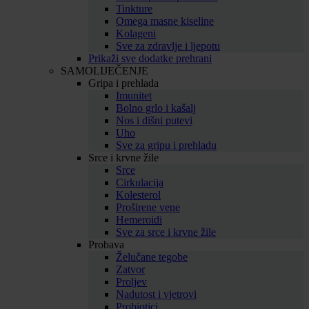
Tinkture
Omega masne kiseline
Kolageni
Sve za zdravlje i ljepotu
Prikaži sve dodatke prehrani
SAMOLIJEČENJE
Gripa i prehlada
Imunitet
Bolno grlo i kašalj
Nos i dišni putevi
Uho
Sve za gripu i prehladu
Srce i krvne žile
Srce
Cirkulacija
Kolesterol
Proširene vene
Hemeroidi
Sve za srce i krvne žile
Probava
Želučane tegobe
Zatvor
Proljev
Nadutost i vjetrovi
Probiotici