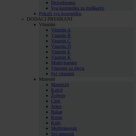
Dezodoransi
Sva kozmetika za muškarce
Prikaži svu kozmetiku
DODACI PREHRANI
Vitamini
Vitamin A
Vitamin B
Vitamin C
Vitamin D
Vitamin E
Vitamin K
Multivitamini
Vitamini za djecu
Svi vitamini
Minerali
Magnezij
Kalcij
Željezo
Cink
Selen
Bakar
Krom
Kalij
Multiminerali
Svi minerali