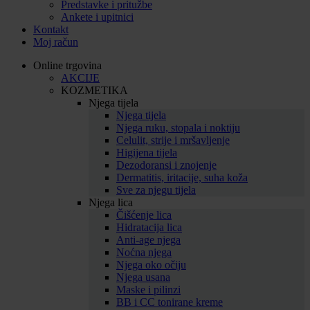
Predstavke i pritužbe
Ankete i upitnici
Kontakt
Moj račun
Online trgovina
AKCIJE
KOZMETIKA
Njega tijela
Njega tijela
Njega ruku, stopala i noktiju
Celulit, strije i mršavljenje
Higijena tijela
Dezodoransi i znojenje
Dermatitis, iritacije, suha koža
Sve za njegu tijela
Njega lica
Čišćenje lica
Hidratacija lica
Anti-age njega
Noćna njega
Njega oko očiju
Njega usana
Maske i pilinzi
BB i CC tonirane kreme