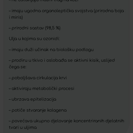
– imaju ugodna organoleptička svojstva (prirodna boja
i miris)
– prirodni sastav (98,5 %)
Ulja u kojima su ozonidi:
– imaju duži učinak na biološku podlogu
– prodiru u tkivo i oslobađa se aktivni kisik, uslijed
čega se:
– poboljšava cirkulacija krvi
– aktiviraju metabolički procesi
– ubrzava epitelizacija
– potiče stvaranje kolagena
– povećava ukupno djelovanje koncentriranih djelatnih
tvari u uljima