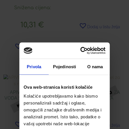
Snižena cijena:
10,31
€
Dodaj u listu želja
Dodaj u listu želja
Pročitaj više
Pročitaj više
Privola
Pojedinosti
O nama
Ova web-stranica koristi kolačiće
APIVITA MICELARNA
APIVITA CRNI GEL ZA
Kolačiće upotrebljavamo kako bismo
VODA S RUŽOM I MEDOM
ČIŠĆENJE LICA
personalizirali sadržaj i oglase,
omogućili značajke društvenih medija i
15,31
€
16,89
€
analizirali promet. Isto tako, podatke o
vašoj upotrebi naše web-lokacije
Dodaj u listu želja
Dodaj u listu želja