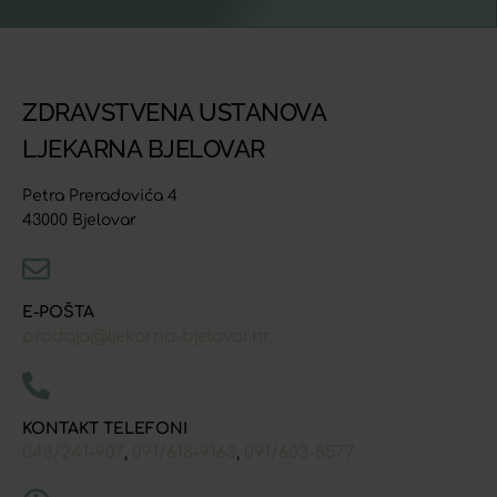
ZDRAVSTVENA USTANOVA
LJEKARNA BJELOVAR
Petra Preradovića 4
43000 Bjelovar
E-POŠTA
prodaja@ljekarna-bjelovar.hr
KONTAKT TELEFONI
043/241-907
091/618-9163
091/603-8577
,
,