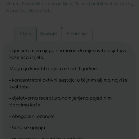
Verum
Kozmetika za njegu tijela
Masna i problematična koža
,
,
,
Njega lica
Njega tijela
,
Opis
Sastojci
Pakiranje
Uljni serum za njegu normalne do mješovite osjetljive
kože lica i tijela.
Mogu ga koristiti i djeca iznad 3 godine.
– koncentrirani aktivni sastojci u biljnim uljima najviše
kvalitete
– djelotvorna receptura namijenjena pojedinim
tipovima kože
– obogaćeni ozonom
– brzo se upijaju
– ne ostavljaju masni trag na koži