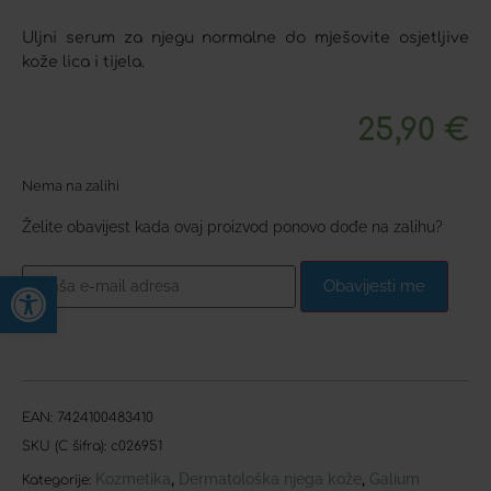
Uljni serum za njegu normalne do mješovite osjetljive
kože lica i tijela.
25,90
€
Nema na zalihi
Želite obavijest kada ovaj proizvod ponovo dođe na zalihu?
Open toolbar
Obavijesti me
EAN:
7424100483410
SKU (C šifra):
c026951
Kozmetika
Dermatološka njega kože
Galium
,
,
Kategorije: