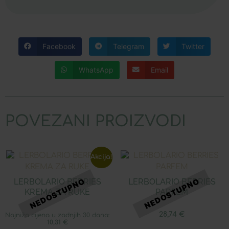
Facebook
Telegram
Twitter
WhatsApp
Email
POVEZANI PROIZVODI
Akcija!
LERBOLARIO BERRIES
LERBOLARIO BERRIES
KREMA ZA RUKE
PARFEM
28,74
€
Najniža cijena u zadnjih 30 dana:
10,31
€