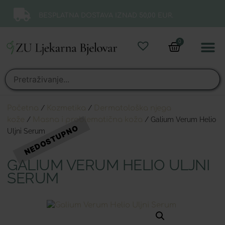
BESPLATNA DOSTAVA IZNAD 50,00 EUR.
0
Online 
Moj ra
Početna
/
Kozmetika
/
Dermatološka njega
kože
/
Masna i problematična koža
/ Galium Verum Helio
Uljni Serum
GALIUM VERUM HELIO ULJNI
SERUM