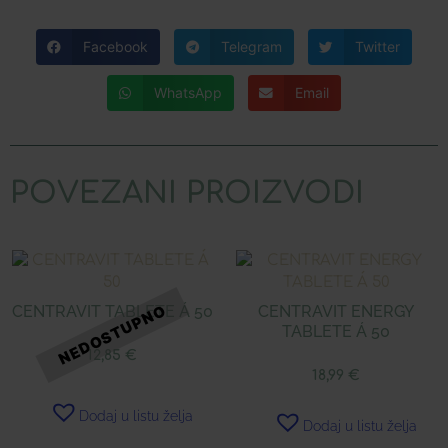
Facebook
Telegram
Twitter
WhatsApp
Email
POVEZANI PROIZVODI
CENTRAVIT TABLETE Á 50
CENTRAVIT ENERGY
TABLETE Á 50
12,85
€
18,99
€
Dodaj u listu želja
Dodaj u listu želja