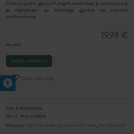
Četkica protiv gljivica FungeX medicinski je proizvod koji
je namijenjen za tretiranje gljivica na noktima
(onihomikoza).
19,98
€
Na zalihi
Dodaj u košaricu
Open toolbar
Dodaj u listu želja
EAN:
8719325830286
SKU (C šifra):
C028248
Gljivična oboljenja
Kosa, koža, nokti
Samoliječenje
,
,
Kategorije: