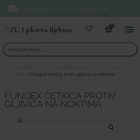
BESPLATNA DOSTAVA IZNAD 50,00 EUR.
0
Online 
Moj ra
Početna
/
Samoliječenje
/
Kosa, koža, nokti
/
Gljivična
oboljenja
/ FungeX četkica protiv gljivica na noktima
FUNGEX ČETKICA PROTIV
GLJIVICA NA NOKTIMA