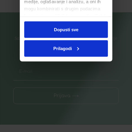
medije, oglašavanje i analizu, a oni ih
mogu kombinirati s drugim podacima
koje ste im pružili ili koje su prikupili dok
ste upotrebljavali njihove usluge.
Dopusti sve
Saznajte prvi za nove proizvode i ekskluzivne promocije
Prilagodi
Prijavite se na listu za novosti
Prijava ⟶