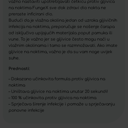
važno nastaviti upotrebljavati četkicu protiv gljivica
na noktima FungeX sve dok zdravi dio nokta ne
preraste inficirani dio.
Budući da je vlažna okolina jedan od uzroka gljivičnih
infekcija na noktima, preporučuje se nošenje čarapa
od isključivo upijajućih materijala poput pamuka ili
vune. To je važno jer se gljivice često mogu naći u
vlažnim okolinama i tamo se razmnožavati. Ako imate
gljivice na noktima, važno je da su vam noge uvijek
suhe.
Prednosti:
– Dokazano učinkovita formula protiv gljivica na
noktima
– Uništava gljivice na noktima unutar 20 sekundi!
– 100 % učinkovita protiv gljivica na noktima
– Sprječava širenje infekcije i pomaže u sprječavanju
ponovne infekcije