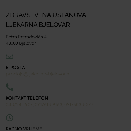
ZDRAVSTVENA USTANOVA
LJEKARNA BJELOVAR
Petra Preradovića 4
43000 Bjelovar
E-POŠTA
prodaja@ljekarna-bjelovar.hr
KONTAKT TELEFONI
043/241-907
091/618-9163
091/603-8577
,
,
RADNO VRIJEME