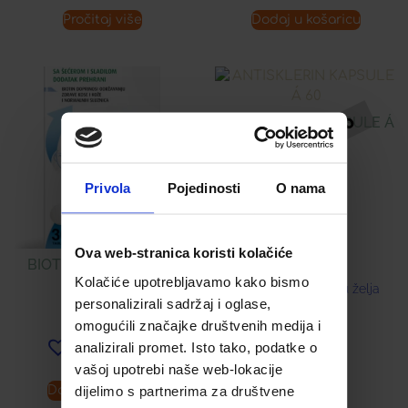
Pročitaj više
Dodaj u košaricu
ANTISKLERIN KAPSULE Á
60
14,00
€
Privola
Pojedinosti
O nama
Ova web-stranica koristi kolačiće
BIOTIN TABLETE Á 30
Kolačiće upotrebljavamo kako bismo
Dodaj u listu želja
personalizirali sadržaj i oglase,
7,99
€
omogućili značajke društvenih medija i
analizirali promet. Isto tako, podatke o
Dodaj u listu želja
vašoj upotrebi naše web-lokacije
dijelimo s partnerima za društvene
Dodaj u košaricu
Pročitaj više