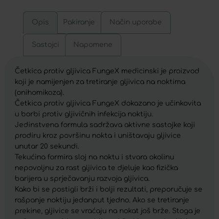
Opis
Pakiranje
Način uporabe
Sastojci
Napomene
Četkica protiv gljivica FungeX medicinski je proizvod
koji je namijenjen za tretiranje gljivica na noktima
(onihomikoza).
Četkica protiv gljivica FungeX dokazano je učinkovita
u borbi protiv gljivičnih infekcija noktiju.
Jedinstvena formula sadržava aktivne sastojke koji
prodiru kroz površinu nokta i uništavaju gljivice
unutar 20 sekundi.
Tekućina formira sloj na noktu i stvara okolinu
nepovoljnu za rast gljivica te djeluje kao fizička
barijera u sprječavanju razvoja gljivica.
Kako bi se postigli brži i bolji rezultati, preporučuje se
rašpanje noktiju jedanput tjedno. Ako se tretiranje
prekine, gljivice se vraćaju na nokat još brže. Stoga je