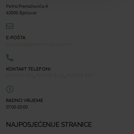
Petra Preradovića 4
43000 Bjelovar
E-POŠTA
prodaja@ljekarna-bjelovar.hr
KONTAKT TELEFONI
043/241-907
091/618-9163
091/603-8577
,
,
RADNO VRIJEME
07:00-20:00
NAJPOSJEĆENIJE STRANICE