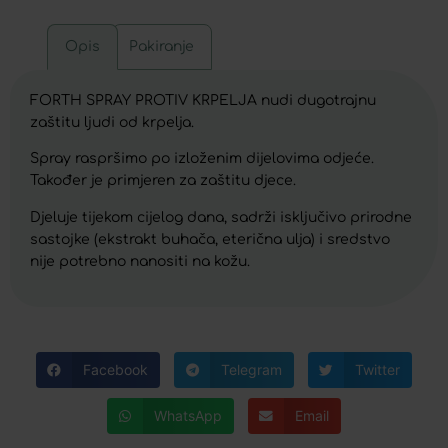
Opis
Pakiranje
FORTH SPRAY PROTIV KRPELJA nudi dugotrajnu
zaštitu ljudi od krpelja.
Spray raspršimo po izloženim dijelovima odjeće.
Također je primjeren za zaštitu djece.
Djeluje tijekom cijelog dana, sadrži isključivo prirodne
sastojke (ekstrakt buhača, eterična ulja) i sredstvo
nije potrebno nanositi na kožu.
Facebook
Telegram
Twitter
WhatsApp
Email