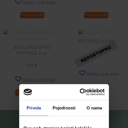
Dodaj u listu želja
Pročitaj više
Pročitaj više
IRIX SPREJ 75 ML
BOULARDII (PHS)
KAPSULE Á 10
7,86
€
9,30
€
Dodaj u listu želja
Dodaj u listu želja
Dodaj u košaricu
Pročitaj više
Privola
Pojedinosti
O nama