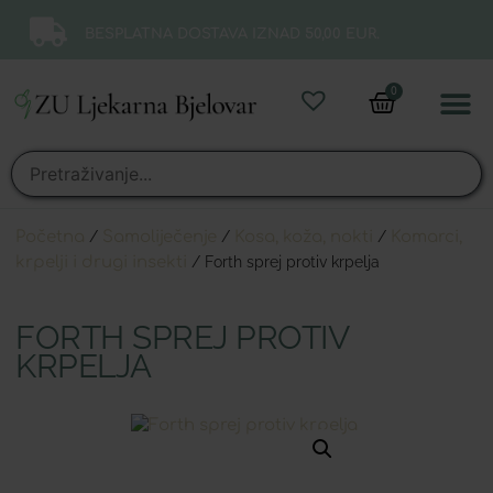
BESPLATNA DOSTAVA IZNAD 50,00 EUR.
0
Online 
Moj ra
Početna
/
Samoliječenje
/
Kosa, koža, nokti
/
Komarci,
krpelji i drugi insekti
/ Forth sprej protiv krpelja
FORTH SPREJ PROTIV
KRPELJA