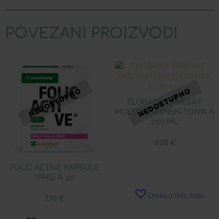
POVEZANI PROIZVODI
FLORADIX EPRESAT
MULTIVITAMINSKI TONIK Á
250 ML
18,00
€
FOLIC ACTIVE KAPSULE
(PHS) Á 30
Dodaj u listu želja
7,76
€