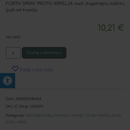
FORTH SPRAY PROTIV KRPELJA nudi dugotrajnu zaštitu
ljudi od krpelja.
10,21
€
Na zalihi
Dodaj u košaricu
Dodaj u listu želja
Open toolbar
EAN:
3830000584104
SKU (C šifra):
c005491
Samoliječenje
Komarci, krpelji i drugi insekti
Kosa,
,
,
Kategorije:
koža, nokti