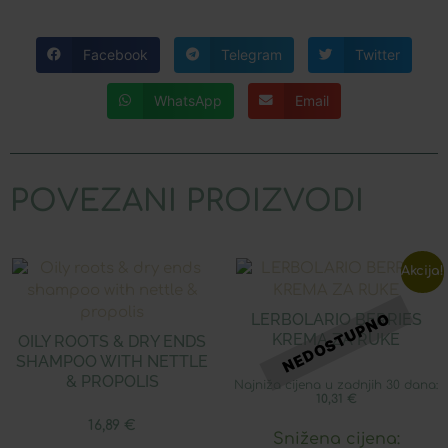
Facebook
Telegram
Twitter
WhatsApp
Email
POVEZANI PROIZVODI
Akcija!
LERBOLARIO BERRIES
KREMA ZA RUKE
OILY ROOTS & DRY ENDS
SHAMPOO WITH NETTLE
& PROPOLIS
Najniža cijena u zadnjih 30 dana:
10,31
€
16,89
€
Snižena cijena: