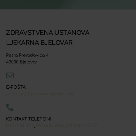
ZDRAVSTVENA USTANOVA
LJEKARNA BJELOVAR
Petra Preradovića 4
43000 Bjelovar
E-POŠTA
prodaja@ljekarna-bjelovar.hr
KONTAKT TELEFONI
043/241-907
091/618-9163
091/603-8577
,
,