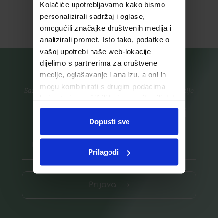
Kolačiće upotrebljavamo kako bismo
personalizirali sadržaj i oglase,
Pročitaj više
Pročitaj više
omogućili značajke društvenih medija i
analizirali promet. Isto tako, podatke o
vašoj upotrebi naše web-lokacije
dijelimo s partnerima za društvene
medije, oglašavanje i analizu, a oni ih
mogu kombinirati s drugim podacima
Saznajte prvi za nove proizvode i ekskluzivne promocije
koje ste im pružili ili koje su prikupili dok
ste upotrebljavali njihove usluge.
Prijavite se na listu za novosti
Dopusti sve
Prilagodi
Prijava ⟶