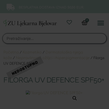
BESPLATNA DOSTAVA IZNAD 50,00 EUR.
0
Online 
Moj ra
Početna
/
Kozmetika
/
Dermatološka njega
kože
/
Nepravilnosti, ožiljci i hiperpigmentacije
/ Filorga
UV DEFENCE SPF50+
FILORGA UV DEFENCE SPF50+