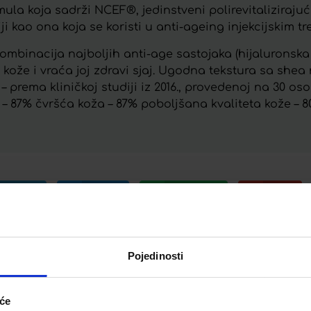
rmula koja sadrži NCEF®, jedinstveni polirevitaliziraju
ji kao ona koja se koristi u anti-ageing injekcijskim t
: kombinacija najboljih anti-age sastojaka (hijaluronska
u kože i vraća joj zdravi sjaj. Ugodna tekstura sa she
a – prema kliničkoj studiji iz 2016., provedenoj na 30 o
– 87% čvršća koža – 87% poboljšana kvaliteta kože – 80
Telegram
Twitter
WhatsApp
Email
Pojedinosti
iće