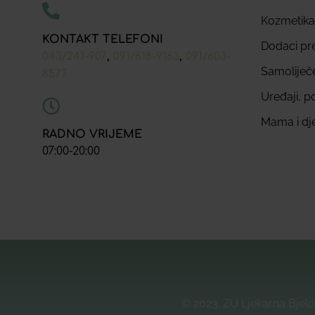
Kozmetika
KONTAKT TELEFONI
Dodaci pr
,
,
043/241-907
091/618-9163
091/603-
Samoliječ
8577
Uređaji, p
Mama i dj
RADNO VRIJEME
07:00-20:00
© 2023. ZU Ljekarna Bjelo