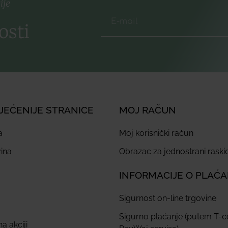
ije
osti
JEĆENIJE STRANICE
MOJ RAČUN
a
Moj korisnički račun
ina
Obrazac za jednostrani rask
INFORMACIJE O PLAĆ
Sigurnost on-line trgovine
Sigurno plaćanje (putem T-
a akciji