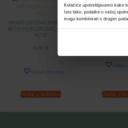
Kolačiće upotrebljavamo kako bis
Isto tako, podatke o vašoj upotr
LERBOLARIO
mogu kombinirati s drugim podacim
ŠAMPON ZA T
MOISTURIZING SHAMPOO
WITH HYALURONIC ACID &
ALOE
16,55
16,89
€
Dodaj u 
Dodaj u listu želja
Dodaj u košaricu
Dodaj u ko