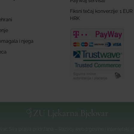
PayWaj servisa)
Fiksni tečaj konverzije: 1 EUR
HRK
ehrani
enje
omagala i njega
eca
var, Sva prava pridržana – Razvoj web trgovine i internetski 