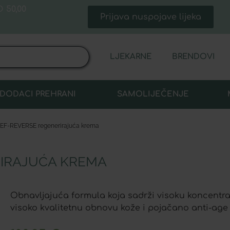
 50,00
Prijava nuspojave lijeka
LJEKARNE
BRENDOVI
DODACI PREHRANI
SAMOLIJEČENJE
CEF-REVERSE regenerirajuća krema
RIRAJUĆA KREMA
Obnavljajuća formula koja sadrži visoku koncent
visoko kvalitetnu obnovu kože i pojačano anti-age 