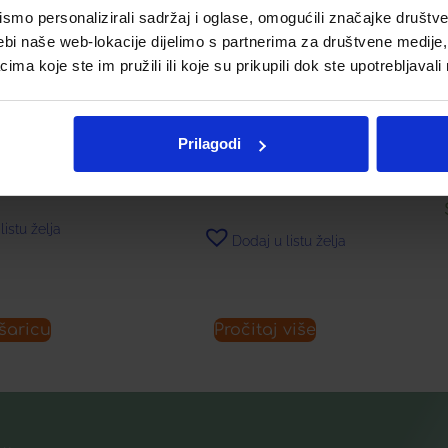
mo personalizirali sadržaj i oglase, omogućili značajke društveni
ebi naše web-lokacije dijelimo s partnerima za društvene medije, 
 BAOBAB
a koje ste im pružili ili koje su prikupili dok ste upotrebljavali
UŠIRANJE
LERBOLARIO ARGAN KREMA
A
ZA LICE S ULJEM ARGANA
M
€
Prilagodi
33,73
€
Naj
listu želja
Dodaj u listu želja
šaricu
Pročitaj više