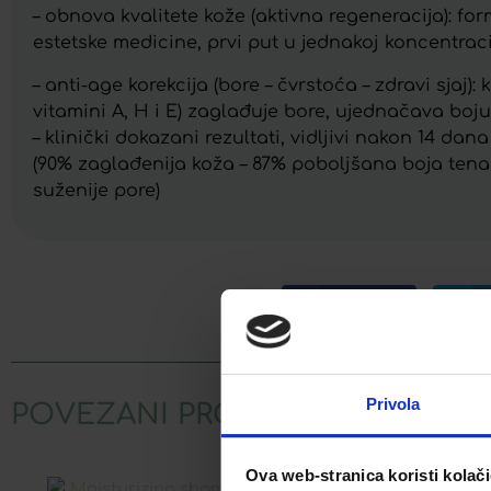
– obnova kvalitete kože (aktivna regeneracija): fo
estetske medicine, prvi put u jednakoj koncentraci
– anti-age korekcija (bore – čvrstoća – zdravi sjaj)
vitamini A, H i E) zaglađuje bore, ujednačava boj
– klinički dokazani rezultati, vidljivi nakon 14 dan
(90% zaglađenija koža – 87% poboljšana boja tena 
suženije pore)
Facebook
Privola
POVEZANI PROIZVODI
Ova web-stranica koristi kolač