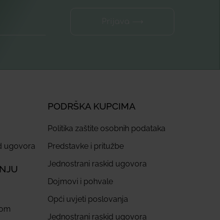
Prijava ⟶
PODRŠKA KUPCIMA
Politika zaštite osobnih podataka
id ugovora
Predstavke i pritužbe
Jednostrani raskid ugovora
ANJU
Dojmovi i pohvale
Opći uvjeti poslovanja
com
Jednostrani raskid ugovora