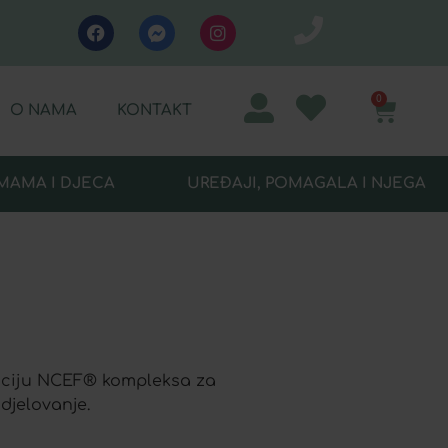
0
O NAMA
KONTAKT
MAMA I DJECA
UREĐAJI, POMAGALA I NJEGA
raciju NCEF® kompleksa za
djelovanje.