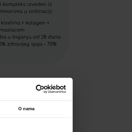
ći kompleks izveden iz
retmanima u ordinaciji
 kiselina + kolagen +
a maslacem
soba u trajanju od 28 dana
% zdravijeg sjaja – 70%
O nama