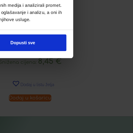
Akcija!
h medija i analizirali promet.
oglašavanje i analizu, a oni ih
 njihove usluge.
PIVITA GEL ZA UMIVANJE
ASNE I MJEŠOVITE KOŽE
LICA
Dopusti sve
niža cijena u zadnjih 30 dana:
16,89
€
8,45
€
Snižena cijena:
Dodaj u listu želja
Dodaj u košaricu