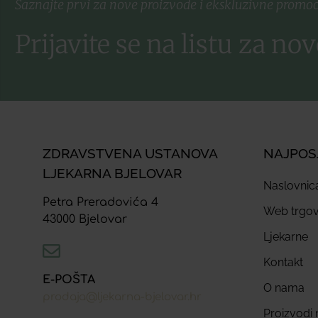
Saznajte prvi za nove proizvode i ekskluzivne promoc
Prijavite se na listu za nov
ZDRAVSTVENA USTANOVA
NAJPOS
LJEKARNA BJELOVAR
Naslovnic
Petra Preradovića 4
Web trgov
43000 Bjelovar
Ljekarne
Kontakt
E-POŠTA
O nama
prodaja@ljekarna-bjelovar.hr
Proizvodi n