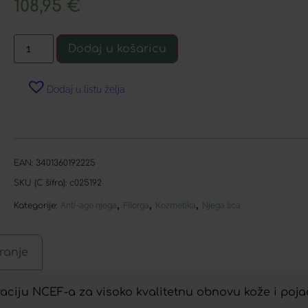
108,95
€
Dodaj u košaricu
Dodaj u listu želja
EAN:
3401360192225
SKU (C šifra):
c025192
,
,
,
Kategorije:
Anti-age njega
Filorga
Kozmetika
Njega lica
ranje
aciju NCEF-a za visoko kvalitetnu obnovu kože i poja