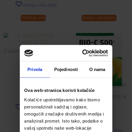
Dodaj u listu želja
Pročitaj više
Dodaj u košaricu
C 1000 ŠUMEĆE TABLETE
Á 20
Privola
Pojedinosti
O nama
7,98
€
Ova web-stranica koristi kolačiće
BIO-C 500 ® TABLETE Á
Kolačiće upotrebljavamo kako bismo
40
personalizirali sadržaj i oglase,
Dodaj u listu želja
omogućili značajke društvenih medija i
9,99
€
analizirali promet. Isto tako, podatke o
vašoj upotrebi naše web-lokacije
Dodaj u listu želja