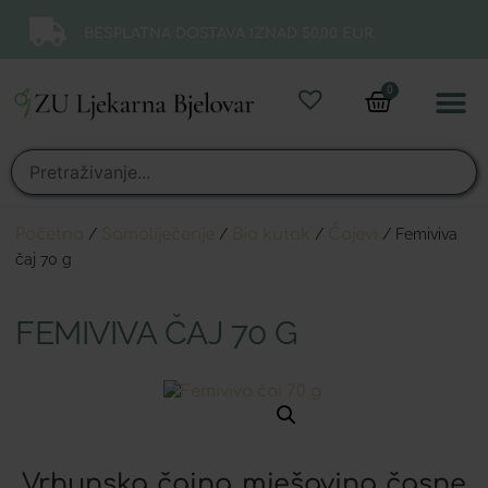
BESPLATNA DOSTAVA IZNAD 50,00 EUR.
0
Online 
Moj ra
Početna
/
Samoliječenje
/
Bio kutak
/
Čajevi
/ Femiviva
čaj 70 g
FEMIVIVA ČAJ 70 G
Vrhunska čajna mješavina časne