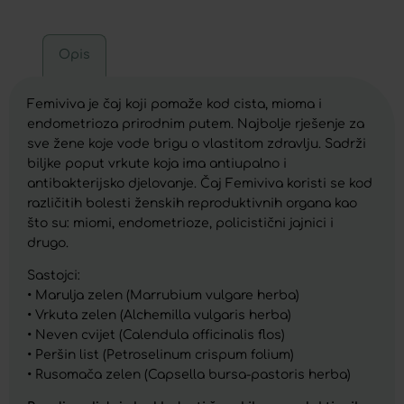
Opis
Femiviva je čaj koji pomaže kod cista, mioma i
endometrioza prirodnim putem. Najbolje rješenje za
sve žene koje vode brigu o vlastitom zdravlju. Sadrži
biljke poput vrkute koja ima antiupalno i
antibakterijsko djelovanje. Čaj Femiviva koristi se kod
različitih bolesti ženskih reproduktivnih organa kao
što su: miomi, endometrioze, policistični jajnici i
drugo.
Sastojci:
• Marulja zelen (Marrubium vulgare herba)
• Vrkuta zelen (Alchemilla vulgaris herba)
• Neven cvijet (Calendula officinalis flos)
• Peršin list (Petroselinum crispum folium)
• Rusomača zelen (Capsella bursa-pastoris herba)