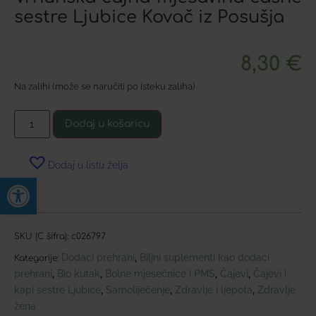
sestre Ljubice Kovač iz Posušja
8,30
€
Na zalihi (može se naručiti po isteku zaliha)
Dodaj u košaricu
Dodaj u listu želja
Open toolbar
SKU (C šifra):
c026797
Dodaci prehrani
Biljni suplementi kao dodaci
,
Kategorije:
prehrani
Bio kutak
Bolne mjesečnice i PMS
Čajevi
Čajevi i
,
,
,
,
kapi sestre Ljubice
Samoliječenje
Zdravlje i ljepota
Zdravlje
,
,
,
žena