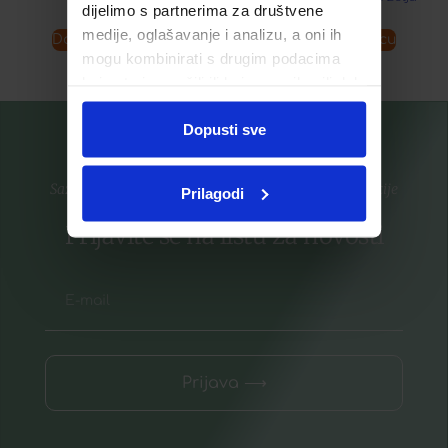
dijelimo s partnerima za društvene
medije, oglašavanje i analizu, a oni ih
Dodaj u košaricu
Dodaj u košaricu
mogu kombinirati s drugim podacima
koje ste im pružili ili koje su prikupili dok
ste upotrebljavali njihove usluge.
Dopusti sve
Saznajte prvi za nove proizvode i ekskluzivne promocije
Prilagodi
Prijavite se na listu za novosti
Prijava ⟶