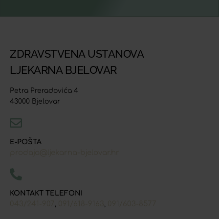
ZDRAVSTVENA USTANOVA
LJEKARNA BJELOVAR
Petra Preradovića 4
43000 Bjelovar
E-POŠTA
prodaja@ljekarna-bjelovar.hr
KONTAKT TELEFONI
043/241-907
091/618-9163
091/603-8577
,
,