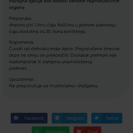
Povoljno djeluje kod bolesti ženskih reproduktivnih
organa
Preporuka:
dnevno piti 1 litru čaja. Količina u jednom pakiranju
čaja dostatna za 35 dana korištenja.
Napomena:
Čuvati od dohvata male djece. Preporučene dnevne
doze ne smiju se prekoračiti. Dodatak prehrani nije
nadomjestak ili zamjena uravnoteženoj
prehrani.
Upozorenje:
Ne preporučuje se trudnicama i dojiljama.
Facebook
Telegram
Twitter
WhatsApp
Email