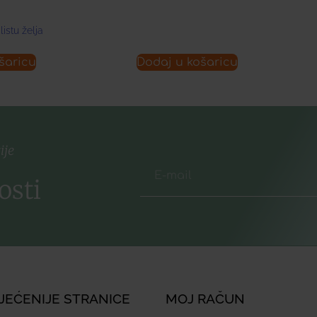
listu želja
šaricu
Dodaj u košaricu
ije
osti
JEĆENIJE STRANICE
MOJ RAČUN