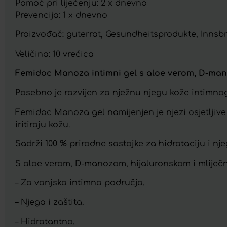
Pomoć pri liječenju: 2 x dnevno
Prevencija: 1 x dnevno
Proizvođač: guterrat, Gesundheitsprodukte, Innsbr
Veličina: 10 vrećica
Femidoc Manoza intimni gel s aloe verom, D-mano
Posebno je razvijen za nježnu njegu kože intimno
Femidoc Manoza gel namijenjen je njezi osjetljive
iritiraju kožu.
Sadrži 100 % prirodne sastojke za hidrataciju i nje
S aloe verom, D-manozom, hijaluronskom i mliječ
– Za vanjska intimna područja.
– Njega i zaštita.
– Hidratantno.