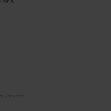
iranje.
,
nje
Zdravlje žena