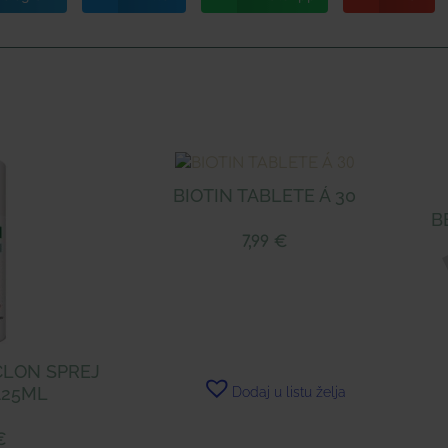
BIOTIN TABLETE Á 30
B
7,99
€
CLON SPREJ
125ML
Dodaj u listu želja
€