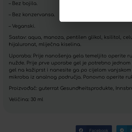
– Bez bojila.
– Bez konzervansa.
– Veganski.
Sastav: aqua, manoza, pentilen glikol, ksilitol, cel
hijaluronat, mliječna kiselina.
Uporaba: Prije nanošenja gela temeljito operite r
nužde. Prije prve uporabe gel je potrebno jednom
gel na kažiprst i nanesite ga po cijelom vanjskom 
mikroba iz analnog područja. Ponovno operite ruk
Proizvođač: guterrat Gesundheitsprodukte, Innsbru
Veličina: 30 ml
Facebook