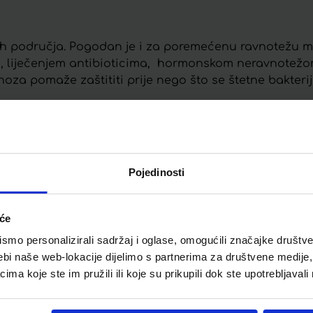
 područja. Pogodan je i za poremećenu ravnotežu mi
 liječenjem antibioticima, hormonskom neravnotežo
 pomaže zaštititi prije nego što se štetne bakterije
i.
dnost u prirodnom rasponu.
Pojedinosti
iće
mo personalizirali sadržaj i oglase, omogućili značajke društveni
ebi naše web-lokacije dijelimo s partnerima za društvene medije, 
a koje ste im pružili ili koje su prikupili dok ste upotrebljavali