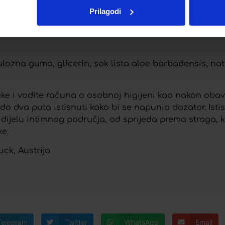
Prilagodi
ulozna guma, glicerin, sok lista aloe barbadensis, natri
uke i vodite računa o osobnoj higijeni kao nakon obavl
 do dva puta istisnuti kako bi se napunio dozator. Is
dijelu intimnog područja, od sprijeda prema straga, kak
e.
ck, Austrija
Telegram
Twitter
WhatsApp
Email