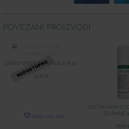
POVEZANI PROIZVODI
GINKO OMEGA KAPSULE Á 30
14,10
€
DIETPHARM CY
ZA RANE 
Dodaj u listu želja
19,90