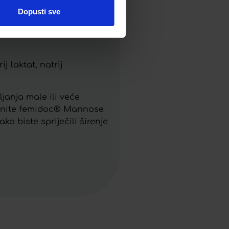
Dopusti sve
j laktat, natrij
janja male ili veće
tisnite femidoc® Mannose
o biste spriječili širenje