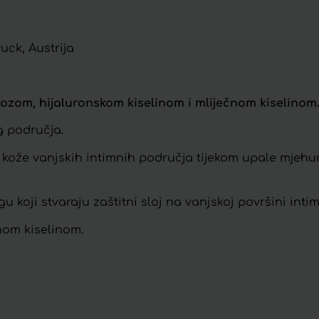
uck, Austrija
zom, hijaluronskom kiselinom i mliječnom kiselinom
g područja.
 kože vanjskih intimnih područja tijekom upale mjehur
gu koji stvaraju zaštitni sloj na vanjskoj površini inti
nom kiselinom.