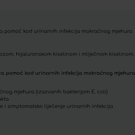
za pomoć kod urinarnih infekcija mokraćnog mjehura
zom, hijaluronskom kiselinom i mliječnom kiselinom. 
 za pomoć kod urinarnih infekcija mokraćnog mjehura
ćnog mjehura (izazvanih bakterijom E. coli)
akta
 i simptomatsko liječenje urinarnih infekcija