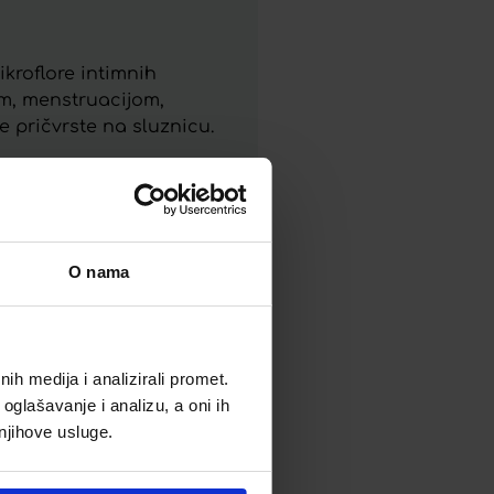
kroflore intimnih
m, menstruacijom,
 pričvrste na sluznicu.
O nama
h medija i analizirali promet.
oglašavanje i analizu, a oni ih
 njihove usluge.