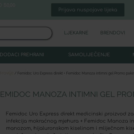
 50,00
Prijava nuspojave lijeka
LJEKARNE
BRENDOVI
DODACI PREHRANI
SAMOLIJEČENJE
dravlje
/ Femidoc Uro Express direkt + Femidoc Manoza intimni gel Promo paki
FEMIDOC MANOZA INTIMNI GEL PR
Femidoc Uro Express direkt medicinski proizvod z
infekcija mokraćnog mjehura + Femidoc Manoza int
manozom, hijaluronskom kiselinom i mliječnom kise