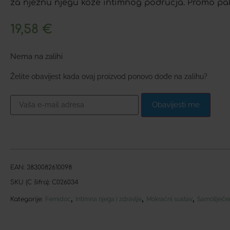
za nježnu njegu kože intimnog područja. Promo pak
19,58
€
Nema na zalihi
Želite obavijest kada ovaj proizvod ponovo dođe na zalihu?
Obavijesti me
EAN:
3830082610098
SKU (C šifra):
C026034
,
,
,
Kategorije:
Femidoc
Intimna njega i zdravlje
Mokraćni sustav
Samoliječe