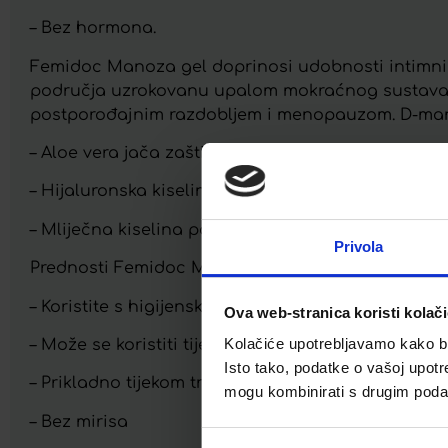
– Bez hormona.
Femidoc Manoza gel doprinosi udobnosti intimnih
područja uzrokovanu upalom mokraćnog sustava,
postporođajnim razdobljem i menopauzom. D-manoza
– Aloe vera jača zaštitnu ulogu kože, umiruje i vlaž
– Hijaluronska kiselina vlaži i stvara zaštitni sloj.
– Mliječna kiselina pomaže stabilizirati pH vrije
Privola
Prednosti Femidoc Manoza gela:
– Koristite s higijenskom pumpicom za doziranje.
Ova web-stranica koristi kolač
Kolačiće upotrebljavamo kako bis
– Može se koristiti tijekom hormonske terapije.
Isto tako, podatke o vašoj upotr
– Prikladno tijekom trudnoće i dojenja.
mogu kombinirati s drugim podacim
– Bez mirisa