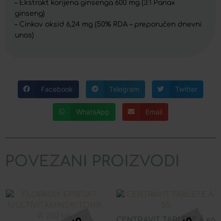
– Ekstrakt korijena ginsenga 600 mg (3:1 Panax
ginseng)
– Cinkov oksid 6,24 mg (50% RDA – preporučen dnevni
unos)
Facebook
Telegram
Twitter
WhatsApp
Email
POVEZANI PROIZVODI
CENTRAVIT TABLETE Á 50