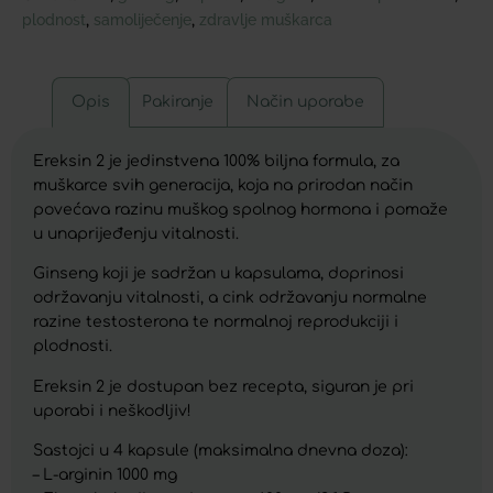
plodnost
samoliječenje
zdravlje muškarca
,
,
Opis
Pakiranje
Način uporabe
Ereksin 2 je jedinstvena 100% biljna formula, za
muškarce svih generacija, koja na prirodan način
povećava razinu muškog spolnog hormona i pomaže
u unaprijeđenju vitalnosti.
Ginseng koji je sadržan u kapsulama, doprinosi
održavanju vitalnosti, a cink održavanju normalne
razine testosterona te normalnoj reprodukciji i
plodnosti.
Ereksin 2 je dostupan bez recepta, siguran je pri
uporabi i neškodljiv!
Sastojci u 4 kapsule (maksimalna dnevna doza):
– L-arginin 1000 mg