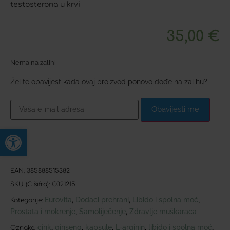
testosterona u krvi
35,00
€
Nema na zalihi
Želite obavijest kada ovaj proizvod ponovo dođe na zalihu?
Obavijesti me
Open toolbar
EAN:
385888515382
SKU (C šifra):
C021215
Eurovita
Dodaci prehrani
Libido i spolna moć
,
,
,
Kategorije:
Prostata i mokrenje
Samoliječenje
Zdravlje muškaraca
,
,
cink
ginseng
kapsule
L-arginin
libido i spolna moć
,
,
,
,
,
Oznake: