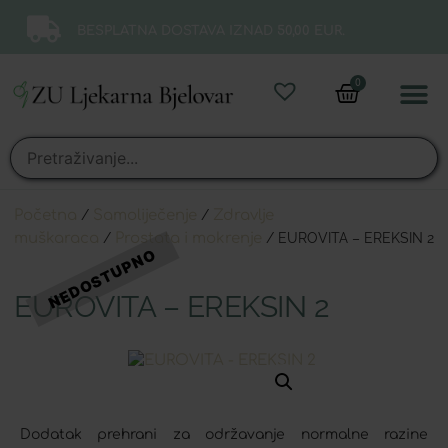
BESPLATNA DOSTAVA IZNAD 50,00 EUR.
0
Online 
Moj ra
Početna
/
Samoliječenje
/
Zdravlje
muškaraca
/
Prostata i mokrenje
/ EUROVITA – EREKSIN 2
EUROVITA – EREKSIN 2
Dodatak prehrani za održavanje normalne razine