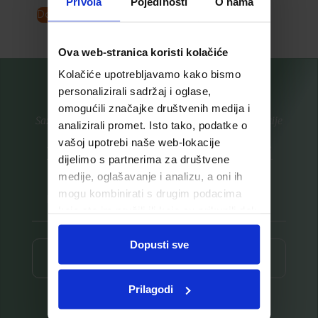
Privola
Pojedinosti
O nama
Dodaj u košaricu
Pročitaj više
Ova web-stranica koristi kolačiće
Kolačiće upotrebljavamo kako bismo
personalizirali sadržaj i oglase,
omogućili značajke društvenih medija i
Saznajte prvi za nove proizvode i ekskluzivne promocije
analizirali promet. Isto tako, podatke o
vašoj upotrebi naše web-lokacije
Prijavite se na listu za novosti
dijelimo s partnerima za društvene
medije, oglašavanje i analizu, a oni ih
mogu kombinirati s drugim podacima
koje ste im pružili ili koje su prikupili dok
ste upotrebljavali njihove usluge.
Dopusti sve
Prijava ⟶
Prilagodi