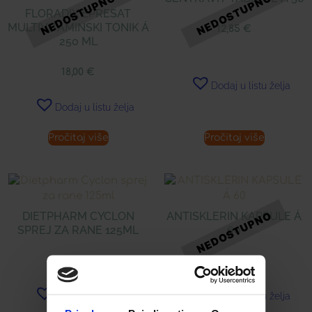
FLORADIX EPRESAT
MULTIVITAMINSKI TONIK Á
12,85
€
250 ML
18,00
€
Dodaj u listu želja
Dodaj u listu želja
Pročitaj više
Pročitaj više
DIETPHARM CYCLON
ANTISKLERIN KAPSULE Á
SPREJ ZA RANE 125ML
60
19,90
€
14,00
€
Dodaj u listu želja
Dodaj u listu želja