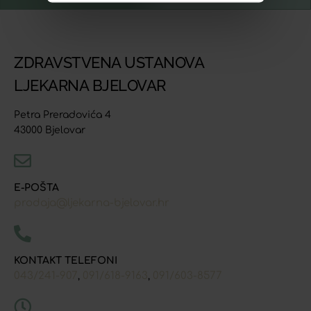
ZDRAVSTVENA USTANOVA
LJEKARNA BJELOVAR
Petra Preradovića 4
43000 Bjelovar
E-POŠTA
prodaja@ljekarna-bjelovar.hr
KONTAKT TELEFONI
043/241-907
091/618-9163
091/603-8577
,
,