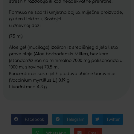
stresnih razdoblja ili kod neadekvatne prehrane.
Formula ne sadrži umjetna bojila, mliječne proizvode,
gluten i laktozu. Sastojci
u dnevnoj dozi
(75 ml)
Aloe gel (mucilago) izoliran iz središnjeg dijela lista
prave aloje (Aloe barbadensis Miller), bez kore
(standardiziran na minimalno 7000 mg polisaharida u
1000 ml sirovine) 70,5 ml
Koncentriran sok cijelih plodova obične borovnice
(Vaccinium myrtillus L.) 0,19 g
Livadni med 4,3 g
Facebook
Telegram
Twitter
WhatsApp
Email