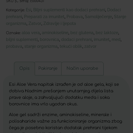
SKU (C šifra):
c000431
Esi
Biljni suplementi kao dodaci prehrani
Dodaci
,
,
Kategorije:
prehrani
Preparati za imunitet
Probava
Samoliječenje
Stanje
,
,
,
,
organizma
Zatvor
Zdravlje i ljepota
,
,
aloa vera
aminokiseline
bez glutena
bez laktoze
,
,
,
,
Oznake:
biljni suplementi
borovnica
dodaci prehrani
imunitet
med
,
,
,
,
,
probava
stanje organizma
tekući oblik
zatvor
,
,
,
Opis
Pakiranje
Način uporabe
Esi Aloe Vera napitak izrađen je od aloe gela, koji se
dobiva hladnim prešanjem unutarnjeg dijela lista
prave aloje, a zahvaljujući dodatku meda i soka
borovnice ima vrlo ugodan okus.
Aloe gel sadrži enzime, aminokiseline, minerale i
polisaharide važne za funkcioniranje organizma zbog
čega je posebno koristan dodatak prehrani tijekom