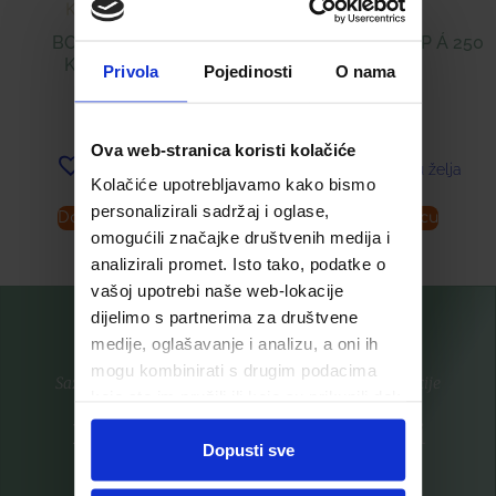
BOULARDII (PHS)
ALPENKRAFT SIRUP Á 250
KAPSULE Á 10
ML
Privola
Pojedinosti
O nama
9,30
€
16,99
€
Ova web-stranica koristi kolačiće
Dodaj u listu želja
Dodaj u listu želja
Kolačiće upotrebljavamo kako bismo
personalizirali sadržaj i oglase,
Dodaj u košaricu
Dodaj u košaricu
omogućili značajke društvenih medija i
analizirali promet. Isto tako, podatke o
vašoj upotrebi naše web-lokacije
dijelimo s partnerima za društvene
medije, oglašavanje i analizu, a oni ih
mogu kombinirati s drugim podacima
Saznajte prvi za nove proizvode i ekskluzivne promocije
koje ste im pružili ili koje su prikupili dok
ste upotrebljavali njihove usluge.
Prijavite se na listu za novosti
Dopusti sve