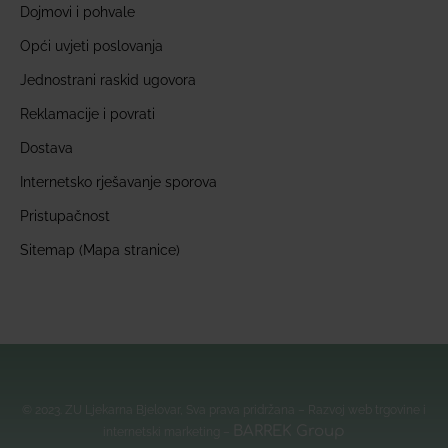
Dojmovi i pohvale
Opći uvjeti poslovanja
Jednostrani raskid ugovora
Reklamacije i povrati
Dostava
Internetsko rješavanje sporova
Pristupačnost
Sitemap (Mapa stranice)
© 2023. ZU Ljekarna Bjelovar, Sva prava pridržana – Razvoj web trgovine i
BARREK Group
internetski marketing –