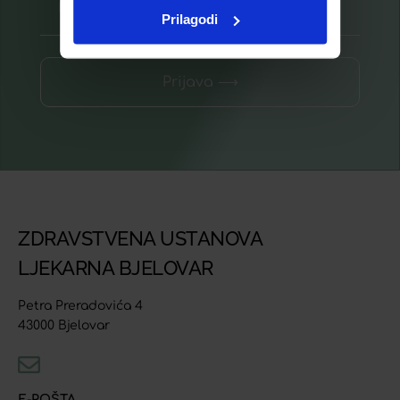
Prilagodi
Prijava ⟶
ZDRAVSTVENA USTANOVA
LJEKARNA BJELOVAR
Petra Preradovića 4
43000 Bjelovar
E-POŠTA