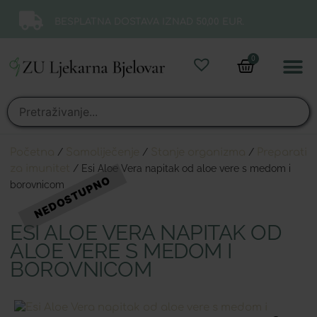
BESPLATNA DOSTAVA IZNAD 50,00 EUR.
0
Online 
Moj ra
Početna
/
Samoliječenje
/
Stanje organizma
/
Preparati
za imunitet
/ Esi Aloe Vera napitak od aloe vere s medom i
borovnicom
ESI ALOE VERA NAPITAK OD
ALOE VERE S MEDOM I
BOROVNICOM