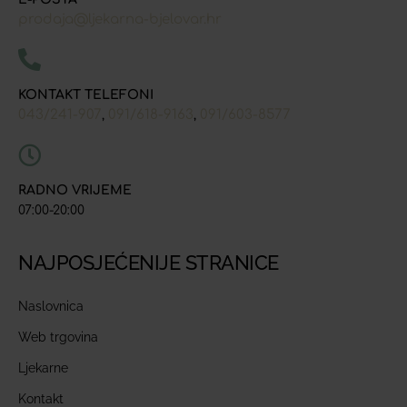
prodaja@ljekarna-bjelovar.hr
KONTAKT TELEFONI
043/241-907
091/618-9163
091/603-8577
,
,
RADNO VRIJEME
07:00-20:00
NAJPOSJEĆENIJE STRANICE
Naslovnica
Web trgovina
Ljekarne
Kontakt