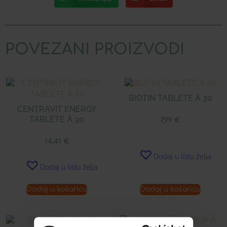
POVEZANI PROIZVODI
BIOTIN TABLETE Á 30
CENTRAVIT ENERGY
TABLETE Á 30
7,99
€
14,41
€
Dodaj u listu želja
Dodaj u listu želja
Dodaj u košaricu
Dodaj u košaricu