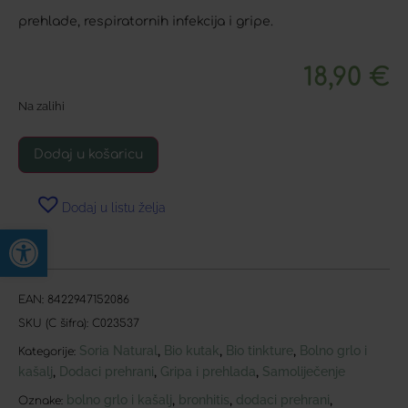
prehlade, respiratornih infekcija i gripe.
18,90
€
Na zalihi
Dodaj u košaricu
Dodaj u listu želja
Open toolbar
EAN:
8422947152086
SKU (C šifra):
C023537
Soria Natural
Bio kutak
Bio tinkture
Bolno grlo i
,
,
,
Kategorije:
kašalj
Dodaci prehrani
Gripa i prehlada
Samoliječenje
,
,
,
bolno grlo i kašalj
bronhitis
dodaci prehrani
,
,
,
Oznake: