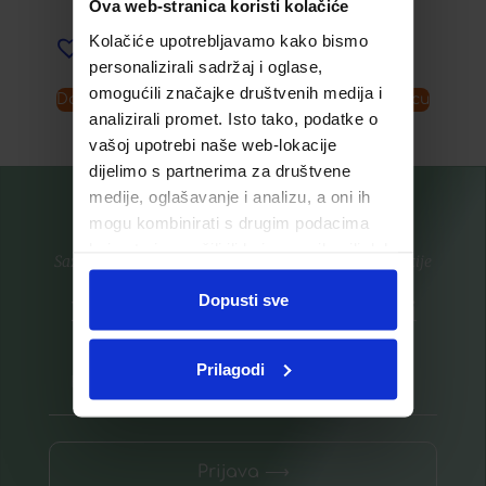
Ova web-stranica koristi kolačiće
Kolačiće upotrebljavamo kako bismo
Dodaj u listu želja
personalizirali sadržaj i oglase,
omogućili značajke društvenih medija i
Dodaj u košaricu
Dodaj u košaricu
analizirali promet. Isto tako, podatke o
vašoj upotrebi naše web-lokacije
dijelimo s partnerima za društvene
medije, oglašavanje i analizu, a oni ih
mogu kombinirati s drugim podacima
koje ste im pružili ili koje su prikupili dok
Saznajte prvi za nove proizvode i ekskluzivne promocije
ste upotrebljavali njihove usluge.
Dopusti sve
Prijavite se na listu za novosti
Prilagodi
Prijava ⟶