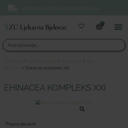
BESPLATNA DOSTAVA IZNAD 50,00 EUR.
0
Online 
Moj ra
Početna
/
Samoliječenje
/
Bio kutak
/
Bio
tinkture
/ Ehinacea kompleks XXI
EHINACEA KOMPLEKS XXI
Preporuka kod: