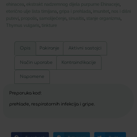
ehinacea
ekstrakt nadzemnog dijela purpurne Ehinaceje
,
,
eterično ulje lista timijana
gripa i prehlada
imunitet
nos i dišni
,
,
,
putevi
propolis
samoliječenje
sinusitis
stanje organizma
,
,
,
,
,
Thymus vulgaris
tinkture
,
Opis
Pakiranje
Aktivni sastojci
Način uporabe
Kontraindikacije
Napomene
Preporuka kod:
prehlade, respiratornih infekcija i gripe.