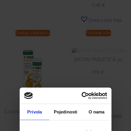
17,45
€
Dodaj u listu želja
Dodaj u košaricu
Pročitaj više
BIOTIN TABLETE Á 30
7,99
€
C 1000 ŠUMEĆE TABLETE
Privola
Pojedinosti
O nama
Dodaj u listu želja
Á 20
7,98
€