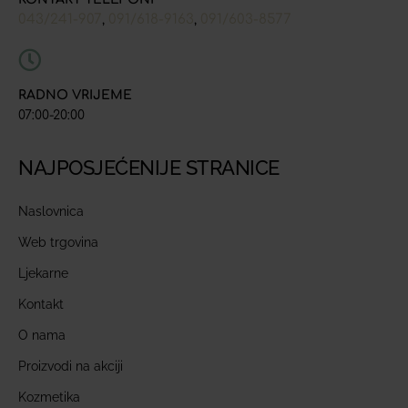
043/241-907
091/618-9163
091/603-8577
,
,
RADNO VRIJEME
07:00-20:00
NAJPOSJEĆENIJE STRANICE
Naslovnica
Web trgovina
Ljekarne
Kontakt
O nama
Proizvodi na akciji
Kozmetika