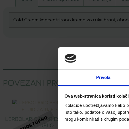
Cold Cream koncentrirana krema za ruke hrani, obnavlja
Facebook
Privola
POVEZANI PROIZVODI
Ova web-stranica koristi kolač
Kolačiće upotrebljavamo kako bis
Isto tako, podatke o vašoj upotr
LERBOLARIO BERRIES FLUID
LERBOLARIO
mogu kombinirati s drugim podacim
ZA TIJELO
ŠAMPON ZA T