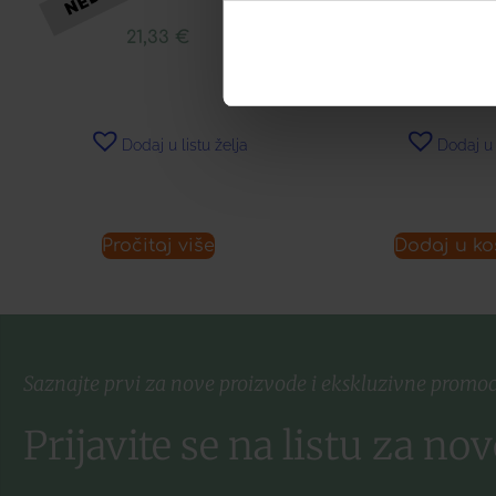
21,33
€
16,55
Dodaj u listu želja
Dodaj u 
Pročitaj više
Dodaj u ko
Saznajte prvi za nove proizvode i ekskluzivne promoc
Prijavite se na listu za nov