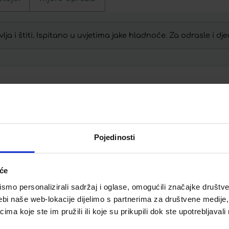
 i štiti. Ispitano u uvjetima jake hladnoće. Za odrasle i dje
Telegram
Twitter
WhatsApp
Email
Pojedinosti
iće
mo personalizirali sadržaj i oglase, omogućili značajke društveni
ebi naše web-lokacije dijelimo s partnerima za društvene medije, 
 BAOBAB
a koje ste im pružili ili koje su prikupili dok ste upotrebljavali
UŠIRANJE
A