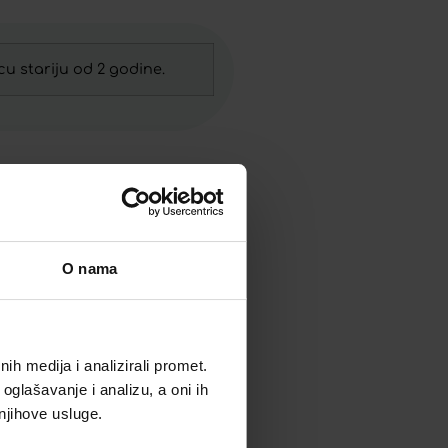
cu stariju od 2 godine.
O nama
h medija i analizirali promet.
oglašavanje i analizu, a oni ih
 njihove usluge.
PIVITA NJEŽNI ČISTAČ ZA