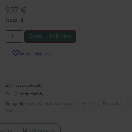
9,77
€
Na zalihi
Dodaj u košaricu
Dodaj u listu želja
EAN:
3282770072815
SKU (C šifra):
c002184
,
,
,
Kategorije:
Avene
Dermatološka njega kože
Kozmetika
Njega ruku, stopal
koža
tojci
Mjere opreza