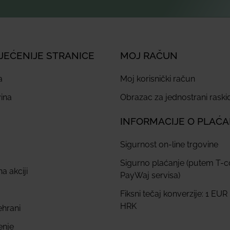
JEĆENIJE STRANICE
MOJ RAČUN
a
Moj korisnički račun
ina
Obrazac za jednostrani rask
INFORMACIJE O PLAĆ
Sigurnost on-line trgovine
Sigurno plaćanje (putem T-
a akciji
PayWaj servisa)
Fiksni tečaj konverzije: 1 EUR
HRK
ehrani
enje