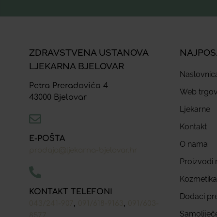
ZDRAVSTVENA USTANOVA
NAJPOS
LJEKARNA BJELOVAR
Naslovnic
Petra Preradovića 4
Web trgov
43000 Bjelovar
Ljekarne
Kontakt
E-POŠTA
O nama
prodaja@ljekarna-bjelovar.hr
Proizvodi n
Kozmetika
KONTAKT TELEFONI
Dodaci pr
,
,
043/241-907
091/618-9163
091/603-
Samoliječ
8577