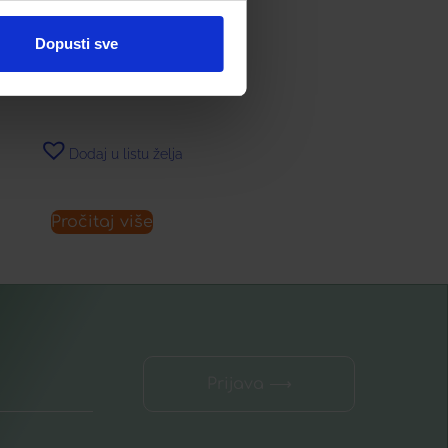
UKLANJANJE ŠMINKE ZA
PODRUČJE OKO OČIJU
Dopusti sve
12,42
€
Dodaj u listu želja
Pročitaj više
Prijava ⟶