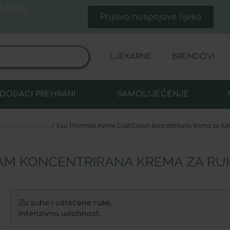
 50,00
Prijava nuspojave lijeka
LJEKARNE
BRENDOVI
DODACI PREHRANI
SAMOLIJEČENJE
topična koža
/ Eau Thermale Avène Cold Cream koncentrirana krema za ruk
AM KONCENTRIRANA KREMA ZA RU
Za suhe i oštećene ruke.
Intenzivna udobnost.