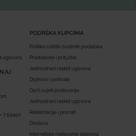
PODRŠKA KUPCIMA
Politika zaštite osobnih podataka
id ugovora
Predstavke i pritužbe
Jednostrani raskid ugovora
ANJU
Dojmovi i pohvale
Opći uvjeti poslovanja
com
Jednostrani raskid ugovora
Reklamacije i povrati
 = 7,53450
Dostava
Internetsko rješavanje sporova