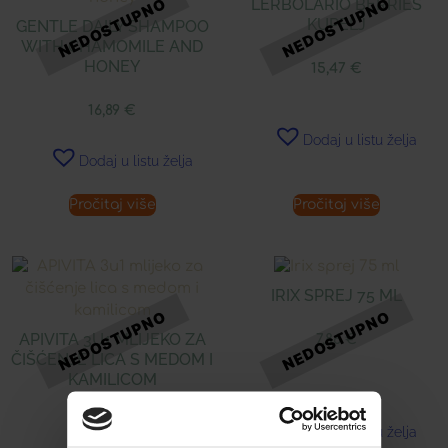
LERBOLARIO BERRIES
KUPELJ
GENTLE DAILY SHAMPOO
WITH CHAMOMILE AND
HONEY
15,47
€
16,89
€
Dodaj u listu želja
Dodaj u listu želja
Pročitaj više
Pročitaj više
IRIX SPREJ 75 ML
APIVITA 3U1 MLIJEKO ZA
7,86
€
ČIŠĆENJE LICA S MEDOM I
KAMILICOM
16,89
€
Dodaj u listu želja