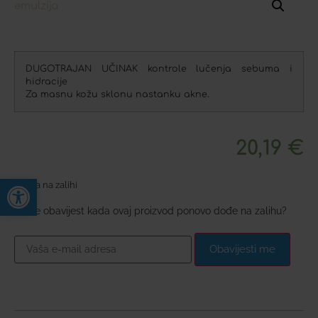
DUGOTRAJAN UČINAK kontrole lučenja sebuma i
hidracije
Za masnu kožu sklonu nastanku akne.
20,19
€
Open toolbar
Nema na zalihi
Želite obavijest kada ovaj proizvod ponovo dođe na zalihu?
Obavijesti me