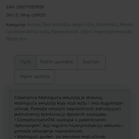
EAN:
3282770207828
SKU (C šifra):
c009221
Avene
Dermatološka njega kože
Kozmetika
Masna
,
,
,
Kategorije:
i problematična koža
Nepravilnosti, ožiljci i hiperpigmentacije
,
,
Njega lica
Opis
Način uporabe
Sastojci
Mjere opreza
Cleanance Matirajuća emulzija je dnevna,
matirajuća emulzija koja vlaži kožu i ima dugotrajan
učinak. Pomaže smanjiti nepravilnosti zahvaljujući
jedinstvenoj kombinaciji djelatnih sastojaka:
• ComedoclastinTM, sastojak s patentiranim
djelovanjem*, koji regulira hiperprodukciju sebuma i
pomaže smanjenje nepravilnosti.
• Matirajući puderi, za trenutan mat učinak.