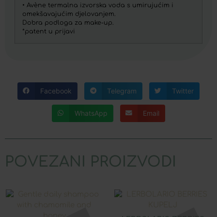
• Avène termalna izvorska voda s umirujućim i
omekšavajućim djelovanjem.
Dobra podloga za make-up.
*patent u prijavi
Facebook
Telegram
Twitter
WhatsApp
Email
POVEZANI PROIZVODI