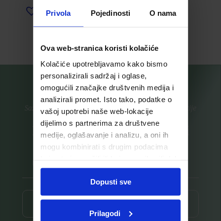
Privola
Pojedinosti
O nama
Dodaj u listu želja
Pročitaj više
Pročitaj više
Ova web-stranica koristi kolačiće
Kolačiće upotrebljavamo kako bismo
personalizirali sadržaj i oglase,
omogućili značajke društvenih medija i
analizirali promet. Isto tako, podatke o
Saznajte prvi za nove proizvode i ekskluzivne promocije
vašoj upotrebi naše web-lokacije
dijelimo s partnerima za društvene
Prijavite se na listu za novosti
medije, oglašavanje i analizu, a oni ih
mogu kombinirati s drugim podacima
koje ste im pružili ili koje su prikupili dok
ste upotrebljavali njihove usluge.
Dopusti sve
Prijava ⟶
Prilagodi