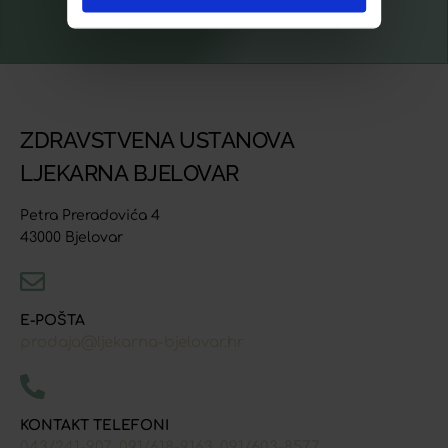
ZDRAVSTVENA USTANOVA
LJEKARNA BJELOVAR
Petra Preradovića 4
43000 Bjelovar
E-POŠTA
prodaja@ljekarna-bjelovar.hr
KONTAKT TELEFONI
043/241-907
091/618-9163
091/603-8577
,
,