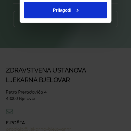
Prilagodi
Prijava ⟶
ZDRAVSTVENA USTANOVA
LJEKARNA BJELOVAR
Petra Preradovića 4
43000 Bjelovar
E-POŠTA
prodaja@ljekarna-bjelovar.hr