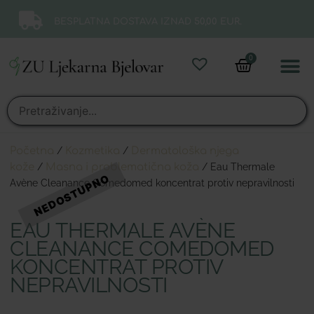
BESPLATNA DOSTAVA IZNAD 50,00 EUR.
0
Online 
Moj ra
Početna
/
Kozmetika
/
Dermatološka njega
kože
/
Masna i problematična koža
/ Eau Thermale
Avène Cleanance Comedomed koncentrat protiv nepravilnosti
EAU THERMALE AVÈNE
CLEANANCE COMEDOMED
KONCENTRAT PROTIV
NEPRAVILNOSTI