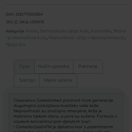
EAN:
3282770202854
SKU (C šifra):
c005415
Avene
Dermatološka njega kože
Kozmetika
Masna
,
,
,
Kategorije:
i problematična koža
Nepravilnosti, ožiljci i hiperpigmentacije
,
,
Njega lica
Opis
Način uporabe
Pakiranje
Sastojci
Mjere opreza
Cleanance Comedomed proizvod nove generacije
dugotrajno poboljšava kvalitetu vaše kože.
Nepravilnosti su značajno smanjene, koža je
matirana tijekom dana, a pore su sužene. Formula s
visokom koncentracijom djelatnih tvari
• ComedoclastinTM je djelatna tvar s patentiranim