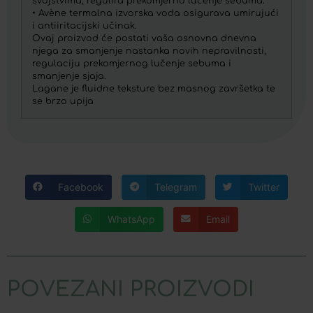
svojstvima, regulira prekomjerno lučenje sebuma.
• Avène termalna izvorska voda osigurava umirujući
i antiiritacijski učinak.
Ovaj proizvod će postati vaša osnovna dnevna
njega za smanjenje nastanka novih nepravilnosti,
regulaciju prekomjernog lučenje sebuma i
smanjenje sjaja.
Lagane je fluidne teksture bez masnog završetka te
se brzo upija
Facebook
Telegram
Twitter
WhatsApp
Email
POVEZANI PROIZVODI