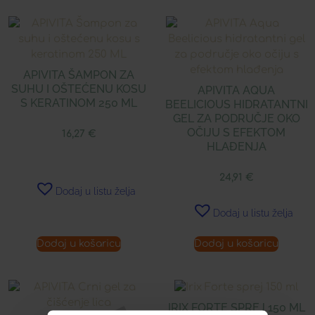
APIVITA ŠAMPON ZA
SUHU I OŠTEĆENU KOSU
APIVITA AQUA
S KERATINOM 250 ML
BEELICIOUS HIDRATANTNI
GEL ZA PODRUČJE OKO
OČIJU S EFEKTOM
16,27
€
HLAĐENJA
24,91
€
Dodaj u listu želja
Dodaj u listu želja
Dodaj u košaricu
Dodaj u košaricu
IRIX FORTE SPREJ 150 ML