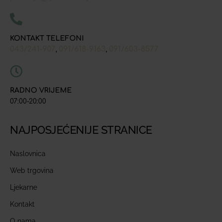
KONTAKT TELEFONI
043/241-907
091/618-9163
091/603-8577
,
,
RADNO VRIJEME
07:00-20:00
NAJPOSJEĆENIJE STRANICE
Naslovnica
Web trgovina
Ljekarne
Kontakt
O nama