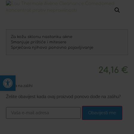
Za kožu sklonu nastanku akne
Smanjuje prištiće i mitesere
Sprječava njihovo ponovno pojavljivanje
24,16
€
Open toolbar
Nema na zalihi
Želite obavijest kada ovaj proizvod ponovo dođe na zalihu?
Obavijesti me