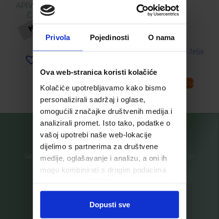
APIVITA CRNI GEL ZA
ČIŠĆENJE LICA
18,58
€
Privola
Pojedinosti
O nama
16,89
€
Dodaj u listu želja
Dodaj u listu želja
Ova web-stranica koristi kolačiće
Pročitaj više
Dodaj u košaricu
Kolačiće upotrebljavamo kako bismo
personalizirali sadržaj i oglase,
omogućili značajke društvenih medija i
analizirali promet. Isto tako, podatke o
vašoj upotrebi naše web-lokacije
dijelimo s partnerima za društvene
Saznajte prvi za nove proizvode i ekskluzivne promocije
medije, oglašavanje i analizu, a oni ih
mogu kombinirati s drugim podacima
Prijavite se na listu za novosti
koje ste im pružili ili koje su prikupili dok
ste upotrebljavali njihove usluge.
Dopusti sve