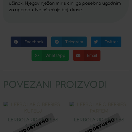
učinak. Njegov nježan miris čini ga posebno ugodnim
za uporabu. Ne oštećuje boju kose.
Facebook
Telegram
Twitter
WhatsApp
Email
POVEZANI PROIZVODI
LERBOLARIO BERRIES
LERBOLARIO BERRIES
KUPELJ
PARFEM