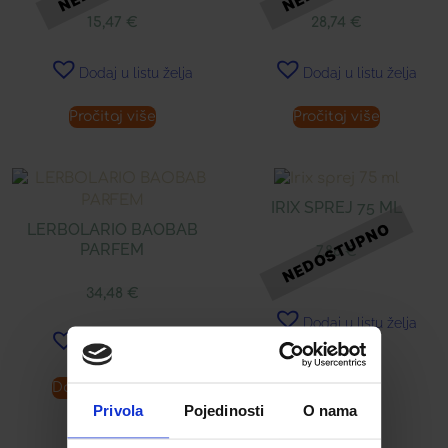
15,47
€
28,74
€
Dodaj u listu želja
Dodaj u listu želja
Pročitaj više
Pročitaj više
IRIX SPREJ 75 ML
LERBOLARIO BAOBAB
PARFEM
7,86
€
34,48
€
Dodaj u listu želja
Dodaj u listu želja
Dodaj u košaricu
Pročitaj više
Privola
Pojedinosti
O nama