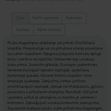
Opis
Način uporabe
Pakiranje
Sastojci
Mjere opreza
Pruža dugotrajno olakšanje od prhuti. Pročišćava
vlasište. Preporučuje se za prhutava stanja povezana
sa suhim vlasištem. Njegova potpuna formula djeluje
brzo i održivo na različite čimbenike koji uzrokuju
suhu prhut. Gvanidin glikolat, Ducrayev patentirani
keratoreducirajući djelatni sastojak, sprječava
formiranje ljusaka. Glicerol hidrira vlasište i time
smanjuje ljuskanje. Zaključno, cinkov pirition,
pročiščavajući sastojak, djeluje na Malasseziu, gljivicu
povezanu s prhutavim stanjima. Rezultati: Od prve
uporabe, prhut je uklonjena, a vlasište je umireno i
hidrirano. Zahvaljujući visokoučinkovitim sastojcima,
Squanorm šampon protiv suhe prhuti ima dugotrajan