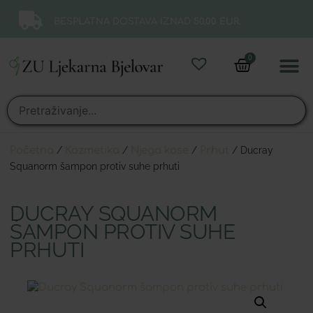
BESPLATNA DOSTAVA IZNAD 50,00 EUR.
0
Online 
Moj ra
Početna
/
Kozmetika
/
Njega kose
/
Prhut
/ Ducray
Squanorm šampon protiv suhe prhuti
DUCRAY SQUANORM
ŠAMPON PROTIV SUHE
PRHUTI