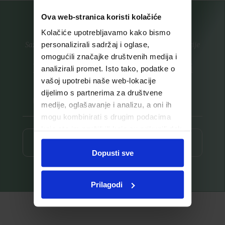
Ova web-stranica koristi kolačiće
Kolačiće upotrebljavamo kako bismo
personalizirali sadržaj i oglase,
Saznajte prvi za nove proizvode i ekskluzivne promocije
omogućili značajke društvenih medija i
Prijavite se na listu za novosti
analizirali promet. Isto tako, podatke o
vašoj upotrebi naše web-lokacije
dijelimo s partnerima za društvene
medije, oglašavanje i analizu, a oni ih
mogu kombinirati s drugim podacima
koje ste im pružili ili koje su prikupili dok
ste upotrebljavali njihove usluge.
Prijava ⟶
Dopusti sve
Prilagodi