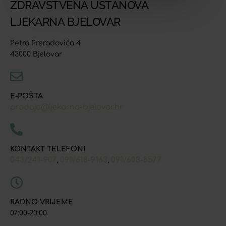
ZDRAVSTVENA USTANOVA
LJEKARNA BJELOVAR
Petra Preradovića 4
43000 Bjelovar
E-POŠTA
prodaja@ljekarna-bjelovar.hr
KONTAKT TELEFONI
043/241-907
091/618-9163
091/603-8577
,
,
RADNO VRIJEME
07:00-20:00