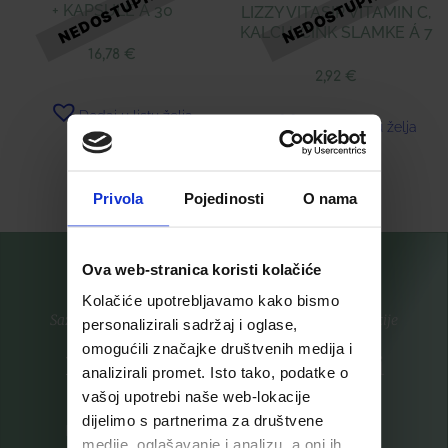
+ KAPSULE Á 30
LIZZY VITASIP VITAMIN C,
KALCIJ, CINK SLAMKE Á 7
16,78
€
2,92
€
Dodaj u listu želja
Dodaj u listu želja
Pročitaj više
Pročitaj više
Privola
Pojedinosti
O nama
Ova web-stranica koristi kolačiće
Kolačiće upotrebljavamo kako bismo
Saznajte prvi za nove proizvode i ekskluzivne promocije
personalizirali sadržaj i oglase,
omogućili značajke društvenih medija i
Prijavite se na listu za novosti
analizirali promet. Isto tako, podatke o
vašoj upotrebi naše web-lokacije
dijelimo s partnerima za društvene
medije, oglašavanje i analizu, a oni ih