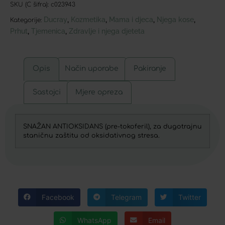
SKU (C šifra):
c023943
Ducray
Kozmetika
Mama i djeca
Njega kose
,
,
,
,
Kategorije:
Prhut
Tjemenica
Zdravlje i njega djeteta
,
,
Opis
Način uporabe
Pakiranje
Sastojci
Mjere opreza
SNAŽAN ANTIOKSIDANS (pre-tokoferil), za dugotrajnu
staničnu zaštitu od oksidativnog stresa.
Facebook
Telegram
Twitter
WhatsApp
Email