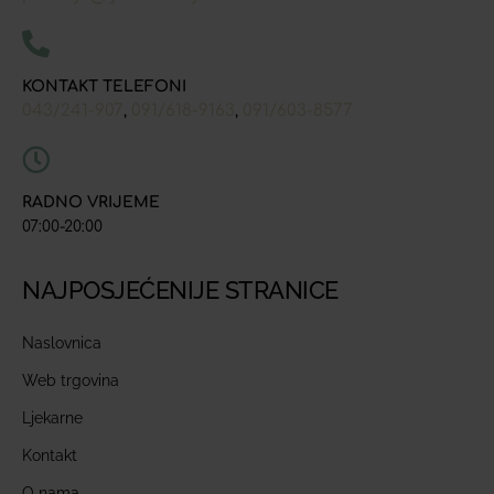
KONTAKT TELEFONI
043/241-907
091/618-9163
091/603-8577
,
,
RADNO VRIJEME
07:00-20:00
NAJPOSJEĆENIJE STRANICE
Naslovnica
Web trgovina
Ljekarne
Kontakt
O nama