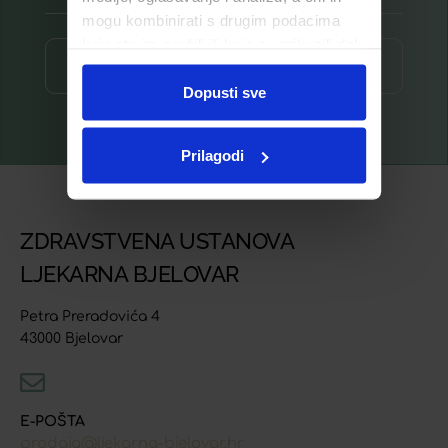
mogu kombinirati s drugim podacima
koje ste im pružili ili koje su prikupili dok
Prijava ⟶
ste upotrebljavali njihove usluge.
Dopusti sve
Prilagodi
ZDRAVSTVENA USTANOVA
LJEKARNA BJELOVAR
Petra Preradovića 4
43000 Bjelovar
E-POŠTA
prodaja@ljekarna-bjelovar.hr