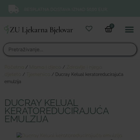
BESPLATNA DOSTAVA IZNAD 50,00 EUR.
0
Online 
Moj ra
Početna
/
Mama i djeca
/
Zdravlje i njega
djeteta
/
Tjemenica
/ Ducray Kelual keratoreducirajuća
emulzija
DUCRAY KELUAL
KERATOREDUCIRAJUĆA
EMULZIJA