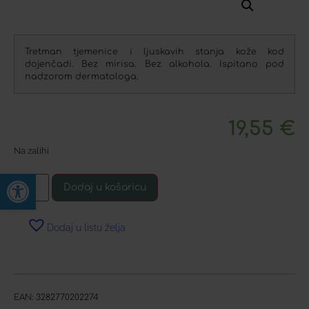
Tretman tjemenice i ljuskavih stanja kože kod
dojenčadi. Bez mirisa. Bez alkohola. Ispitano pod
nadzorom dermatologa.
19,55
€
Na zalihi
Open toolbar
Dodaj u košaricu
Dodaj u listu želja
EAN:
3282770202274