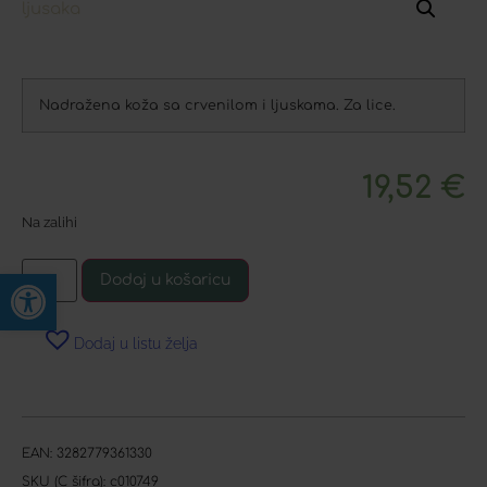
Nadražena koža sa crvenilom i ljuskama. Za lice.
19,52
€
Na zalihi
Open toolbar
Dodaj u košaricu
Dodaj u listu želja
EAN:
3282779361330
SKU (C šifra):
c010749