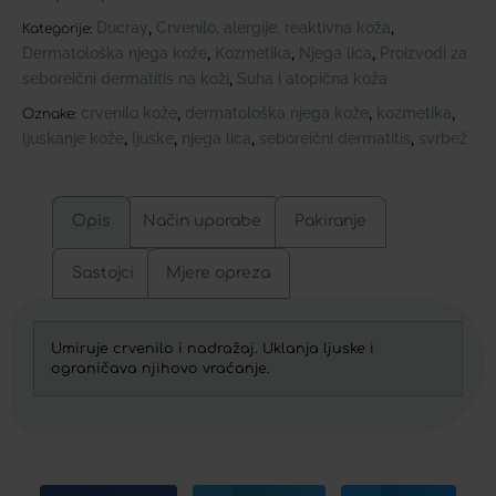
Ducray
Crvenilo, alergije, reaktivna koža
,
,
Kategorije:
Dermatološka njega kože
Kozmetika
Njega lica
Proizvodi za
,
,
,
seboreični dermatitis na koži
Suha i atopična koža
,
crvenilo kože
dermatološka njega kože
kozmetika
,
,
,
Oznake:
ljuskanje kože
ljuske
njega lica
seboreični dermatitis
svrbež
,
,
,
,
Opis
Način uporabe
Pakiranje
Sastojci
Mjere opreza
Umiruje crvenilo i nadražaj. Uklanja ljuske i
ograničava njihovo vraćanje.