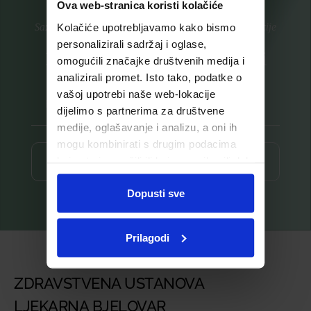
Ova web-stranica koristi kolačiće
Saznajte prvi za nove proizvode i ekskluzivne promocije
Kolačiće upotrebljavamo kako bismo
personalizirali sadržaj i oglase,
Prijavite se na listu za novosti
omogućili značajke društvenih medija i
analizirali promet. Isto tako, podatke o
vašoj upotrebi naše web-lokacije
dijelimo s partnerima za društvene
medije, oglašavanje i analizu, a oni ih
mogu kombinirati s drugim podacima
koje ste im pružili ili koje su prikupili dok
Prijava ⟶
ste upotrebljavali njihove usluge.
Dopusti sve
Prilagodi
ZDRAVSTVENA USTANOVA
LJEKARNA BJELOVAR