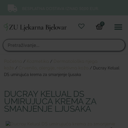
BESPLATNA DOSTAVA IZNAD 50,00 EUR.
0
Online 
Moj ra
Početna
/
Kozmetika
/
Dermatološka njega
kože
/
Crvenilo, alergije, reaktivna koža
/ Ducray Kelual
DS umirujuća krema za smanjenje ljusaka
DUCRAY KELUAL DS
UMIRUJUĆA KREMA ZA
SMANJENJE LJUSAKA