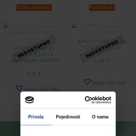
Dodaj u košaricu
Pročitaj više
APIVITA CRNI GEL ZA
ČIŠĆENJE LICA
APIVITA TONIK ZA
ČIŠĆENJE LICA S
LAVANDOM I MEDOM
16,89
€
15,31
€
Dodaj u listu želja
Dodaj u listu želja
Pročitaj više
Pročitaj više
Privola
Pojedinosti
O nama