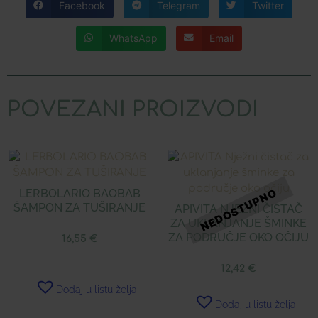
Facebook
Telegram
Twitter
WhatsApp
Email
POVEZANI PROIZVODI
LERBOLARIO BAOBAB
ŠAMPON ZA TUŠIRANJE
APIVITA NJEŽNI ČISTAČ
ZA UKLANJANJE ŠMINKE
ZA PODRUČJE OKO OČIJU
16,55
€
12,42
€
Dodaj u listu želja
Dodaj u listu želja