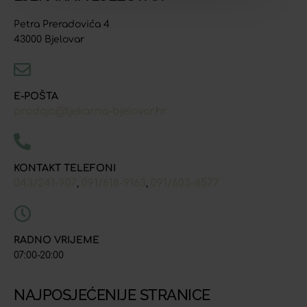
Petra Preradovića 4
43000 Bjelovar
E-POŠTA
prodaja@ljekarna-bjelovar.hr
KONTAKT TELEFONI
043/241-907
091/618-9163
091/603-8577
,
,
RADNO VRIJEME
07:00-20:00
NAJPOSJEĆENIJE STRANICE