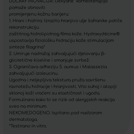
DUCRAY INOVACIJA: Dexyane ‘’korneoterapija’’
pomaže obnoviti
promijenjenu kožnu barijeru:
1. Hrani i hidrira: Izrazito hranjivo ulje šafranike potiče
rekonstrukciju
zaštitnog hidrolipidnog filma kože. Hydroxydécine®
uspostavlja fiziološku hidraciju kože stimulacijom
sinteze filagrina*
2. Umiruje nadražaj zahvaljujući djelovanju β-
gliciretične kiseline i smanjuje svrbež.
3. Ograničava adheziju S. aureus i Malassezia
zahvaljujući izoleucinu.
Ugodna i neljepljiva tekstura pruža savršenu
ravnotežu hidracije i hranjivosti. Vrlo suhoj i atopiji
sklonoj koži vraćeni su elastičnost i ugoda.
Formulirano kako bi se rizik od alergijskih reakcija
sveo na minimum.
NEKOMEDOGENO. Ispitano pod nadzorom
dermatologa.
*Testirano in vitro.