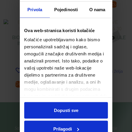
Pročitaj više
Dodaj u košaricu
Privola
Pojedinosti
O nama
Ova web-stranica koristi kolačiće
BIORELA® CHOCO
FOLIC ACTIVE KAPSULE
Kolačiće upotrebljavamo kako bismo
IMMUNO KIDS
(PHS) Á 30
personalizirali sadržaj i oglase,
omogućili značajke društvenih medija i
11,44
€
7,76
€
analizirali promet. Isto tako, podatke o
vašoj upotrebi naše web-lokacije
Dodaj u listu želja
Dodaj u listu želja
dijelimo s partnerima za društvene
medije, oglašavanje i analizu, a oni ih
Dodaj u košaricu
Pročitaj više
mogu kombinirati s drugim podacima
koje ste im pružili ili koje su prikupili dok
ste upotrebljavali njihove usluge.
Dopusti sve
Saznajte prvi za nove proizvode i ekskluzivne promocije
Prilagodi