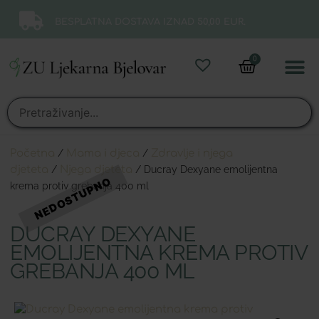
BESPLATNA DOSTAVA IZNAD 50,00 EUR.
0
Online 
Moj ra
Početna
/
Mama i djeca
/
Zdravlje i njega
djeteta
/
Njega djeteta
/ Ducray Dexyane emolijentna
krema protiv grebanja 400 ml
DUCRAY DEXYANE
EMOLIJENTNA KREMA PROTIV
GREBANJA 400 ML