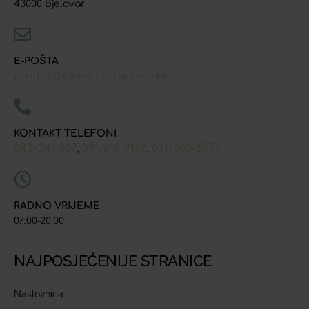
43000 Bjelovar
E-POŠTA
prodaja@ljekarna-bjelovar.hr
KONTAKT TELEFONI
043/241-907
091/618-9163
091/603-8577
,
,
RADNO VRIJEME
07:00-20:00
NAJPOSJEĆENIJE STRANICE
Naslovnica