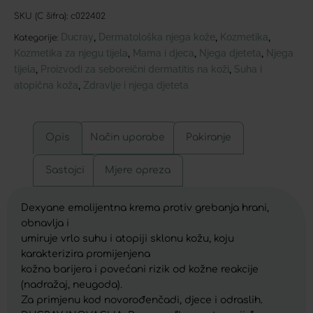
SKU (C šifra):
c022402
Ducray
Dermatološka njega kože
Kozmetika
,
,
,
Kategorije:
Kozmetika za njegu tijela
Mama i djeca
Njega djeteta
Njega
,
,
,
tijela
Proizvodi za seboreični dermatitis na koži
Suha i
,
,
atopična koža
Zdravlje i njega djeteta
,
Opis
Način uporabe
Pakiranje
Sastojci
Mjere opreza
Dexyane emolijentna krema protiv grebanja hrani,
obnavlja i
umiruje vrlo suhu i atopiji sklonu kožu, koju
karakterizira promijenjena
kožna barijera i povećani rizik od kožne reakcije
(nadražaj, neugoda).
Za primjenu kod novorođenčadi, djece i odraslih.