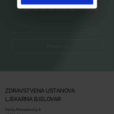
Prijavite se na listu za novosti
Prijava ⟶
ZDRAVSTVENA USTANOVA
LJEKARNA BJELOVAR
Petra Preradovića 4