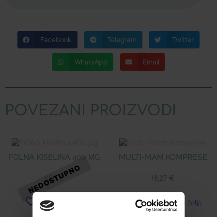
Facebook
Telegram
Twitter
WhatsApp
Email
POVEZANI PROIZVODI
FOLNA KISELINA 400 ΜG
MULTI-MAM KOMPRESE
6,90
€
18,27
€
Dodaj u listu želja
Dodaj u listu želja