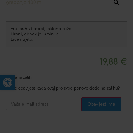
Vrlo suha i atopiji sklona koža.
Hrani, obnavlja, umiruje.
Lice i tijelo.
19,88
€
Open toolbar
Nema na zalihi
Želite obavijest kada ovaj proizvod ponovo dođe na zalihu?
Obavijesti me