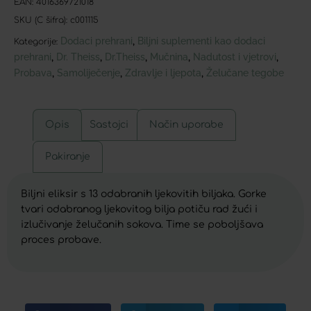
EAN:
4016369721018
SKU (C šifra):
c001115
Dodaci prehrani
Biljni suplementi kao dodaci
,
Kategorije:
prehrani
Dr. Theiss
Dr.Theiss
Mučnina
Nadutost i vjetrovi
,
,
,
,
,
Probava
Samoliječenje
Zdravlje i ljepota
Želučane tegobe
,
,
,
Opis
Sastojci
Način uporabe
Pakiranje
Biljni eliksir s 13 odabranih ljekovitih biljaka. Gorke
tvari odabranog ljekovitog bilja potiču rad žući i
izlučivanje želučanih sokova. Time se poboljšava
proces probave.