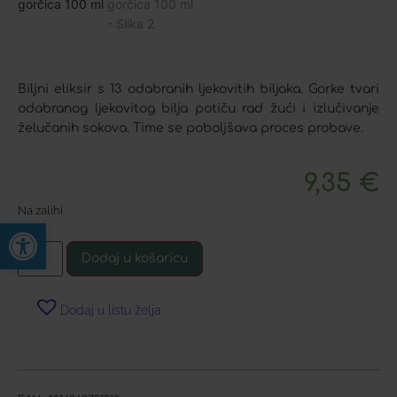
Biljni eliksir s 13 odabranih ljekovitih biljaka. Gorke tvari
odabranog ljekovitog bilja potiču rad žući i izlučivanje
želučanih sokova. Time se poboljšava proces probave.
9,35
€
Na zalihi
Open toolbar
Dodaj u košaricu
Dodaj u listu želja