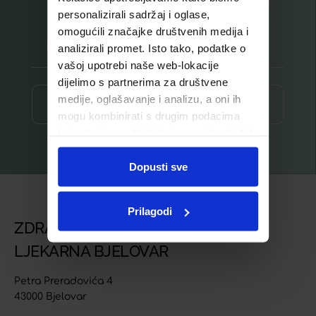
Prijavite se na listu za novosti
personalizirali sadržaj i oglase,
omogućili značajke društvenih medija i
analizirali promet. Isto tako, podatke o
vašoj upotrebi naše web-lokacije
dijelimo s partnerima za društvene
medije, oglašavanje i analizu, a oni ih
Prijava ⟶
mogu kombinirati s drugim podacima
koje ste im pružili ili koje su prikupili dok
ste upotrebljavali njihove usluge.
Dopusti sve
Prilagodi
ZDRAVSTVENA USTANOVA
LJEKARNA BJELOVAR
Petra Preradovića 4
43000 Bjelovar