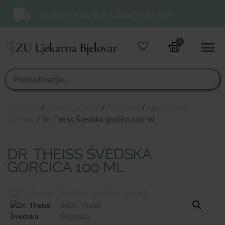
BESPLATNA DOSTAVA IZNAD 50,00 EUR.
0
Online 
Moj ra
Početna
/
Samoliječenje
/
Probava
/
Nadutost i
vjetrovi
/ Dr. Theiss Švedska gorčica 100 ml
DR. THEISS ŠVEDSKA
GORČICA 100 ML