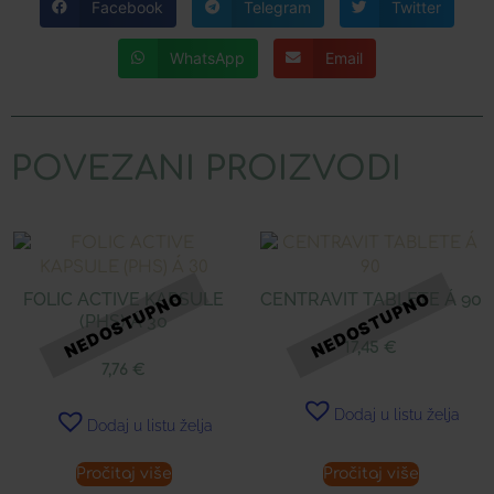
Facebook
Telegram
Twitter
WhatsApp
Email
POVEZANI PROIZVODI
FOLIC ACTIVE KAPSULE
CENTRAVIT TABLETE Á 90
(PHS) Á 30
17,45
€
7,76
€
Dodaj u listu želja
Dodaj u listu želja
Pročitaj više
Pročitaj više