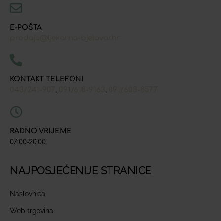
E-POŠTA
prodaja@ljekarna-bjelovar.hr
KONTAKT TELEFONI
043/241-907
091/618-9163
091/603-8577
,
,
RADNO VRIJEME
07:00-20:00
NAJPOSJEĆENIJE STRANICE
Naslovnica
Web trgovina