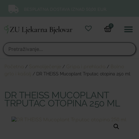
BESPLATNA DOSTAVA IZNAD 50,00 EUR.
0
Online 
Moj ra
Početna
/
Samoliječenje
/
Gripa i prehlada
/
Bolno
grlo i kašalj
/ DR THEISS Mucoplant Trputac otopina 250 ml
DR THEISS MUCOPLANT
TRPUTAC OTOPINA 250 ML