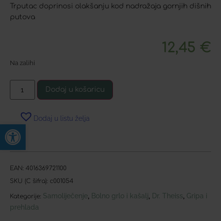
Trputac doprinosi olakšanju kod nadražaja gornjih dišnih
putova
12,45
€
Na zalihi
Dodaj u košaricu
Dodaj u listu želja
Open toolbar
EAN:
4016369721100
SKU (C šifra):
c001054
Samoliječenje
Bolno grlo i kašalj
Dr. Theiss
Gripa i
,
,
,
Kategorije:
prehlada