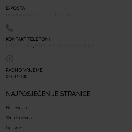
E-POŠTA
prodaja@ljekarna-bjelovar.hr
KONTAKT TELEFONI
043/241-907
091/618-9163
091/603-8577
,
,
RADNO VRIJEME
07:00-20:00
NAJPOSJEĆENIJE STRANICE
Naslovnica
Web trgovina
Ljekarne