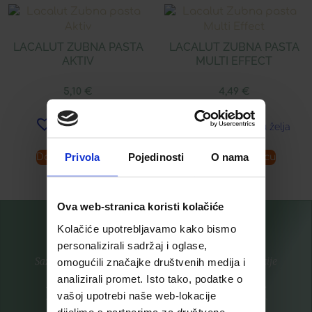
LACALUT ZUBNA PASTA
LACALUT ZUBNA PASTA
AKTIV
MULTI EFFECT
5,10
€
4,49
€
Dodaj u listu želja
Dodaj u listu želja
Privola
Pojedinosti
O nama
Dodaj u košaricu
Dodaj u košaricu
Ova web-stranica koristi kolačiće
Kolačiće upotrebljavamo kako bismo
personalizirali sadržaj i oglase,
Saznajte prvi za nove proizvode i ekskluzivne promocije
omogućili značajke društvenih medija i
analizirali promet. Isto tako, podatke o
Prijavite se na listu za novosti
vašoj upotrebi naše web-lokacije
dijelimo s partnerima za društvene