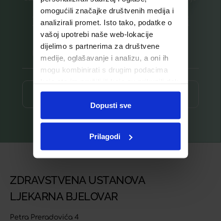
omogućili značajke društvenih medija i
Prijavite se na listu za novosti
analizirali promet. Isto tako, podatke o
vašoj upotrebi naše web-lokacije
dijelimo s partnerima za društvene
medije, oglašavanje i analizu, a oni ih
mogu kombinirati s drugim podacima
koje ste im pružili ili koje su prikupili dok
ste upotrebljavali njihove usluge.
Prijava ⟶
Dopusti sve
Prilagodi
ZDRAVSTVENA USTANOVA
LJEKARNA BJELOVAR
Petra Preradovića 4