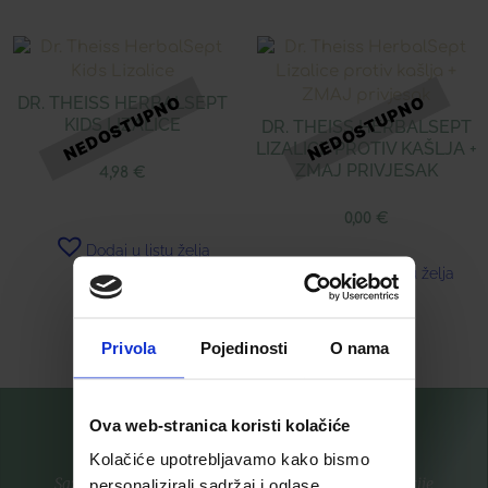
DR. THEISS HERBALSEPT
KIDS LIZALICE
DR. THEISS HERBALSEPT
LIZALICE PROTIV KAŠLJA +
ZMAJ PRIVJESAK
4,98
€
0,00
€
Dodaj u listu želja
Dodaj u listu želja
Pročitaj više
Pročitaj više
Privola
Pojedinosti
O nama
Ova web-stranica koristi kolačiće
Kolačiće upotrebljavamo kako bismo
Saznajte prvi za nove proizvode i ekskluzivne promocije
personalizirali sadržaj i oglase,