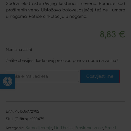
Sadrži ekstrakte divljeg kestena i nevena. Pomaže kod
proširenih vena. Ublažava bolove, osjećaj težine i umora
u nogama. Potiče cirkulaciju u nogama.
8,83
€
Nema na zalihi
Želite obavijest kada ovaj proizvod ponovo dođe na zalihu?
Open toolbar
Obavijesti me
EAN:
4016369729021
SKU (C šifra):
c000479
Samoliječenje
Dr. Theiss
Proširene vene
Srce i
,
,
,
Kategorije: