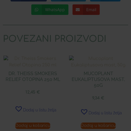
WhatsApp
Email
POVEZANI PROIZVODI
DR. THEISS SMOKERS
MUCOPLANT
RELIEF OTOPINA 250 ML
EUKALIPTUSOVA MAST,
50G
12,45
€
9,34
€
Dodaj u listu želja
Dodaj u listu želja
Dodaj u košaricu
Dodaj u košaricu