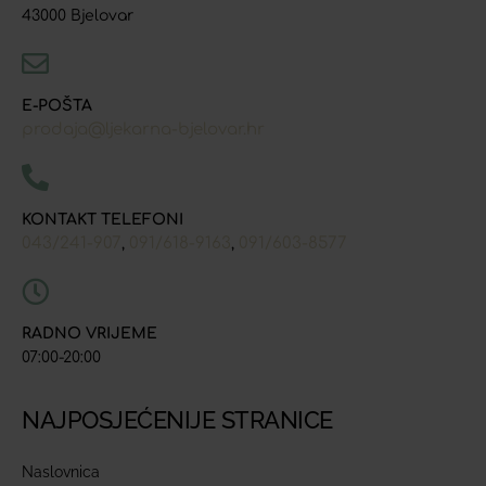
43000 Bjelovar
E-POŠTA
prodaja@ljekarna-bjelovar.hr
KONTAKT TELEFONI
043/241-907
091/618-9163
091/603-8577
,
,
RADNO VRIJEME
07:00-20:00
NAJPOSJEĆENIJE STRANICE
Naslovnica