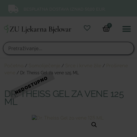
BESPLATNA DOSTAVA IZNAD 50,00 EUR.
0
Online 
Moj ra
Početna
/
Samoliječenje
/
Srce i krvne žile
/
Proširene
vene
/ Dr. Theiss Gel za vene 125 ML
DR. THEISS GEL ZA VENE 125
ML