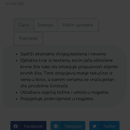
krvne žile
Opis
Sastojci
Način uporabe
Pakiranje
Sadrži ekstrakte divljeg kestena i nevena
Djelatna tvar iz kestena, escin jača oštećene
krvne žile tako da smanjuje propusnost stijenki
krvnih žila. Time dospijeva manje tekućine iz
vena u tkivo, a samim venama se vraća jedan
dio prvobitne čvrstoće
Ublažava osjećaj težine i umora u nogama
Pospješuje prokrvljenost u nogama
Facebook
Telegram
Twitter